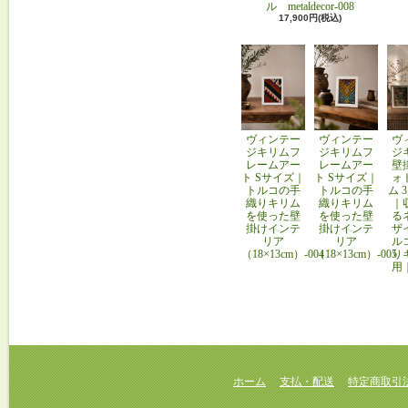
ル metaldecor-008
17,900円(税込)
ヴィンテー
ヴィンテー
ヴ
ジキリムフ
ジキリムフ
ジ
レームアー
レームアー
壁
ト Sサイズ｜
ト Sサイズ｜
ォ
トルコの手
トルコの手
ム 
織りキリム
織りキリム
｜
を使った壁
を使った壁
る
掛けインテ
掛けインテ
ザ
リア
リア
ル
（18×13cm）-004
（18×13cm）-005
り
用
ホーム
支払・配送
特定商取引