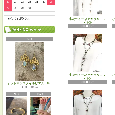
20
21
22
23
24
25
26
27
28
29
30
※ピンク色発送休み
小花のイーネオヤラリエッ
ト-060
SOLD OUT
No.1
小花のイーネオヤラリエッ
ト-064
SOLD OUT
オットマンスタイルピアス 671
4,500円(税込)
No.2
No.3