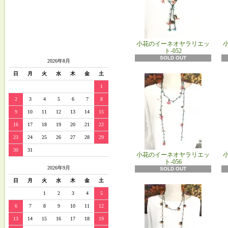
小花のイーネオヤラリエッ
ト-052
SOLD OUT
2026年8月
日
月
火
水
木
金
土
1
2
3
4
5
6
7
8
9
10
11
12
13
14
15
16
17
18
19
20
21
22
23
24
25
26
27
28
29
30
31
小花のイーネオヤラリエッ
ト-056
2026年9月
SOLD OUT
日
月
火
水
木
金
土
1
2
3
4
5
6
7
8
9
10
11
12
13
14
15
16
17
18
19