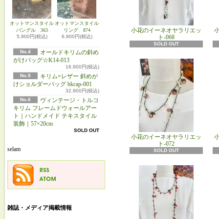
オットマンスタイル
オットマンスタイル
小花のイーネオヤラリエッ
バングル 363
リング 874
ト-068
5,900円(税込)
6,900円(税込)
SOLD OUT
No.4
オールドキリムの斜め
がけバッグ☆K14-013
16,900円(税込)
No.5
キリム×レザー 斜めが
けショルダーバッグ hkcap-001
32,900円(税込)
No.6
ヴィンテージ・トルコ
キリム フレームドウォールアー
ト｜ハンドメイド テキスタイル
装飾｜57×20cm
SOLD OUT
小花のイーネオヤラリエッ
ト-072
selam
SOLD OUT
雑誌・メディア掲載情報