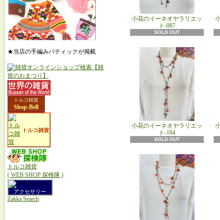
小花のイーネオヤラリエッ
ト-087
SOLD OUT
★当店の手編みパティックが掲載
トルコ雑貨
Shop-Bell
小花のイーネオヤラリエッ
トルコ雑貨
ト-104
SOLD OUT
トルコ雑貨
( WEB SHOP 探検隊 )
アクセサリー
Zakka Search