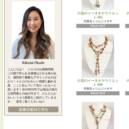
小花のイーネオヤラリエッ
ト-002
天然石ｘジムジメオヤ
SOLD OUT
Kikumi Okado
こんにちは！ トルコのお国柄同様、
この国で作られる雑貨はどれも味があ
り、個性的で素敵なデザインのものば
小花のイーネオヤラリエッ
かり！トルコのかわいい雑貨に触れる
ト-006
度、ここに住んでいて良かったなーと
天然石ｘジムジメオヤ
思います！当WEBSITEでは地元の強力
SOLD OUT
な卸問屋との結び付きで、どんどんか
わいいトルコ雑貨をご紹介していきま
す。 是非ご覧くださいね☆