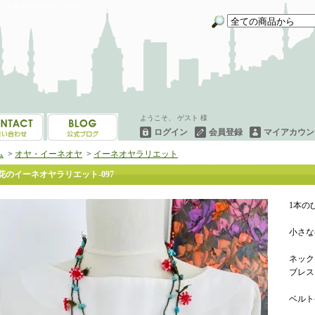
イーネオヤ等を中心にご紹介
ようこそ、 ゲスト 様
ログイン
会員登録
マイアカウン
ム
>
オヤ・イーネオヤ
>
イーネオヤラリエット
花のイーネオヤラリエット-097
1本の
小さな
ネック
ブレス
ベルト