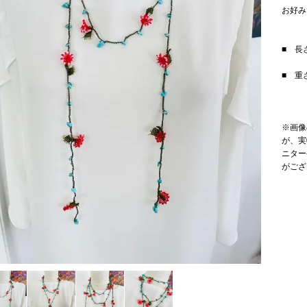
お好み
■ 長さ
■ 重
※画像
が、実
ニター
がござ