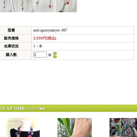
型番
tasli-igneoyalaryet -097
販売価格
2,500円(税込)
在庫状況
1・本
購入数
本