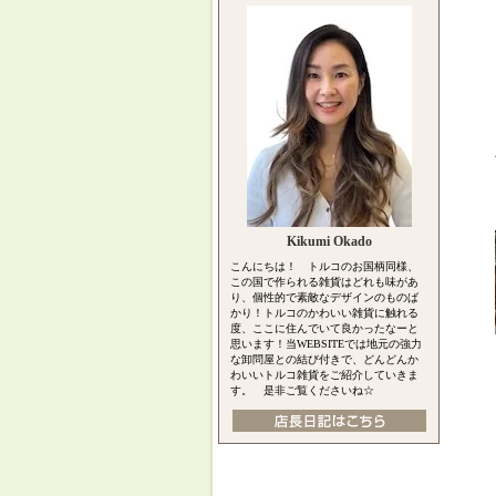
Kikumi Okado
こんにちは！ トルコのお国柄同様、
この国で作られる雑貨はどれも味があ
り、個性的で素敵なデザインのものば
かり！トルコのかわいい雑貨に触れる
度、ここに住んでいて良かったなーと
思います！当WEBSITEでは地元の強力
な卸問屋との結び付きで、どんどんか
わいいトルコ雑貨をご紹介していきま
す。 是非ご覧くださいね☆