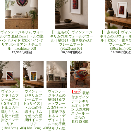
ヴィンテージキリム ウォー
【一点もの】ヴィンテージ
【一点もの】ヴィ
ルデコ 直径35cm｜トルコ製
キリムの3Dウォールデコー
キリムの3Dウォー
ハンドメイド 壁掛け インテ
ル｜壁掛け・置き型2WAY
ル｜壁掛け・置き型
リア ボヘミアン ナチュラ
フレームアート
フレームアー
ル metaldecor-008
(30x21cm)-001
(30x21cm)-00
17,900円(税込)
16,900円(税込)
16,900円(税込
ヴィンテー
ヴィンテー
ヴィンテー
収納
ジキリムフ
ジキリムフ
ジキリムの
付きヴィン
レームアー
レームアー
壁掛け＆フ
テージキリ
ト Sサイズ｜
ト Sサイズ｜
ォトフレー
ムオットマ
トルコの手
トルコの手
ム 3点セット
ン 天然木脚
織りキリム
織りキリム
｜収納でき
スツール 一
を使った壁
を使った壁
るネストデ
点もの-
掛けインテ
掛けインテ
ザイン｜ト
KF21S-001
リア
リア
ルコの手織
（18×13cm）-004
（18×13cm）-005
りキリム使