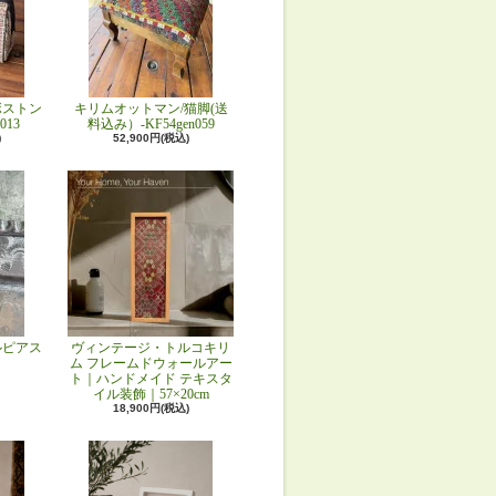
ボストン
キリムオットマン/猫脚(送
013
料込み）-KF54gen059
)
52,900円(税込)
ルピアス
ヴィンテージ・トルコキリ
ム フレームドウォールアー
ト｜ハンドメイド テキスタ
イル装飾｜57×20cm
18,900円(税込)