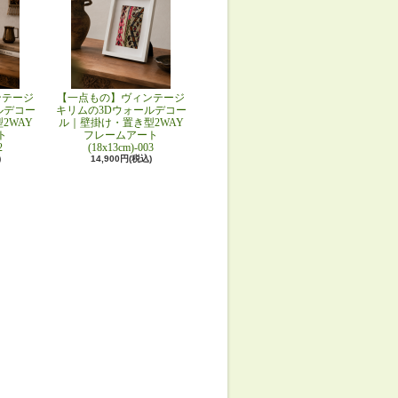
ンテージ
【一点もの】ヴィンテージ
ルデコー
キリムの3Dウォールデコー
2WAY
ル｜壁掛け・置き型2WAY
ト
フレームアート
2
(18x13cm)-003
)
14,900円(税込)