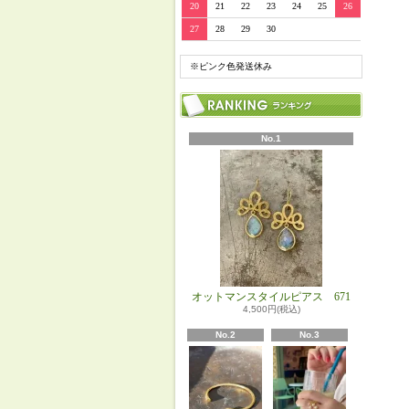
20
21
22
23
24
25
26
27
28
29
30
※ピンク色発送休み
No.1
オットマンスタイルピアス 671
4,500円(税込)
No.2
No.3