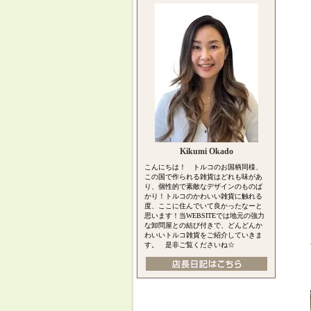
Kikumi Okado
こんにちは！ トルコのお国柄同様、
この国で作られる雑貨はどれも味があ
り、個性的で素敵なデザインのものば
かり！トルコのかわいい雑貨に触れる
度、ここに住んでいて良かったなーと
思います！当WEBSITEでは地元の強力
な卸問屋との結び付きで、どんどんか
わいいトルコ雑貨をご紹介していきま
す。 是非ご覧くださいね☆