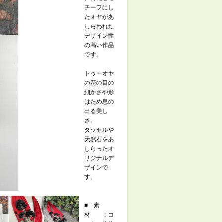
チーフにし
たオヤがあ
しらわれた
デザイン性
の高い作品
です。
トゥーオヤ
の花の目の
細かさや形
はため息の
出る美し
さ。
タッセルや
天然石をあ
しらったオ
リジナルデ
ザインで
す。
■ 素
材 ：コ