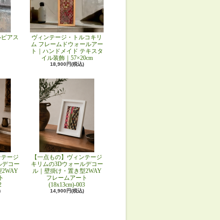
ルピアス
ヴィンテージ・トルコキリ
ム フレームドウォールアー
ト｜ハンドメイド テキスタ
イル装飾｜57×20cm
18,900円(税込)
ンテージ
【一点もの】ヴィンテージ
ルデコー
キリムの3Dウォールデコー
2WAY
ル｜壁掛け・置き型2WAY
ト
フレームアート
2
(18x13cm)-003
)
14,900円(税込)