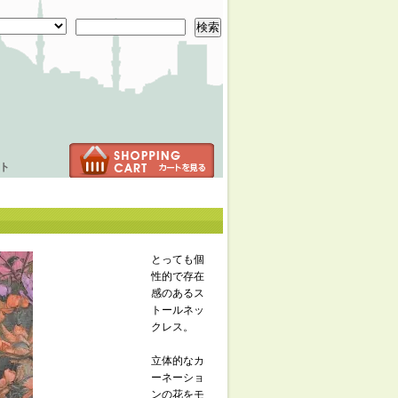
検索
ト
とっても個
性的で存在
感のあるス
トールネッ
クレス。
立体的なカ
ーネーショ
ンの花をモ