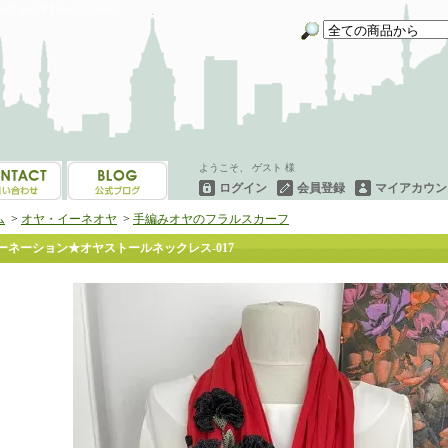
イーネオヤ等を中心にご紹介
ようこそ、 ゲスト 様
ログイン
会員登録
マイアカウン
ム
>
オヤ・イーネオヤ
>
手編みオヤのフラルスカーフ
ーネーション★オヤストールネックレス‐017