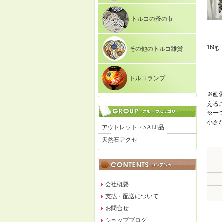
トルコの蚤の市
1
その他のトルコ雑貨
トルコランプ
※画
える
※一
小さ
アウトレット・SALE品
天然石アクセ
会社概要
支払・配送について
お問合せ
ショップブログ