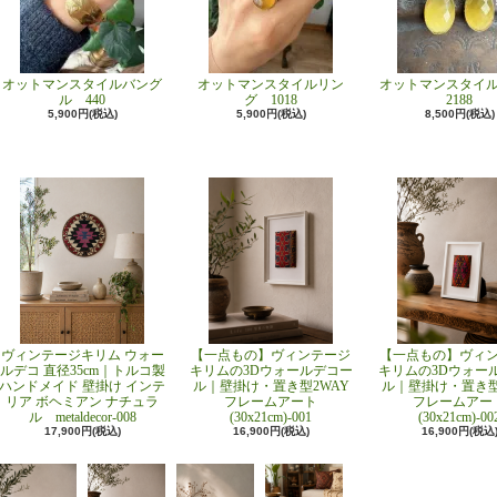
オットマンスタイルバング
オットマンスタイルリン
オットマンスタイ
ル 440
グ 1018
2188
5,900円(税込)
5,900円(税込)
8,500円(税込)
ヴィンテージキリム ウォー
【一点もの】ヴィンテージ
【一点もの】ヴィ
ルデコ 直径35cm｜トルコ製
キリムの3Dウォールデコー
キリムの3Dウォー
ハンドメイド 壁掛け インテ
ル｜壁掛け・置き型2WAY
ル｜壁掛け・置き型
リア ボヘミアン ナチュラ
フレームアート
フレームアー
ル metaldecor-008
(30x21cm)-001
(30x21cm)-00
17,900円(税込)
16,900円(税込)
16,900円(税込