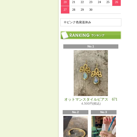
20
21
22
23
24
25
26
27
28
29
30
※ピンク色発送休み
No.1
オットマンスタイルピアス 671
4,500円(税込)
No.2
No.3