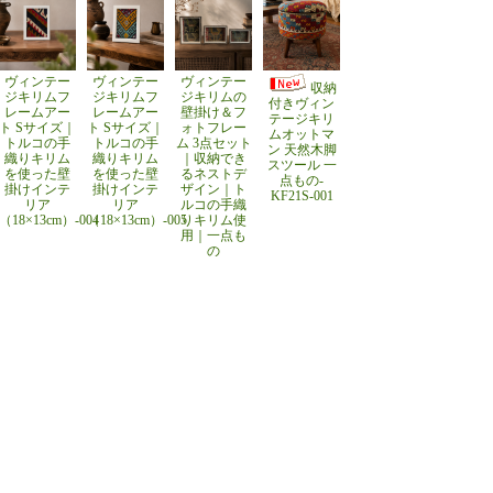
ヴィンテー
ヴィンテー
ヴィンテー
収納
ジキリムフ
ジキリムフ
ジキリムの
付きヴィン
レームアー
レームアー
壁掛け＆フ
テージキリ
ト Sサイズ｜
ト Sサイズ｜
ォトフレー
ムオットマ
トルコの手
トルコの手
ム 3点セット
ン 天然木脚
織りキリム
織りキリム
｜収納でき
スツール 一
を使った壁
を使った壁
るネストデ
点もの-
掛けインテ
掛けインテ
ザイン｜ト
KF21S-001
リア
リア
ルコの手織
（18×13cm）-004
（18×13cm）-005
りキリム使
用｜一点も
の