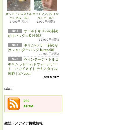
オットマンスタイル
オットマンスタイル
バングル 363
リング 874
5,900円(税込)
6,900円(税込)
No.4
オールドキリムの斜め
がけバッグ☆K14-013
16,900円(税込)
No.5
キリム×レザー 斜めが
けショルダーバッグ hkcap-001
32,900円(税込)
No.6
ヴィンテージ・トルコ
キリム フレームドウォールアー
ト｜ハンドメイド テキスタイル
装飾｜57×20cm
SOLD OUT
selam
雑誌・メディア掲載情報