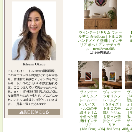
ヴィンテージキリム ウォー
ルデコ 直径35cm｜トルコ製
キ
ハンドメイド 壁掛け インテ
リア ボヘミアン ナチュラ
ル metaldecor-008
17,900円(税込)
Kikumi Okado
こんにちは！ トルコのお国柄同様、
この国で作られる雑貨はどれも味があ
り、個性的で素敵なデザインのものば
かり！トルコのかわいい雑貨に触れる
度、ここに住んでいて良かったなーと
思います！当WEBSITEでは地元の強力
ヴィンテー
ヴィンテー
ヴ
な卸問屋との結び付きで、どんどんか
ジキリムフ
ジキリムフ
ジ
わいいトルコ雑貨をご紹介していきま
レームアー
レームアー
壁
す。 是非ご覧くださいね☆
ト Sサイズ｜
ト Sサイズ｜
ォ
トルコの手
トルコの手
ム 
織りキリム
織りキリム
｜
を使った壁
を使った壁
る
掛けインテ
掛けインテ
ザ
リア
リア
ル
（18×13cm）-004
（18×13cm）-005
り