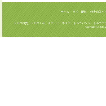
ホーム
支払・配送
特定商取引
トルコ雑貨、トルコ土産、オヤ・イーネオヤ、トルコパンツ、トルコアクセ
Copyright (C) 2011-