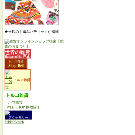
★当店の手編みパティックが掲載
トルコ雑貨
Shop-Bell
トルコ雑貨
トルコ雑貨
( WEB SHOP 探検隊 )
アクセサリー
Zakka Search