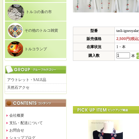
トルコの蚤の市
その他のトルコ雑貨
型番
tasli-igneoyala
販売価格
2,500円(税込
在庫状況
1・本
トルコランプ
購入数
本
アウトレット・SALE品
天然石アクセ
会社概要
支払・配送について
お問合せ
ショップブログ