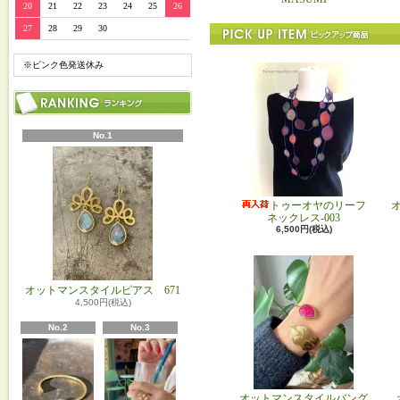
20
21
22
23
24
25
26
27
28
29
30
※ピンク色発送休み
No.1
トゥーオヤのリーフ
ネックレス-003
6,500円(税込)
オットマンスタイルピアス 671
4,500円(税込)
No.2
No.3
オットマンスタイルバング