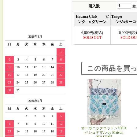
購入数
枚
Havana Club ピ
Tanger
ンク x グリーン
ンジxターコ
6,000円(税込)
6,000円(税
2026年8月
SOLD OUT
SOLD OU
日
月
火
水
木
金
土
1
2
3
4
5
6
7
8
この商品を買
9
10
11
12
13
14
15
16
17
18
19
20
21
22
23
24
25
26
27
28
29
30
31
2026年9月
日
月
火
水
木
金
土
1
2
3
4
5
6
7
8
9
10
11
12
オーガニックコットン100％
13
14
15
16
17
18
19
ペシュテマル by Maison
MASUMI