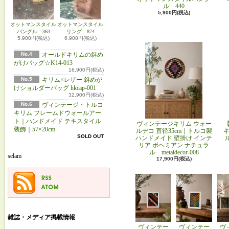
ル 440
5,900円(税込)
オットマンスタイル
オットマンスタイル
バングル 363
リング 874
5,900円(税込)
6,900円(税込)
No.4
オールドキリムの斜め
がけバッグ☆K14-013
16,900円(税込)
No.5
キリム×レザー 斜めが
けショルダーバッグ hkcap-001
32,900円(税込)
No.6
ヴィンテージ・トルコ
キリム フレームドウォールアー
ト｜ハンドメイド テキスタイル
ヴィンテージキリム ウォー
装飾｜57×20cm
ルデコ 直径35cm｜トルコ製
キ
SOLD OUT
ハンドメイド 壁掛け インテ
リア ボヘミアン ナチュラ
ル metaldecor-008
selam
17,900円(税込)
雑誌・メディア掲載情報
ヴィンテー
ヴィンテー
ヴ