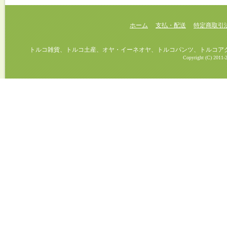
ホーム
支払・配送
特定商取引
トルコ雑貨、トルコ土産、オヤ・イーネオヤ、トルコパンツ、トルコアクセ
Copyright (C) 2011-