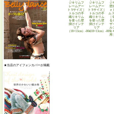
ジキリムフ
ジキリムフ
ジ
レームアー
レームアー
壁
ト Sサイズ｜
ト Sサイズ｜
ォ
トルコの手
トルコの手
ム 
織りキリム
織りキリム
｜
を使った壁
を使った壁
る
掛けインテ
掛けインテ
ザ
リア
リア
ル
（18×13cm）-004
（18×13cm）-005
り
用
★当店のアイフォンカバーが掲載