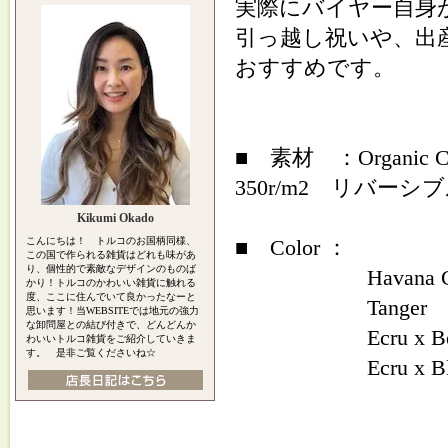
実際にバイヤー自身
引っ越し祝いや、出
おすすめです。
■ 素材 ：Organic 
350r/m2 リバーシ
Kikumi Okado
こんにちは！ トルコのお国柄同様、
■ Color ：
この国で作られる雑貨はどれも味があ
り、個性的で素敵なデザインのものば
Havana Cl
かり！トルコのかわいい雑貨に触れる
度、ここに住んでいて良かったなーと
Tanger
思います！当WEBSITEでは地元の強力
な卸問屋との結び付きで、どんどんか
Ecru x Be
わいいトルコ雑貨をご紹介していきま
す。 是非ご覧くださいね☆
Ecru x Bla