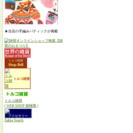
★当店の手編みパティックが掲載
トルコ雑貨
Shop-Bell
トルコ雑貨
トルコ雑貨
( WEB SHOP 探検隊 )
アクセサリー
Zakka Search