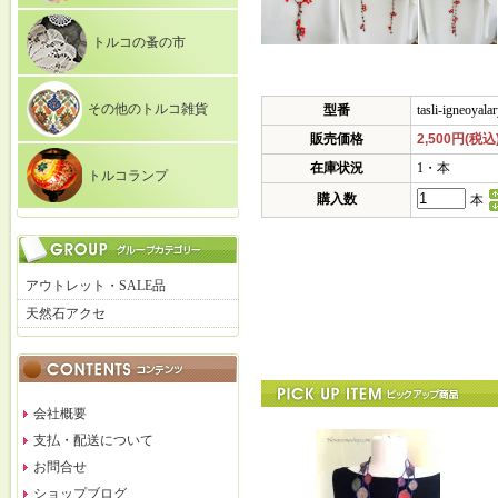
トルコの蚤の市
その他のトルコ雑貨
型番
tasli-igneoyala
販売価格
2,500円(税込
在庫状況
1・本
トルコランプ
購入数
本
アウトレット・SALE品
天然石アクセ
会社概要
支払・配送について
お問合せ
ショップブログ