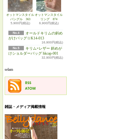
オットマンスタイル
オットマンスタイル
バングル 363
リング 874
5,900円(税込)
6,900円(税込)
No.4
オールドキリムの斜め
がけバッグ☆K14-013
16,900円(税込)
No.5
キリム×レザー 斜めが
けショルダーバッグ hkcap-001
32,900円(税込)
selam
雑誌・メディア掲載情報