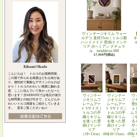
ヴィンテージキリム ウォー
ルデコ 直径35cm｜トルコ製
キ
ハンドメイド 壁掛け インテ
リア ボヘミアン ナチュラ
ル metaldecor-008
17,900円(税込)
Kikumi Okado
こんにちは！ トルコのお国柄同様、
この国で作られる雑貨はどれも味があ
り、個性的で素敵なデザインのものば
かり！トルコのかわいい雑貨に触れる
度、ここに住んでいて良かったなーと
思います！当WEBSITEでは地元の強力
ヴィンテー
ヴィンテー
ヴ
な卸問屋との結び付きで、どんどんか
ジキリムフ
ジキリムフ
ジ
わいいトルコ雑貨をご紹介していきま
レームアー
レームアー
壁
す。 是非ご覧くださいね☆
ト Sサイズ｜
ト Sサイズ｜
ォ
トルコの手
トルコの手
ム 
織りキリム
織りキリム
｜
を使った壁
を使った壁
る
掛けインテ
掛けインテ
ザ
リア
リア
ル
（18×13cm）-004
（18×13cm）-005
り