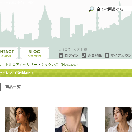
イーネオヤ等を中心にご紹介
ようこそ、 ゲスト 様
ログイン
会員登録
マイアカウン
ム
>
トルコアクセサリー
>
ネックレス（Necklaces）
ックレス（Necklaces）
商品一覧