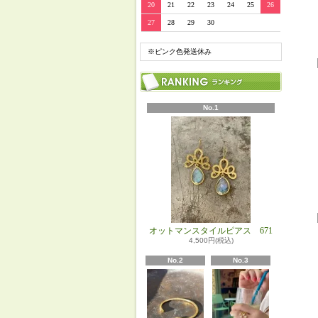
20
21
22
23
24
25
26
27
28
29
30
※ピンク色発送休み
No.1
オットマンスタイルピアス 671
4,500円(税込)
No.2
No.3