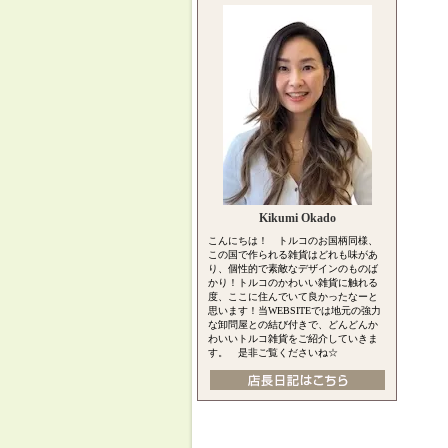
Kikumi Okado
こんにちは！ トルコのお国柄同様、
この国で作られる雑貨はどれも味があ
り、個性的で素敵なデザインのものば
かり！トルコのかわいい雑貨に触れる
度、ここに住んでいて良かったなーと
思います！当WEBSITEでは地元の強力
な卸問屋との結び付きで、どんどんか
わいいトルコ雑貨をご紹介していきま
す。 是非ご覧くださいね☆