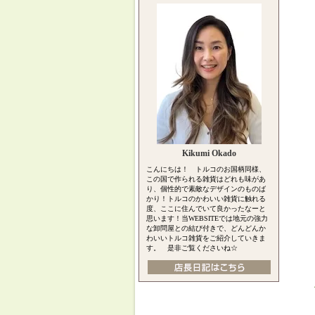
Kikumi Okado
こんにちは！ トルコのお国柄同様、
この国で作られる雑貨はどれも味があ
り、個性的で素敵なデザインのものば
かり！トルコのかわいい雑貨に触れる
度、ここに住んでいて良かったなーと
思います！当WEBSITEでは地元の強力
な卸問屋との結び付きで、どんどんか
わいいトルコ雑貨をご紹介していきま
す。 是非ご覧くださいね☆