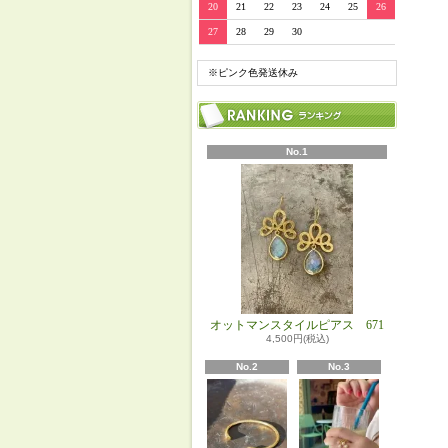
20
21
22
23
24
25
26
27
28
29
30
※ピンク色発送休み
No.1
オットマンスタイルピアス 671
4,500円(税込)
No.2
No.3