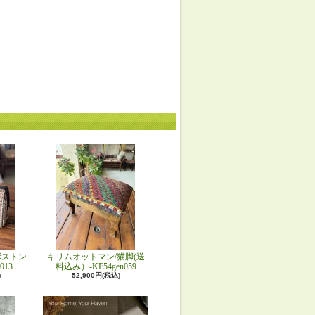
ボストン
キリムオットマン/猫脚(送
013
料込み）-KF54gen059
)
52,900円(税込)