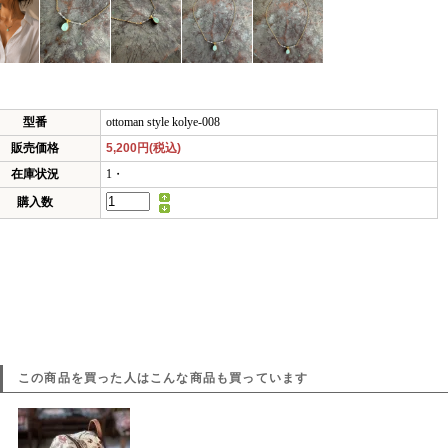
型番
ottoman style kolye-008
販売価格
5,200円(税込)
在庫状況
1・
購入数
この商品を買った人はこんな商品も買っています