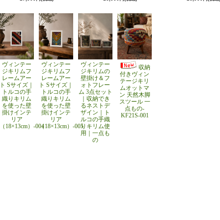
ヴィンテー
ヴィンテー
ヴィンテー
収納
ジキリムフ
ジキリムフ
ジキリムの
付きヴィン
レームアー
レームアー
壁掛け＆フ
テージキリ
ト Sサイズ｜
ト Sサイズ｜
ォトフレー
ムオットマ
トルコの手
トルコの手
ム 3点セット
ン 天然木脚
織りキリム
織りキリム
｜収納でき
スツール 一
を使った壁
を使った壁
るネストデ
点もの-
掛けインテ
掛けインテ
ザイン｜ト
KF21S-001
リア
リア
ルコの手織
（18×13cm）-004
（18×13cm）-005
りキリム使
用｜一点も
の