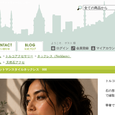
イーネオヤ等を中心にご紹介
ようこそ、 ゲスト 様
ログイン
会員登録
マイアカウン
ム
>
トルコアクセサリー
>
ネックレス（Necklaces）
ム
>
天然石アクセ
ットマンスタイルネックレス 008
トルコ
石の形
で縁取
華奢で