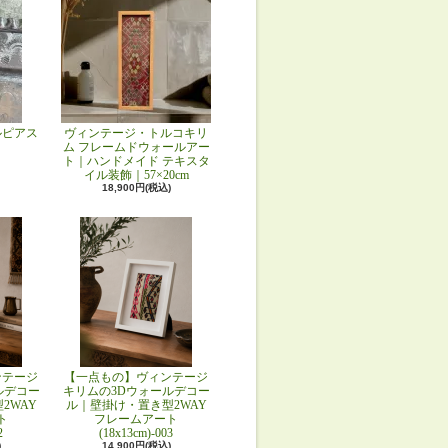
ルピアス
ヴィンテージ・トルコキリ
ム フレームドウォールアー
ト｜ハンドメイド テキスタ
イル装飾｜57×20cm
18,900円(税込)
ンテージ
【一点もの】ヴィンテージ
ルデコー
キリムの3Dウォールデコー
2WAY
ル｜壁掛け・置き型2WAY
ト
フレームアート
2
(18x13cm)-003
)
14,900円(税込)