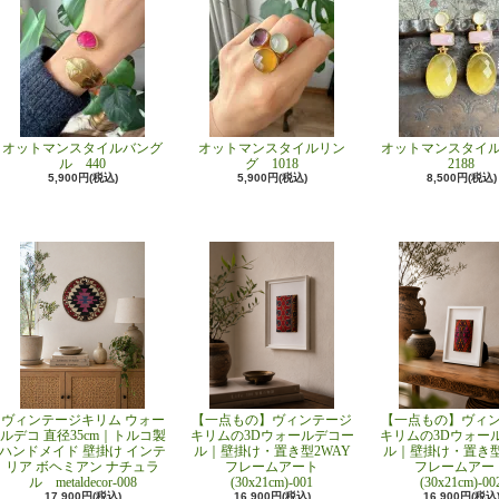
オットマンスタイルバング
オットマンスタイルリン
オットマンスタイ
ル 440
グ 1018
2188
5,900円(税込)
5,900円(税込)
8,500円(税込)
ヴィンテージキリム ウォー
【一点もの】ヴィンテージ
【一点もの】ヴィ
ルデコ 直径35cm｜トルコ製
キリムの3Dウォールデコー
キリムの3Dウォー
ハンドメイド 壁掛け インテ
ル｜壁掛け・置き型2WAY
ル｜壁掛け・置き型
リア ボヘミアン ナチュラ
フレームアート
フレームアー
ル metaldecor-008
(30x21cm)-001
(30x21cm)-00
17,900円(税込)
16,900円(税込)
16,900円(税込