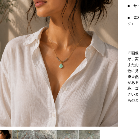
■ サ
■ 素
グ）
※画像
が、実
またお
色に見
※天然
がある
為、ゴ
ざいま
ものと