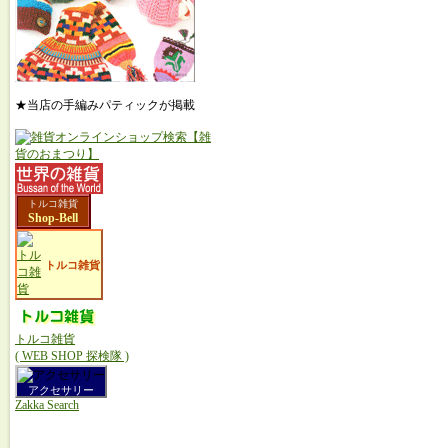
★当店の手編みパティックが掲載
トルコ雑貨
Shop-Bell
トルコ雑貨
トルコ雑貨
( WEB SHOP 探検隊 )
アクセサリー
Zakka Search