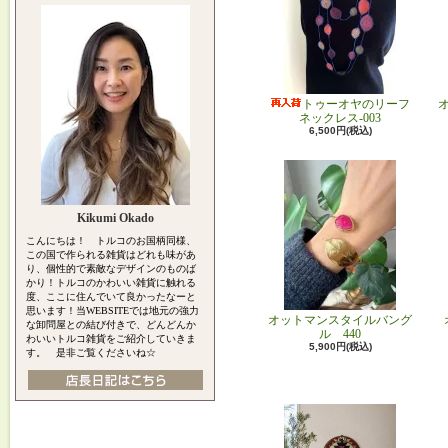
トゥーオヤのリーフ
ネックレス-003
6,500円(税込)
Kikumi Okado
こんにちは！ トルコのお国柄同様、
この国で作られる雑貨はどれも味があ
り、個性的で素敵なデザインのものば
かり！トルコのかわいい雑貨に触れる
度、ここに住んでいて良かったなーと
思います！当WEBSITEでは地元の強力
オットマンスタイルバング
な卸問屋との結び付きで、どんどんか
ル 440
わいいトルコ雑貨をご紹介していきま
5,900円(税込)
す。 是非ご覧くださいね☆