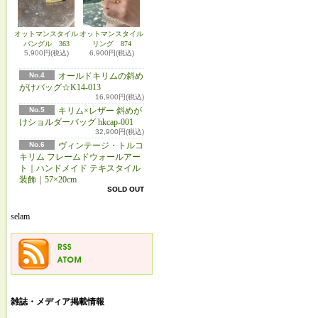
オットマンスタイル
オットマンスタイル
バングル 363
リング 874
5,900円(税込)
6,900円(税込)
No.4
オールドキリムの斜め
がけバッグ☆K14-013
16,900円(税込)
No.5
キリム×レザー 斜めが
けショルダーバッグ hkcap-001
32,900円(税込)
No.6
ヴィンテージ・トルコ
キリム フレームドウォールアー
ト｜ハンドメイド テキスタイル
装飾｜57×20cm
SOLD OUT
selam
雑誌・メディア掲載情報