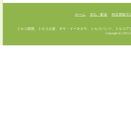
ホーム
支払・配送
特定商取引
トルコ雑貨、トルコ土産、オヤ・イーネオヤ、トルコパンツ、トルコアクセ
Copyright (C) 2011-