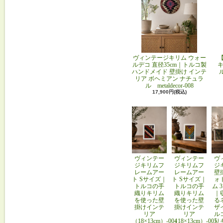
ヴィンテージキリム ウォー
ルデコ 直径35cm｜トルコ製
キ
ハンドメイド 壁掛け インテ
リア ボヘミアン ナチュラ
ル metaldecor-008
17,900円(税込)
ヴィンテー
ヴィンテー
ヴ
ジキリムフ
ジキリムフ
ジ
レームアー
レームアー
壁
ト Sサイズ｜
ト Sサイズ｜
ォ
トルコの手
トルコの手
ム 
織りキリム
織りキリム
｜
を使った壁
を使った壁
る
掛けインテ
掛けインテ
ザ
リア
リア
ル
（18×13cm）-004
（18×13cm）-005
り