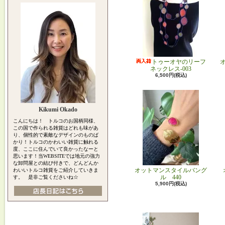
トゥーオヤのリーフ
ネックレス-003
6,500円(税込)
Kikumi Okado
こんにちは！ トルコのお国柄同様、
この国で作られる雑貨はどれも味があ
り、個性的で素敵なデザインのものば
かり！トルコのかわいい雑貨に触れる
度、ここに住んでいて良かったなーと
思います！当WEBSITEでは地元の強力
な卸問屋との結び付きで、どんどんか
オットマンスタイルバング
わいいトルコ雑貨をご紹介していきま
ル 440
す。 是非ご覧くださいね☆
5,900円(税込)