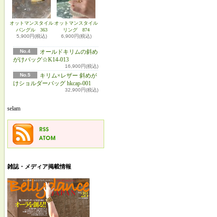
オットマンスタイル
オットマンスタイル
バングル 363
リング 874
5,900円(税込)
6,900円(税込)
No.4
オールドキリムの斜め
がけバッグ☆K14-013
16,900円(税込)
No.5
キリム×レザー 斜めが
けショルダーバッグ hkcap-001
32,900円(税込)
selam
雑誌・メディア掲載情報