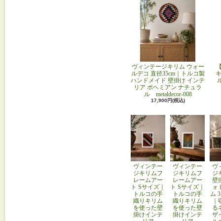
ヴィンテージキリム ウォー
ルデコ 直径35cm｜トルコ製
キ
ハンドメイド 壁掛け インテ
リア ボヘミアン ナチュラ
ル metaldecor-008
17,900円(税込)
ヴィンテー
ヴィンテー
ヴ
ジキリムフ
ジキリムフ
ジ
レームアー
レームアー
壁
ト Sサイズ｜
ト Sサイズ｜
ォ
トルコの手
トルコの手
ム 
織りキリム
織りキリム
｜
を使った壁
を使った壁
る
掛けインテ
掛けインテ
ザ