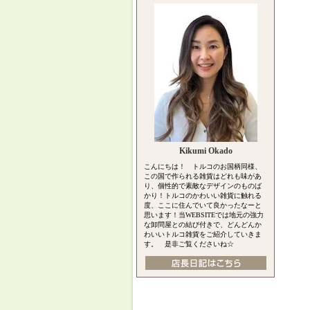
Kikumi Okado
こんにちは！ トルコのお国柄同様、
この国で作られる雑貨はどれも味があ
り、個性的で素敵なデザインのものば
かり！トルコのかわいい雑貨に触れる
度、ここに住んでいて良かったなーと
思います！当WEBSITEでは地元の強力
な卸問屋との結び付きで、どんどんか
わいいトルコ雑貨をご紹介していきま
す。 是非ご覧くださいね☆