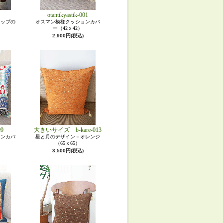
otantikyastik-001
リップの
オスマン模様クッションカバ
）
ー（42ｘ42）
2,900円(税込)
09
大きいサイズ b-kare-013
ョンカバ
星と月のデザイン－オレンジ
（65ｘ65）
3,500円(税込)