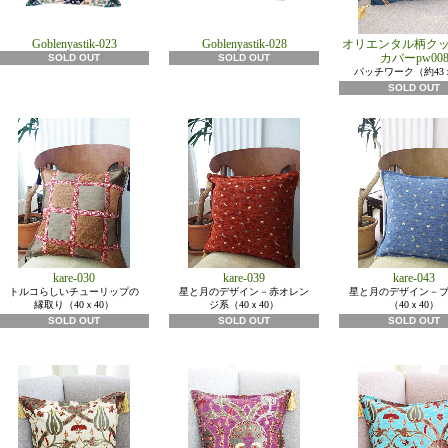
Goblenyastik-023
Goblenyastik-028
オリエンタル柄ク
カバーpw00
SOLD OUT
SOLD OUT
パッチワーク（約43
SOLD OUT
kare-030
kare-039
kare-043
トルコらしいチューリップの
星と月のデザイン－赤オレン
星と月のデザイン－
縁取り（40ｘ40）
ジ系（40ｘ40）
（40ｘ40）
SOLD OUT
SOLD OUT
SOLD OUT