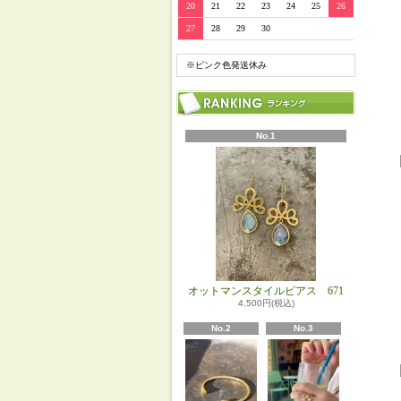
20
21
22
23
24
25
26
27
28
29
30
※ピンク色発送休み
No.1
オットマンスタイルピアス 671
4,500円(税込)
No.2
No.3