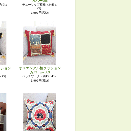
カバー008
43ｘ
チューリップ模様（約43ｘ
43）
2,900円(税込)
ッション
オリエンタル柄クッション
1
カバーpw009
ｘ43）
パッチワーク（約43ｘ43）
2,900円(税込)