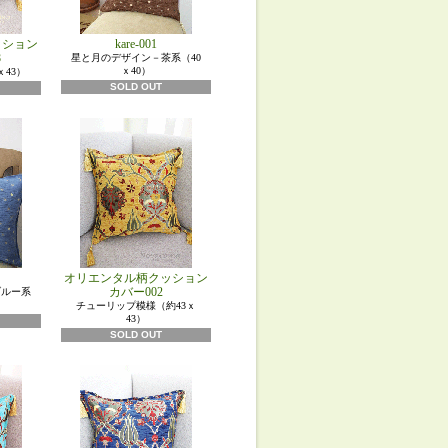
ッション
kare-001
8
星と月のデザイン－茶系（40
ｘ40）
ｘ43）
SOLD OUT
オリエンタル柄クッション
カバー002
ブルー系
チューリップ模様（約43ｘ
43）
SOLD OUT