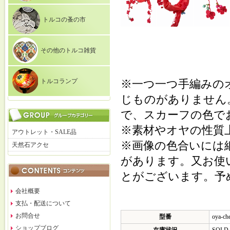
トルコの蚤の市
その他のトルコ雑貨
トルコランプ
※一つ一つ手編みの
じものがありません
で、スカーフの色で
※素材やオヤの性質
アウトレット・SALE品
※画像の色合いには
天然石アクセ
があります。又お使
とがございます。予
会社概要
支払・配送について
お問合せ
型番
oya-ch
ショップブログ