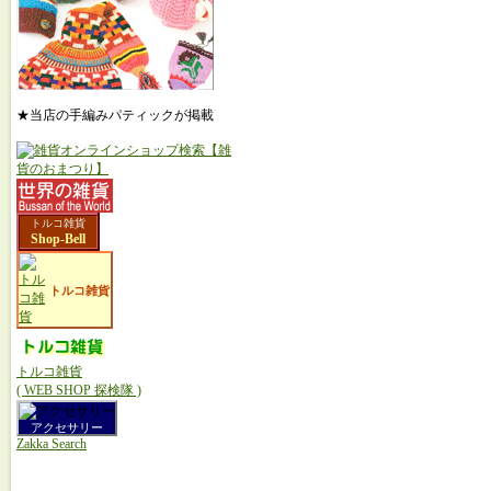
★当店の手編みパティックが掲載
トルコ雑貨
Shop-Bell
トルコ雑貨
トルコ雑貨
( WEB SHOP 探検隊 )
アクセサリー
Zakka Search