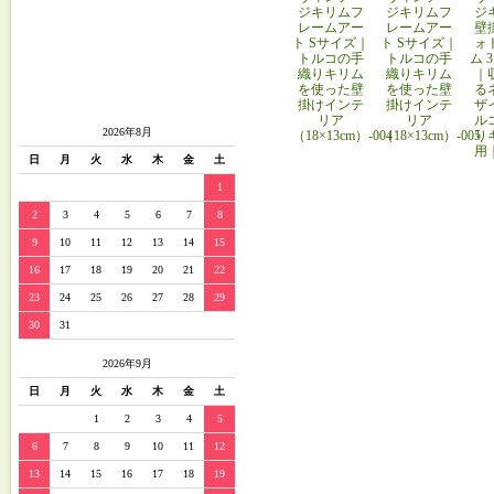
ジキリムフ
ジキリムフ
ジ
レームアー
レームアー
壁
ト Sサイズ｜
ト Sサイズ｜
ォ
トルコの手
トルコの手
ム 
織りキリム
織りキリム
｜
を使った壁
を使った壁
る
掛けインテ
掛けインテ
ザ
リア
リア
ル
2026年8月
（18×13cm）-004
（18×13cm）-005
り
用
日
月
火
水
木
金
土
1
2
3
4
5
6
7
8
9
10
11
12
13
14
15
16
17
18
19
20
21
22
23
24
25
26
27
28
29
30
31
2026年9月
日
月
火
水
木
金
土
1
2
3
4
5
6
7
8
9
10
11
12
13
14
15
16
17
18
19