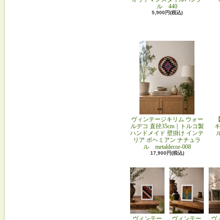
ル 440
5,900円(税込)
ヴィンテージキリム ウォー
ルデコ 直径35cm｜トルコ製
キ
ハンドメイド 壁掛け インテ
リア ボヘミアン ナチュラ
ル metaldecor-008
17,900円(税込)
ヴィンテー
ヴィンテー
ヴ