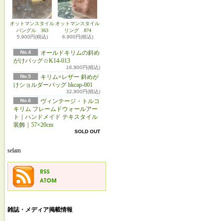
オットマンスタイル
オットマンスタイル
バングル 363
リング 874
5,900円(税込)
6,900円(税込)
No.4
オールドキリムの斜め
がけバッグ☆K14-013
16,900円(税込)
No.5
キリム×レザー 斜めが
けショルダーバッグ hkcap-001
32,900円(税込)
No.6
ヴィンテージ・トルコ
キリム フレームドウォールアー
ト｜ハンドメイド テキスタイル
装飾｜57×20cm
SOLD OUT
selam
雑誌・メディア掲載情報