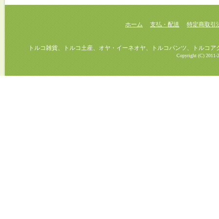
ホーム
支払・配送
特定商取引
トルコ雑貨、トルコ土産、オヤ・イーネオヤ、トルコパンツ、トルコアクセ
Copyright (C) 2011-