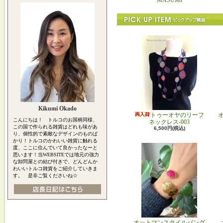
MASUMI
Kikumi Okado
トゥーオヤのリーフ
こんにちは！ トルコのお国柄同様、
ネックレス-003
この国で作られる雑貨はどれも味があ
6,500円(税込)
り、個性的で素敵なデザインのものば
かり！トルコのかわいい雑貨に触れる
度、ここに住んでいて良かったなーと
思います！当WEBSITEでは地元の強力
な卸問屋との結び付きで、どんどんか
わいいトルコ雑貨をご紹介していきま
す。 是非ご覧くださいね☆
オットマンスタイルバング