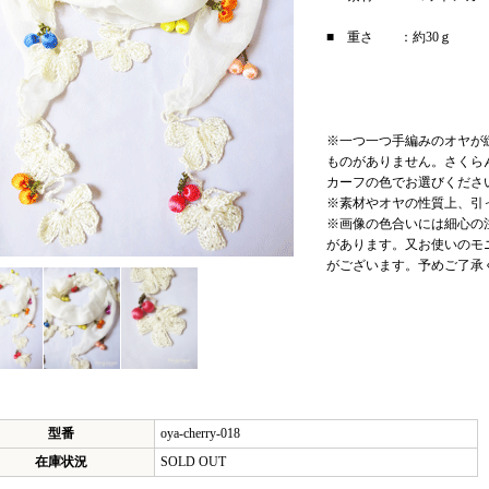
■ 重さ ：約3
※一つ一つ手編みのオヤが
ものがありません。さくら
カーフの色でお選びくださ
※素材やオヤの性質上、引
※画像の色合いには細心の
があります。又お使いのモ
がございます。予めご了承
型番
oya-cherry-018
在庫状況
SOLD OUT