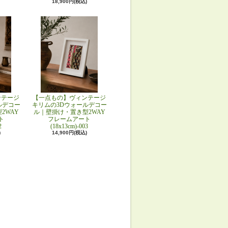
18,900円(税込)
ンテージ
【一点もの】ヴィンテージ
ルデコー
キリムの3Dウォールデコー
2WAY
ル｜壁掛け・置き型2WAY
ト
フレームアート
2
(18x13cm)-003
)
14,900円(税込)