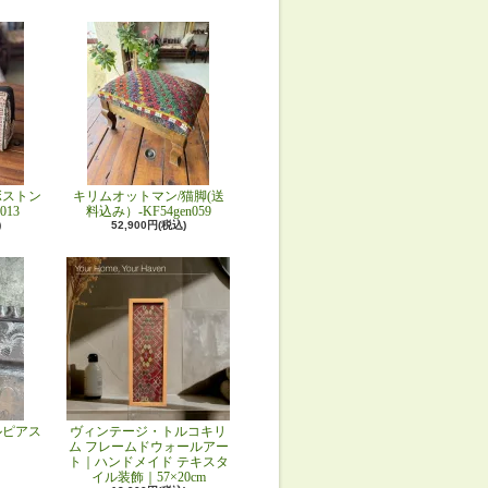
ボストン
キリムオットマン/猫脚(送
013
料込み）-KF54gen059
)
52,900円(税込)
ルピアス
ヴィンテージ・トルコキリ
ム フレームドウォールアー
ト｜ハンドメイド テキスタ
イル装飾｜57×20cm