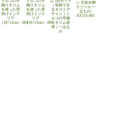
トルコの手
トルコの手
ム 3点セット
ン 天然木脚
織りキリム
織りキリム
｜収納でき
スツール 一
を使った壁
を使った壁
るネストデ
点もの-
掛けインテ
掛けインテ
ザイン｜ト
KF21S-001
リア
リア
ルコの手織
（18×13cm）-004
（18×13cm）-005
りキリム使
用｜一点も
の