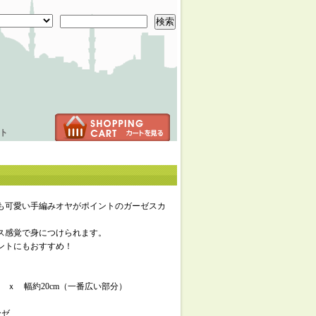
検索
ト
も可愛い手編みオヤがポイントのガーゼスカ
ス感覚で身につけられます。
ントにもおすすめ！
cm ｘ 幅約20cm（一番広い部分）
ーゼ