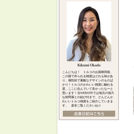
Kikumi Okado
こんにちは！ トルコのお国柄同様、
この国で作られる雑貨はどれも味があ
り、個性的で素敵なデザインのものば
かり！トルコのかわいい雑貨に触れる
度、ここに住んでいて良かったなーと
思います！当WEBSITEでは地元の強力
な卸問屋との結び付きで、どんどんか
わいいトルコ雑貨をご紹介していきま
す。 是非ご覧くださいね☆