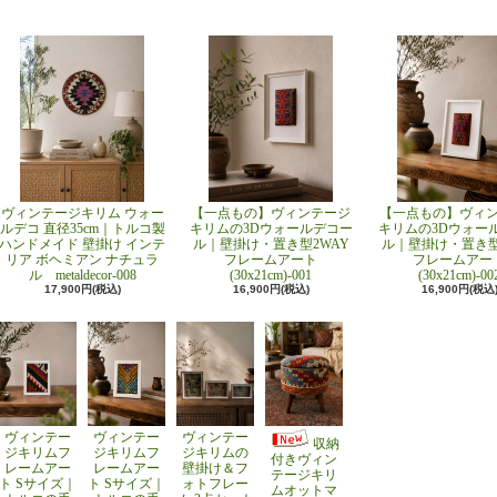
ヴィンテージキリム ウォー
【一点もの】ヴィンテージ
【一点もの】ヴィ
ルデコ 直径35cm｜トルコ製
キリムの3Dウォールデコー
キリムの3Dウォー
ハンドメイド 壁掛け インテ
ル｜壁掛け・置き型2WAY
ル｜壁掛け・置き型
リア ボヘミアン ナチュラ
フレームアート
フレームアー
ル metaldecor-008
(30x21cm)-001
(30x21cm)-00
17,900円(税込)
16,900円(税込)
16,900円(税込
ヴィンテー
ヴィンテー
ヴィンテー
収納
ジキリムフ
ジキリムフ
ジキリムの
付きヴィン
レームアー
レームアー
壁掛け＆フ
テージキリ
ト Sサイズ｜
ト Sサイズ｜
ォトフレー
ムオットマ