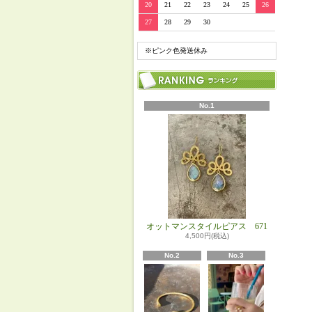
20
21
22
23
24
25
26
27
28
29
30
※ピンク色発送休み
No.1
オットマンスタイルピアス 671
4,500円(税込)
No.2
No.3