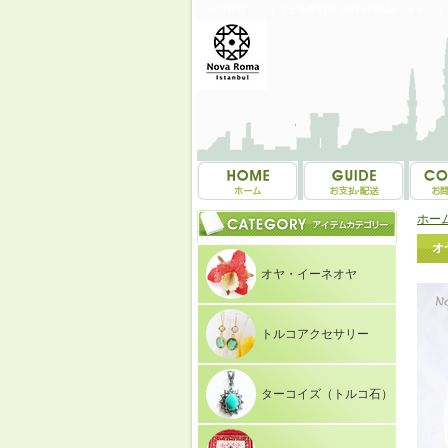
トルコ雑貨・トルコ土産専門店 NOVAROMA オヤ・
ホー
オ
オヤ・イーネオヤ
トルコアクセサリー
ターコイズ（トルコ石）