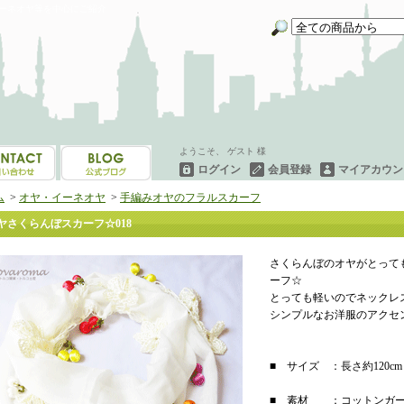
イーネオヤ等を中心にご紹介
ようこそ、 ゲスト 様
ログイン
会員登録
マイアカウン
ム
>
オヤ・イーネオヤ
>
手編みオヤのフラルスカーフ
ヤさくらんぼスカーフ☆018
さくらんぼのオヤがとって
ーフ☆
とっても軽いのでネックレ
シンプルなお洋服のアクセ
■ サイズ ：長さ約120
■ 素材 ：コットンガ