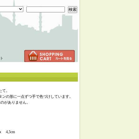
検索
ト
枝たて。
タンの形に一点ずつ手で色づけしています。
ものがありません。
 4,5cm