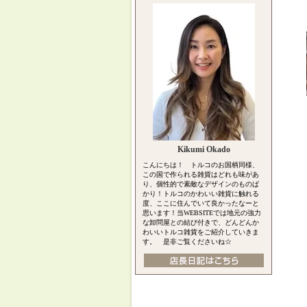
Kikumi Okado
こんにちは！ トルコのお国柄同様、
この国で作られる雑貨はどれも味があ
り、個性的で素敵なデザインのものば
かり！トルコのかわいい雑貨に触れる
度、ここに住んでいて良かったなーと
思います！当WEBSITEでは地元の強力
な卸問屋との結び付きで、どんどんか
わいいトルコ雑貨をご紹介していきま
す。 是非ご覧くださいね☆