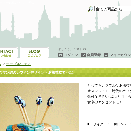
イーネオヤ等を中心にご紹介
ようこそ、 ゲスト 様
ログイン
会員登録
マイアカウン
ム
>
テーブルウェア
スマン調のカフタンデザイン・爪楊枝立て♪-011
とってもカラフルな爪楊
オスマントルコ時代のカフ
微妙な色合いは2つと同じ
食卓のアクセントに！
■ サイズ ： 約5,7cm ｘ