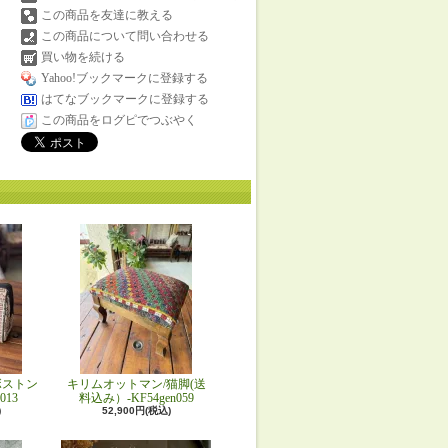
この商品を友達に教える
この商品について問い合わせる
買い物を続ける
Yahoo!ブックマークに登録する
はてなブックマークに登録する
この商品をログピでつぶやく
ボストン
キリムオットマン/猫脚(送
013
料込み）-KF54gen059
)
52,900円(税込)