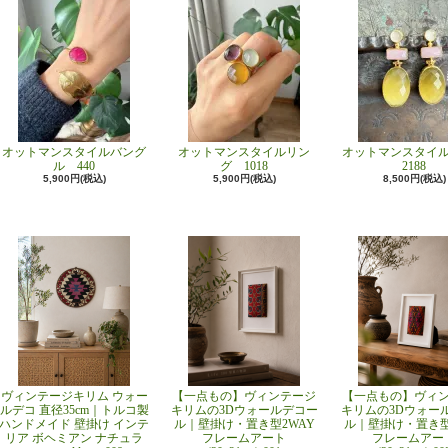
オットマンスタイルバング
オットマンスタイルリン
オットマンスタイ
ル 440
グ 1018
2188
5,900円(税込)
5,900円(税込)
8,500円(税込)
ヴィンテージキリム ウォー
【一点もの】ヴィンテージ
【一点もの】ヴィ
ルデコ 直径35cm｜トルコ製
キリムの3Dウォールデコー
キリムの3Dウォー
ハンドメイド 壁掛け インテ
ル｜壁掛け・置き型2WAY
ル｜壁掛け・置き型
リア ボヘミアン ナチュラ
フレームアート
フレームアー