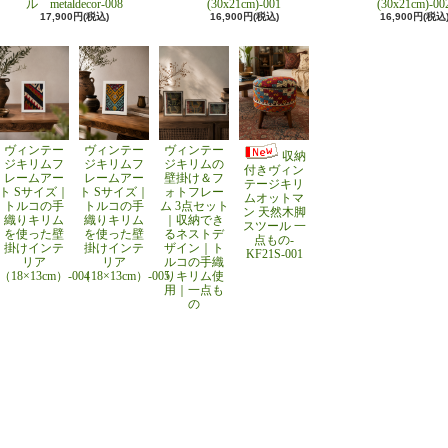
ル metaldecor-008
(30x21cm)-001
(30x21cm)-00
17,900円(税込)
16,900円(税込)
16,900円(税込
ヴィンテー
ヴィンテー
ヴィンテー
収納
ジキリムフ
ジキリムフ
ジキリムの
付きヴィン
レームアー
レームアー
壁掛け＆フ
テージキリ
ト Sサイズ｜
ト Sサイズ｜
ォトフレー
ムオットマ
トルコの手
トルコの手
ム 3点セット
ン 天然木脚
織りキリム
織りキリム
｜収納でき
スツール 一
を使った壁
を使った壁
るネストデ
点もの-
掛けインテ
掛けインテ
ザイン｜ト
KF21S-001
リア
リア
ルコの手織
（18×13cm）-004
（18×13cm）-005
りキリム使
用｜一点も
の