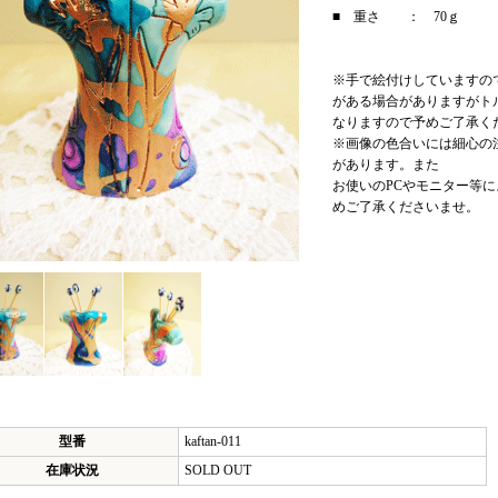
■ 重さ ： 70ｇ
※手で絵付けしていますの
がある場合がありますがト
なりますので予めご了承く
※画像の色合いには細心の
があります。また
お使いのPCやモニター等
めご了承くださいませ。
型番
kaftan-011
在庫状況
SOLD OUT