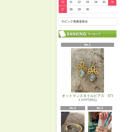
20
21
22
23
24
25
26
27
28
29
30
※ピンク色発送休み
No.1
オットマンスタイルピアス 671
4,500円(税込)
No.2
No.3