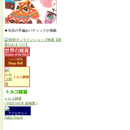
★当店の手編みパティックが掲載
トルコ雑貨
Shop-Bell
トルコ雑貨
トルコ雑貨
( WEB SHOP 探検隊 )
アクセサリー
Zakka Search