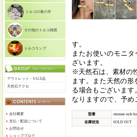
トルコの蚤の市
その他のトルコ雑貨
す。
トルコランプ
またお使いのモニタ
ざいます。
※天然石は、素材の
アウトレット・SALE品
ます。また天然の形
天然石アクセ
る場合もございます
なりますので、予め
会社概要
型番
ottoman style k
支払・配送について
在庫状況
SOLD OUT
お問合せ
ショップブログ