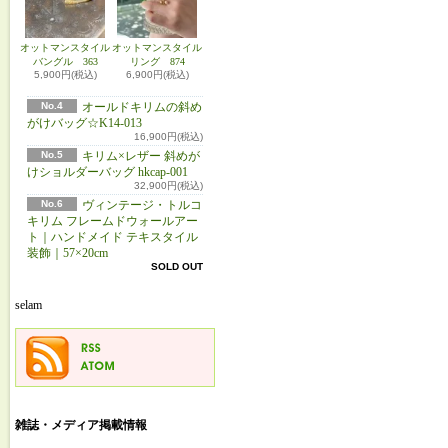
オットマンスタイル
オットマンスタイル
バングル 363
リング 874
5,900円(税込)
6,900円(税込)
No.4
オールドキリムの斜め
がけバッグ☆K14-013
16,900円(税込)
No.5
キリム×レザー 斜めが
けショルダーバッグ hkcap-001
32,900円(税込)
No.6
ヴィンテージ・トルコ
キリム フレームドウォールアー
ト｜ハンドメイド テキスタイル
装飾｜57×20cm
SOLD OUT
selam
雑誌・メディア掲載情報