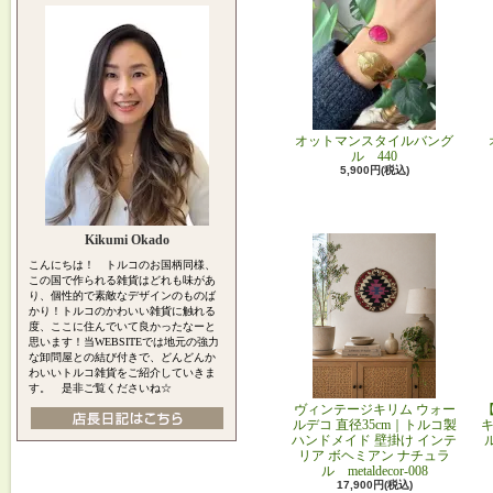
オットマンスタイルバング
ル 440
5,900円(税込)
Kikumi Okado
こんにちは！ トルコのお国柄同様、
この国で作られる雑貨はどれも味があ
り、個性的で素敵なデザインのものば
かり！トルコのかわいい雑貨に触れる
度、ここに住んでいて良かったなーと
思います！当WEBSITEでは地元の強力
な卸問屋との結び付きで、どんどんか
わいいトルコ雑貨をご紹介していきま
す。 是非ご覧くださいね☆
ヴィンテージキリム ウォー
ルデコ 直径35cm｜トルコ製
キ
ハンドメイド 壁掛け インテ
リア ボヘミアン ナチュラ
ル metaldecor-008
17,900円(税込)