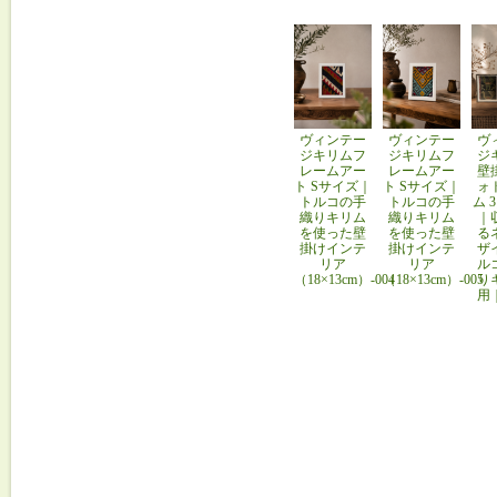
ヴィンテー
ヴィンテー
ヴ
ジキリムフ
ジキリムフ
ジ
レームアー
レームアー
壁
ト Sサイズ｜
ト Sサイズ｜
ォ
トルコの手
トルコの手
ム 
織りキリム
織りキリム
｜
を使った壁
を使った壁
る
掛けインテ
掛けインテ
ザ
リア
リア
ル
（18×13cm）-004
（18×13cm）-005
り
用