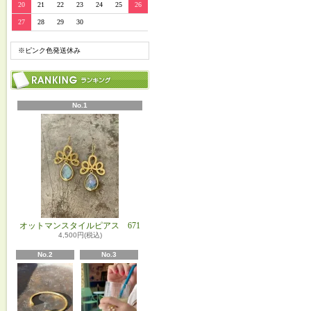
20
21
22
23
24
25
26
27
28
29
30
※ピンク色発送休み
No.1
オットマンスタイルピアス 671
4,500円(税込)
No.2
No.3