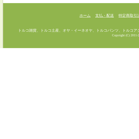
ホーム
支払・配送
特定商取引
トルコ雑貨、トルコ土産、オヤ・イーネオヤ、トルコパンツ、トルコアクセ
Copyright (C) 2011-