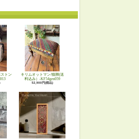
ボストン
キリムオットマン/猫脚(送
013
料込み）-KF54gen059
)
52,900円(税込)