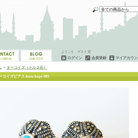
イーネオヤ等を中心にご紹介
ようこそ、 ゲスト 様
ログイン
会員登録
マイアカウン
ム
>
ターコイズ（トルコ石）
ーコイズピアス-hnm-kupe-003