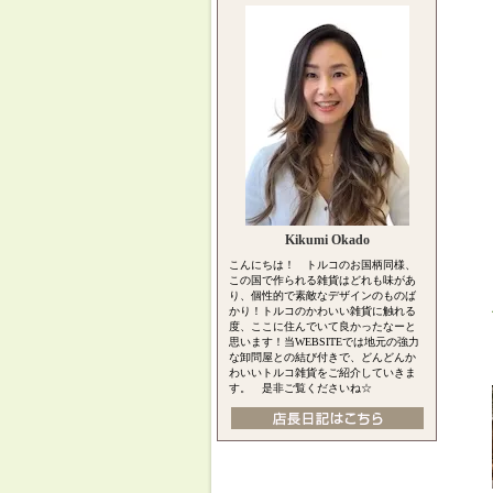
Kikumi Okado
こんにちは！ トルコのお国柄同様、
この国で作られる雑貨はどれも味があ
り、個性的で素敵なデザインのものば
かり！トルコのかわいい雑貨に触れる
度、ここに住んでいて良かったなーと
思います！当WEBSITEでは地元の強力
な卸問屋との結び付きで、どんどんか
わいいトルコ雑貨をご紹介していきま
す。 是非ご覧くださいね☆