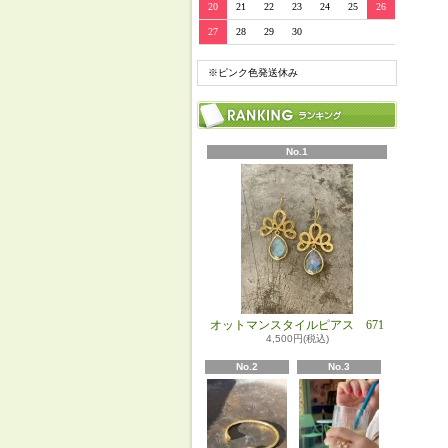
20
21
22
23
24
25
26
27
28
29
30
※ピンク色発送休み
No.1
オットマンスタイルピアス 671
4,500円(税込)
No.2
No.3