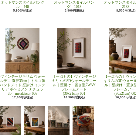
オットマンスタイルバング
オットマンスタイルリン
オットマンスタイ
ル 440
グ 1018
2188
5,900円(税込)
5,900円(税込)
8,500円(税込)
ヴィンテージキリム ウォー
【一点もの】ヴィンテージ
【一点もの】ヴィ
ルデコ 直径35cm｜トルコ製
キリムの3Dウォールデコー
キリムの3Dウォー
ハンドメイド 壁掛け インテ
ル｜壁掛け・置き型2WAY
ル｜壁掛け・置き型
リア ボヘミアン ナチュラ
フレームアート
フレームアー
ル metaldecor-008
(30x21cm)-001
(30x21cm)-00
17,900円(税込)
16,900円(税込)
16,900円(税込