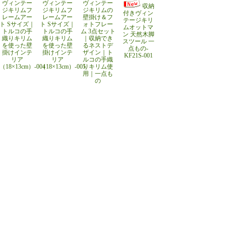
ヴィンテー
ヴィンテー
ヴィンテー
収納
ジキリムフ
ジキリムフ
ジキリムの
付きヴィン
レームアー
レームアー
壁掛け＆フ
テージキリ
ト Sサイズ｜
ト Sサイズ｜
ォトフレー
ムオットマ
トルコの手
トルコの手
ム 3点セット
ン 天然木脚
織りキリム
織りキリム
｜収納でき
スツール 一
を使った壁
を使った壁
るネストデ
点もの-
掛けインテ
掛けインテ
ザイン｜ト
KF21S-001
リア
リア
ルコの手織
（18×13cm）-004
（18×13cm）-005
りキリム使
用｜一点も
の