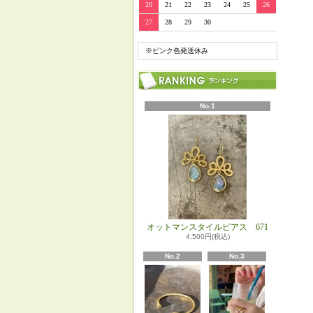
20
21
22
23
24
25
26
27
28
29
30
※ピンク色発送休み
No.1
オットマンスタイルピアス 671
4,500円(税込)
No.2
No.3