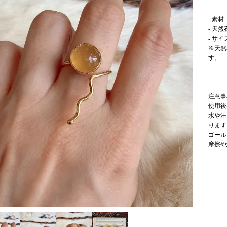
- 素材 :
- 天
- サ
※天然
す。
注意事
使用後
水や汗
ります
ゴール
摩擦や