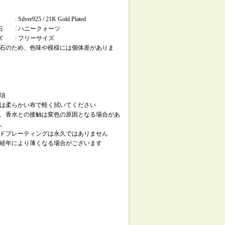
 Silver925 / 21K Gold Plated
然石 : ハニークォーツ
イズ : フリーサイズ
石のため、色味や模様には個体差がありま
項
は柔らかい布で軽く拭いてください
、香水との接触は変色の原因となる場合があ
。
ドプレーティングは永久ではありません
経年により薄くなる場合がございます