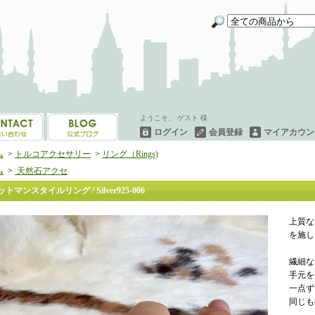
イーネオヤ等を中心にご紹介
ようこそ、 ゲスト 様
ログイン
会員登録
マイアカウン
ム
>
トルコアクセサリー
>
リング（Rings)
ム
>
天然石アクセ
トマンスタイルリング / Silver925-006
上質な
を施し
繊細な
手元を
一点ず
同じも