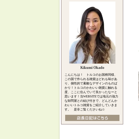
Kikumi Okado
こんにちは！ トルコのお国柄同様、
この国で作られる雑貨はどれも味があ
り、個性的で素敵なデザインのものば
かり！トルコのかわいい雑貨に触れる
度、ここに住んでいて良かったなーと
思います！当WEBSITEでは地元の強力
な卸問屋との結び付きで、どんどんか
わいいトルコ雑貨をご紹介していきま
す。 是非ご覧くださいね☆