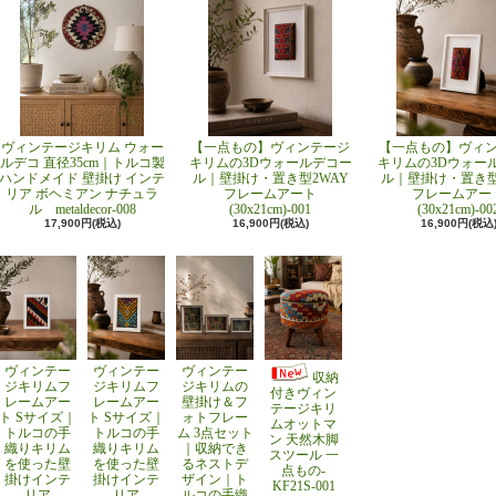
ヴィンテージキリム ウォー
【一点もの】ヴィンテージ
【一点もの】ヴィ
ルデコ 直径35cm｜トルコ製
キリムの3Dウォールデコー
キリムの3Dウォー
ハンドメイド 壁掛け インテ
ル｜壁掛け・置き型2WAY
ル｜壁掛け・置き型
リア ボヘミアン ナチュラ
フレームアート
フレームアー
ル metaldecor-008
(30x21cm)-001
(30x21cm)-00
17,900円(税込)
16,900円(税込)
16,900円(税込
ヴィンテー
ヴィンテー
ヴィンテー
収納
ジキリムフ
ジキリムフ
ジキリムの
付きヴィン
レームアー
レームアー
壁掛け＆フ
テージキリ
ト Sサイズ｜
ト Sサイズ｜
ォトフレー
ムオットマ
トルコの手
トルコの手
ム 3点セット
ン 天然木脚
織りキリム
織りキリム
｜収納でき
スツール 一
を使った壁
を使った壁
るネストデ
点もの-
掛けインテ
掛けインテ
ザイン｜ト
KF21S-001
リア
リア
ルコの手織