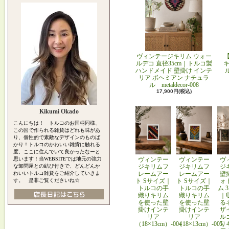
ヴィンテージキリム ウォー
ルデコ 直径35cm｜トルコ製
キ
ハンドメイド 壁掛け インテ
リア ボヘミアン ナチュラ
ル metaldecor-008
17,900円(税込)
Kikumi Okado
こんにちは！ トルコのお国柄同様、
この国で作られる雑貨はどれも味があ
り、個性的で素敵なデザインのものば
かり！トルコのかわいい雑貨に触れる
度、ここに住んでいて良かったなーと
思います！当WEBSITEでは地元の強力
ヴィンテー
ヴィンテー
ヴ
な卸問屋との結び付きで、どんどんか
ジキリムフ
ジキリムフ
ジ
わいいトルコ雑貨をご紹介していきま
レームアー
レームアー
壁
す。 是非ご覧くださいね☆
ト Sサイズ｜
ト Sサイズ｜
ォ
トルコの手
トルコの手
ム 
織りキリム
織りキリム
｜
を使った壁
を使った壁
る
掛けインテ
掛けインテ
ザ
リア
リア
ル
（18×13cm）-004
（18×13cm）-005
り