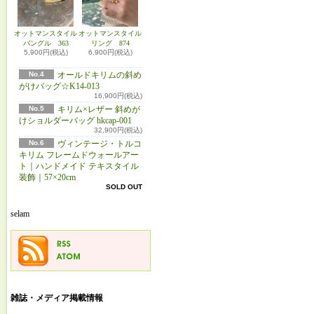
オットマンスタイル
オットマンスタイル
バングル 363
リング 874
5,900円(税込)
6,900円(税込)
No.4
オールドキリムの斜め
がけバッグ☆K14-013
16,900円(税込)
No.5
キリム×レザー 斜めが
けショルダーバッグ hkcap-001
32,900円(税込)
No.6
ヴィンテージ・トルコ
キリム フレームドウォールアー
ト｜ハンドメイド テキスタイル
装飾｜57×20cm
SOLD OUT
selam
雑誌・メディア掲載情報