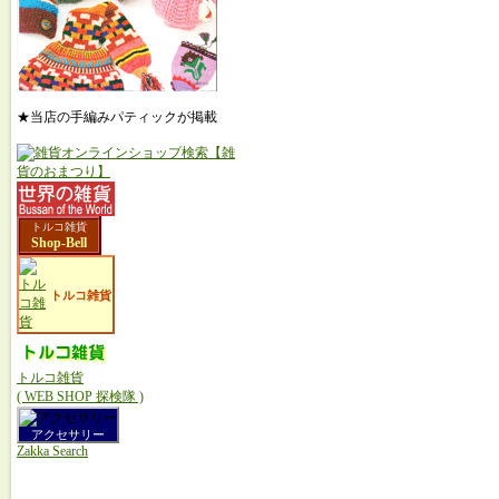
★当店の手編みパティックが掲載
トルコ雑貨
Shop-Bell
トルコ雑貨
トルコ雑貨
( WEB SHOP 探検隊 )
アクセサリー
Zakka Search