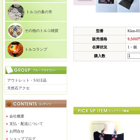
トルコの蚤の市
その他のトルコ雑貨
型番
Kkm-01
販売価格
9,500
在庫状況
1・個
トルコランプ
購入数
アウトレット・SALE品
天然石アクセ
会社概要
支払・配送について
お問合せ
ショップブログ