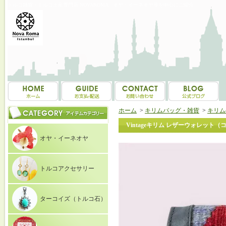
トルコ雑貨・トルコ土産専門店 NOVAROMA オヤ・イーネオヤ等を中心にご紹介
ホーム
>
キリムバッグ・雑貨
>
キリム
Vintageキリム レザーウォレット（コ
オヤ・イーネオヤ
トルコアクセサリー
ターコイズ（トルコ石）