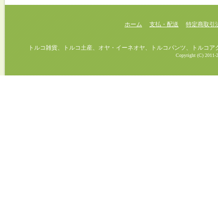
ホーム
支払・配送
特定商取引
トルコ雑貨、トルコ土産、オヤ・イーネオヤ、トルコパンツ、トルコアクセ
Copyright (C) 2011-