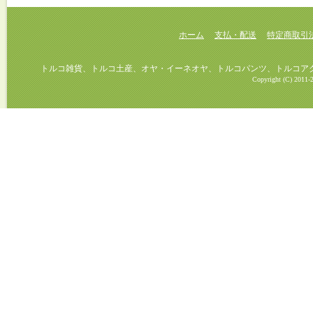
ホーム
支払・配送
特定商取引
トルコ雑貨、トルコ土産、オヤ・イーネオヤ、トルコパンツ、トルコアクセ
Copyright (C) 2011-