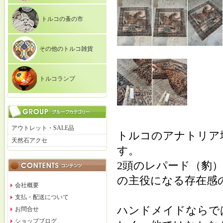
トルコの蚤の市
その他のトルコ雑貨
トルコランプ
アウトレット・SALE品
トルコのアナトリア地
天然石アクセ
す。
2頭のレパード（豹
の主役になる存在感
会社概要
支払・配送について
ハンドメイドならで
お問合せ
ショップブログ