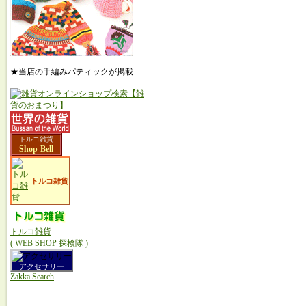
★当店の手編みパティックが掲載
トルコ雑貨
Shop-Bell
トルコ雑貨
トルコ雑貨
( WEB SHOP 探検隊 )
アクセサリー
Zakka Search