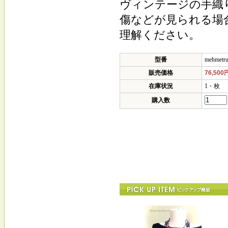
ヴィンテージの手織
傷などが見られる場
理解ください。
型番
mehmetr
販売価格
76,500
在庫状況
1・枚
購入数