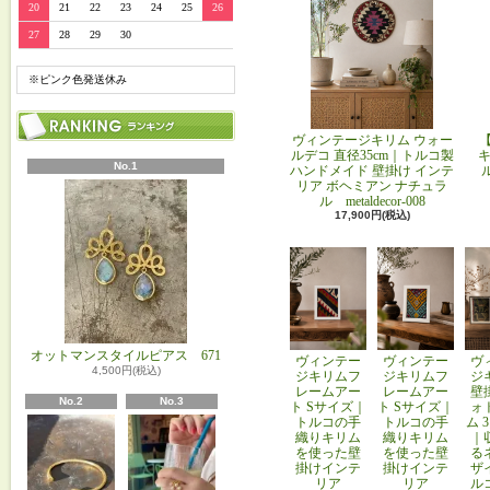
20
21
22
23
24
25
26
27
28
29
30
※ピンク色発送休み
ヴィンテージキリム ウォー
ルデコ 直径35cm｜トルコ製
キ
No.1
ハンドメイド 壁掛け インテ
リア ボヘミアン ナチュラ
ル metaldecor-008
17,900円(税込)
オットマンスタイルピアス 671
ヴィンテー
ヴィンテー
ヴ
4,500円(税込)
ジキリムフ
ジキリムフ
ジ
レームアー
レームアー
壁
No.2
No.3
ト Sサイズ｜
ト Sサイズ｜
ォ
トルコの手
トルコの手
ム 
織りキリム
織りキリム
｜
を使った壁
を使った壁
る
掛けインテ
掛けインテ
ザ
リア
リア
ル