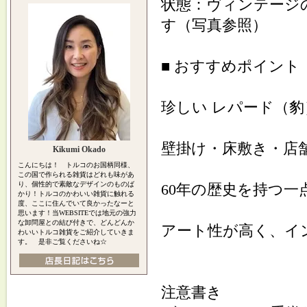
状態：ヴィンテージ
す（写真参照）
■ おすすめポイント
珍しい レパード（
壁掛け・床敷き・店
Kikumi Okado
こんにちは！ トルコのお国柄同様、
この国で作られる雑貨はどれも味があ
り、個性的で素敵なデザインのものば
60年の歴史を持つ
かり！トルコのかわいい雑貨に触れる
度、ここに住んでいて良かったなーと
思います！当WEBSITEでは地元の強力
な卸問屋との結び付きで、どんどんか
アート性が高く、イ
わいいトルコ雑貨をご紹介していきま
す。 是非ご覧くださいね☆
注意書き