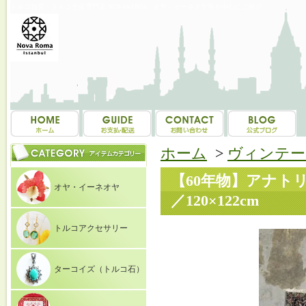
トルコ雑貨・トルコ土産専門店 NOVAROMA オヤ・イーネオヤ等を中心にご紹介
ホーム
>
ヴィンテー
【60年物】アナト
オヤ・イーネオヤ
／120×122cm
トルコアクセサリー
ターコイズ（トルコ石）