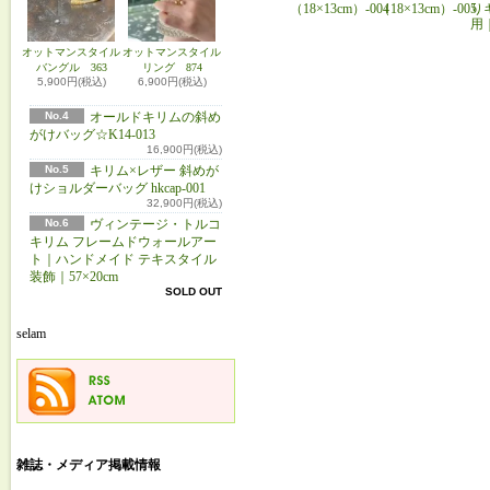
（18×13cm）-004
（18×13cm）-005
り
用
オットマンスタイル
オットマンスタイル
バングル 363
リング 874
5,900円(税込)
6,900円(税込)
No.4
オールドキリムの斜め
がけバッグ☆K14-013
16,900円(税込)
No.5
キリム×レザー 斜めが
けショルダーバッグ hkcap-001
32,900円(税込)
No.6
ヴィンテージ・トルコ
キリム フレームドウォールアー
ト｜ハンドメイド テキスタイル
装飾｜57×20cm
SOLD OUT
selam
雑誌・メディア掲載情報