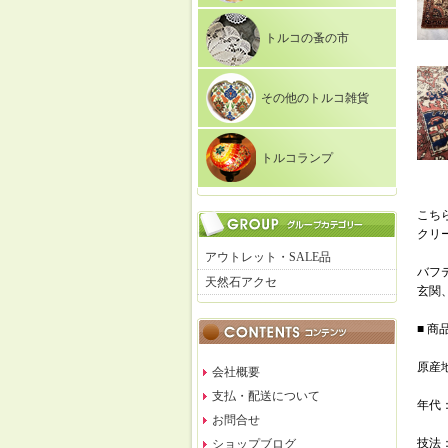
トルコの蚤の市
その他のトルコ雑貨
トルコランプ
こちら
クリ
アウトレット・SALE品
バフ
天然石アクセ
玄関
■ 商
原産地
会社概要
支払・配送について
年代：
お問合せ
技法
ショップブログ