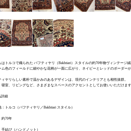
はトルコで織られた バフティヤリ（Bakhtiari）スタイルの約70年物ヴィンテージ絨
ーム色のフィールドに細やかな花柄が一面に広がり、ネイビーとレッドのボーダー
ティヤリらしい素朴で温かみのあるデザインは、現代のインテリアとも相性抜群。
、寝室、リビングなど、さまざまなスペースのアクセントとしてお使いいただけま
品詳細
：トルコ（バフティヤリ／Bakhtiari スタイル）
約70年
：手結び（ハンドノット）