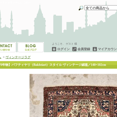
イーネオヤ等を中心にご紹介
ようこそ、 ゲスト 様
ログイン
会員登録
マイアカウン
ム
>
ヴィンテージラグ
70年物】バフティヤリ（Bakhtiari）スタイル ヴィンテージ絨毯／140×102cm