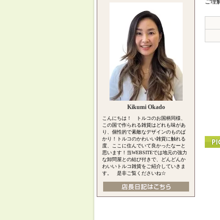
ご理
Kikumi Okado
こんにちは！ トルコのお国柄同様、
この国で作られる雑貨はどれも味があ
り、個性的で素敵なデザインのものば
かり！トルコのかわいい雑貨に触れる
度、ここに住んでいて良かったなーと
思います！当WEBSITEでは地元の強力
な卸問屋との結び付きで、どんどんか
わいいトルコ雑貨をご紹介していきま
す。 是非ご覧くださいね☆