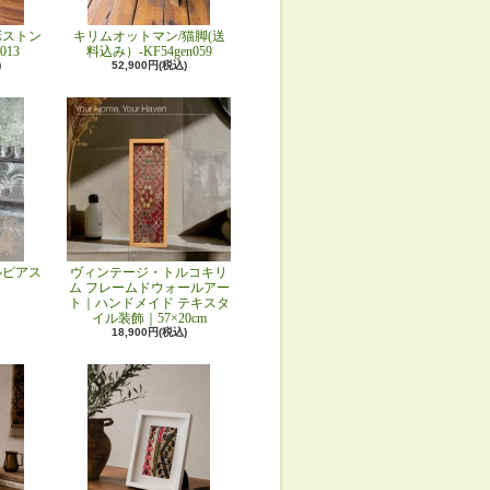
ボストン
キリムオットマン/猫脚(送
013
料込み）-KF54gen059
)
52,900円(税込)
ルピアス
ヴィンテージ・トルコキリ
ム フレームドウォールアー
ト｜ハンドメイド テキスタ
イル装飾｜57×20cm
18,900円(税込)