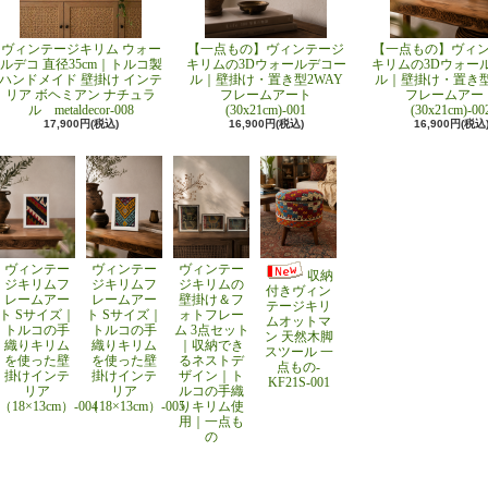
ヴィンテージキリム ウォー
【一点もの】ヴィンテージ
【一点もの】ヴィ
ルデコ 直径35cm｜トルコ製
キリムの3Dウォールデコー
キリムの3Dウォー
ハンドメイド 壁掛け インテ
ル｜壁掛け・置き型2WAY
ル｜壁掛け・置き型
リア ボヘミアン ナチュラ
フレームアート
フレームアー
ル metaldecor-008
(30x21cm)-001
(30x21cm)-00
17,900円(税込)
16,900円(税込)
16,900円(税込
ヴィンテー
ヴィンテー
ヴィンテー
収納
ジキリムフ
ジキリムフ
ジキリムの
付きヴィン
レームアー
レームアー
壁掛け＆フ
テージキリ
ト Sサイズ｜
ト Sサイズ｜
ォトフレー
ムオットマ
トルコの手
トルコの手
ム 3点セット
ン 天然木脚
織りキリム
織りキリム
｜収納でき
スツール 一
を使った壁
を使った壁
るネストデ
点もの-
掛けインテ
掛けインテ
ザイン｜ト
KF21S-001
リア
リア
ルコの手織
（18×13cm）-004
（18×13cm）-005
りキリム使
用｜一点も
の