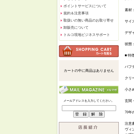
ポイントサービスについて
素材
規約＆注意事項
取扱いの無い商品のお取り寄せ
サイズ：
卸販売について
デザ
トルコ現地ビジネスサポート
状態
■ 特
バフ
カートの中に商品はありません
クリ
小さ
玄関
メールアドレスを入力してください。
70
注意
ヴィ