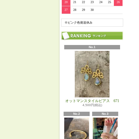
20
21
22
23
24
25
26
27
28
29
30
※ピンク色発送休み
No.1
オットマンスタイルピアス 671
4,500円(税込)
No.2
No.3