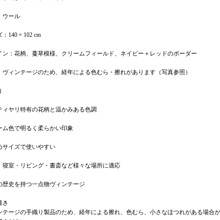
：ウール
140 × 102 cm
イン：花柄、蔓草模様、クリームフィールド、ネイビー＋レッドのボーダー
：ヴィンテージのため、経年による色むら・擦れがあります（写真参照）
徴
ティヤリ特有の花柄と温かみある色調
ーム色で明るく柔らかい印象
めサイズで使いやすい
・寝室・リビング・書斎など様々な場所に適応
年の歴史を持つ一点物ヴィンテージ
書き
ンテージの手織り製品のため、経年による擦れ、色むら、小さなほつれがある場合