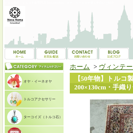
トルコ雑貨・トルコ土産専門店 NOVAROMA オヤ・イーネオヤ等を中心にご紹介
ホーム
>
ヴィンテー
【50年物】トルコ製
オヤ・イーネオヤ
200×130cm・手織
トルコアクセサリー
ターコイズ（トルコ石）