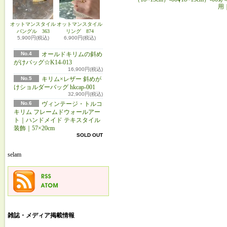
用
オットマンスタイル
オットマンスタイル
バングル 363
リング 874
5,900円(税込)
6,900円(税込)
No.4
オールドキリムの斜め
がけバッグ☆K14-013
16,900円(税込)
No.5
キリム×レザー 斜めが
けショルダーバッグ hkcap-001
32,900円(税込)
No.6
ヴィンテージ・トルコ
キリム フレームドウォールアー
ト｜ハンドメイド テキスタイル
装飾｜57×20cm
SOLD OUT
selam
雑誌・メディア掲載情報