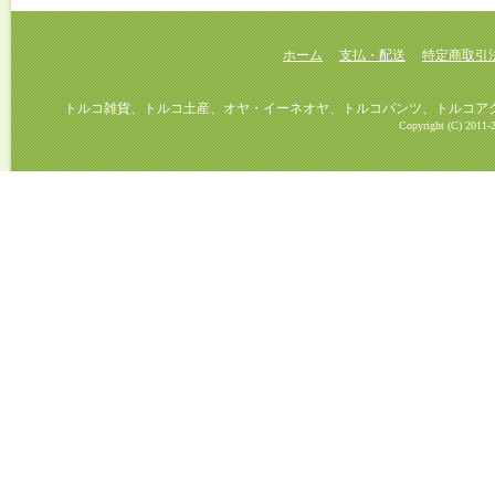
ホーム
支払・配送
特定商取引
トルコ雑貨、トルコ土産、オヤ・イーネオヤ、トルコパンツ、トルコアクセ
Copyright (C) 2011-