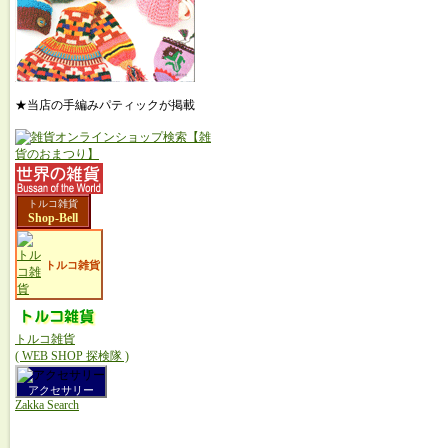
★当店の手編みパティックが掲載
トルコ雑貨
Shop-Bell
トルコ雑貨
トルコ雑貨
( WEB SHOP 探検隊 )
アクセサリー
Zakka Search