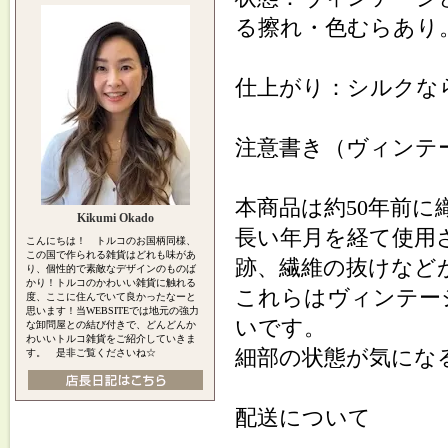
る擦れ・色むらあり
仕上がり：シルクな
注意書き（ヴィンテ
本商品は約50年前
Kikumi Okado
長い年月を経て使用
こんにちは！ トルコのお国柄同様、
この国で作られる雑貨はどれも味があ
跡、繊維の抜けなど
り、個性的で素敵なデザインのものば
かり！トルコのかわいい雑貨に触れる
これらはヴィンテー
度、ここに住んでいて良かったなーと
思います！当WEBSITEでは地元の強力
いです。
な卸問屋との結び付きで、どんどんか
わいいトルコ雑貨をご紹介していきま
細部の状態が気にな
す。 是非ご覧くださいね☆
配送について