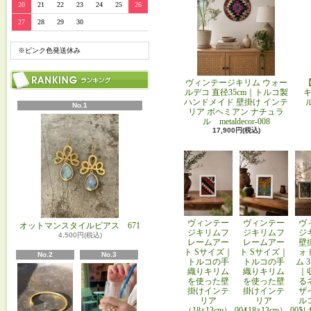
20
21
22
23
24
25
26
27
28
29
30
※ピンク色発送休み
ヴィンテージキリム ウォー
ルデコ 直径35cm｜トルコ製
キ
ハンドメイド 壁掛け インテ
No.1
リア ボヘミアン ナチュラ
ル metaldecor-008
17,900円(税込)
ヴィンテー
ヴィンテー
ヴ
オットマンスタイルピアス 671
ジキリムフ
ジキリムフ
ジ
4,500円(税込)
レームアー
レームアー
壁
ト Sサイズ｜
ト Sサイズ｜
ォ
No.2
No.3
トルコの手
トルコの手
ム 
織りキリム
織りキリム
｜
を使った壁
を使った壁
る
掛けインテ
掛けインテ
ザ
リア
リア
ル
（18×13cm）-004
（18×13cm）-005
り