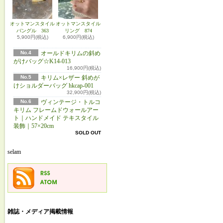
オットマンスタイル
オットマンスタイル
バングル 363
リング 874
5,900円(税込)
6,900円(税込)
No.4
オールドキリムの斜め
がけバッグ☆K14-013
16,900円(税込)
No.5
キリム×レザー 斜めが
けショルダーバッグ hkcap-001
32,900円(税込)
No.6
ヴィンテージ・トルコ
キリム フレームドウォールアー
ト｜ハンドメイド テキスタイル
装飾｜57×20cm
SOLD OUT
selam
雑誌・メディア掲載情報