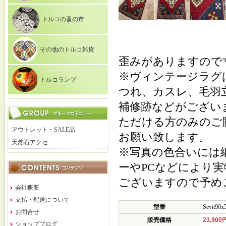
トルコの蚤の市
その他のトルコ雑貨
歪みがありますので
※ヴィンテージラグ
トルコランプ
つれ、カスレ、毛羽
補修跡などがござい
ただける方のみのご
アウトレット・SALE品
お願い致します。
天然石アクセ
※写真の色合いには
ーやPCなどにより
ございますので予め
会社概要
支払・配送について
型番
Seyit90x
お問合せ
販売価格
23,900
ショップブログ