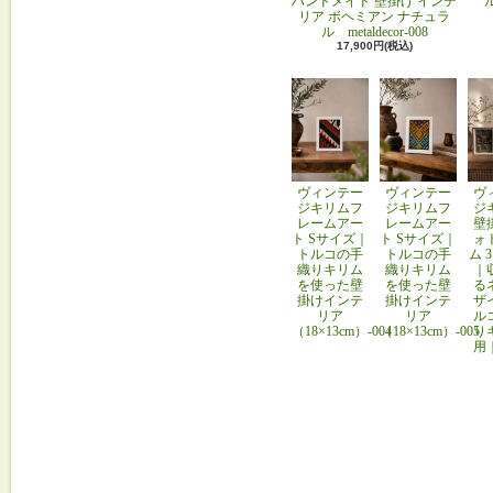
ハンドメイド 壁掛け インテ
リア ボヘミアン ナチュラ
ル metaldecor-008
17,900円(税込)
ヴィンテー
ヴィンテー
ヴ
ジキリムフ
ジキリムフ
ジ
レームアー
レームアー
壁
ト Sサイズ｜
ト Sサイズ｜
ォ
トルコの手
トルコの手
ム 
織りキリム
織りキリム
｜
を使った壁
を使った壁
る
掛けインテ
掛けインテ
ザ
リア
リア
ル
（18×13cm）-004
（18×13cm）-005
り
用