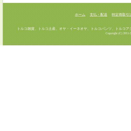
ホーム
支払・配送
特定商取引
トルコ雑貨、トルコ土産、オヤ・イーネオヤ、トルコパンツ、トルコアクセ
Copyright (C) 2011-