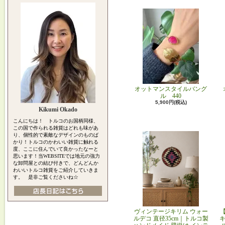
オットマンスタイルバング
ル 440
5,900円(税込)
Kikumi Okado
こんにちは！ トルコのお国柄同様、
この国で作られる雑貨はどれも味があ
り、個性的で素敵なデザインのものば
かり！トルコのかわいい雑貨に触れる
度、ここに住んでいて良かったなーと
思います！当WEBSITEでは地元の強力
な卸問屋との結び付きで、どんどんか
わいいトルコ雑貨をご紹介していきま
す。 是非ご覧くださいね☆
ヴィンテージキリム ウォー
ルデコ 直径35cm｜トルコ製
キ