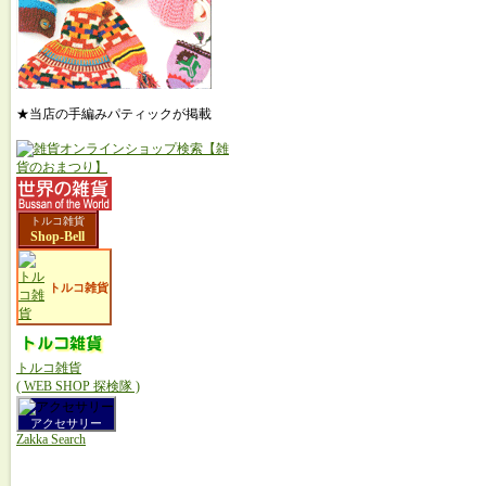
★当店の手編みパティックが掲載
トルコ雑貨
Shop-Bell
トルコ雑貨
トルコ雑貨
( WEB SHOP 探検隊 )
アクセサリー
Zakka Search