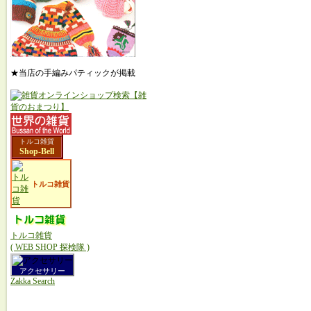
★当店の手編みパティックが掲載
トルコ雑貨
Shop-Bell
トルコ雑貨
トルコ雑貨
( WEB SHOP 探検隊 )
アクセサリー
Zakka Search