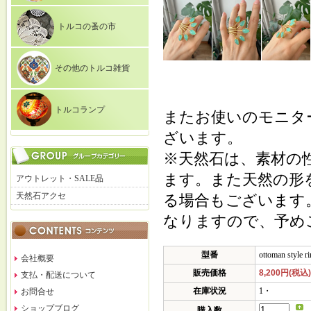
トルコの蚤の市
その他のトルコ雑貨
トルコランプ
またお使いのモニタ
ざいます。
※天然石は、素材の
ます。また天然の形
アウトレット・SALE品
天然石アクセ
る場合もございます
なりますので、予め
型番
ottoman style r
会社概要
販売価格
8,200円(税込)
支払・配送について
在庫状況
1・
お問合せ
ショップブログ
購入数