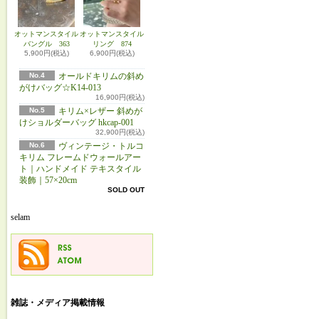
オットマンスタイル
オットマンスタイル
バングル 363
リング 874
5,900円(税込)
6,900円(税込)
No.4
オールドキリムの斜め
がけバッグ☆K14-013
16,900円(税込)
No.5
キリム×レザー 斜めが
けショルダーバッグ hkcap-001
32,900円(税込)
No.6
ヴィンテージ・トルコ
キリム フレームドウォールアー
ト｜ハンドメイド テキスタイル
装飾｜57×20cm
SOLD OUT
selam
雑誌・メディア掲載情報