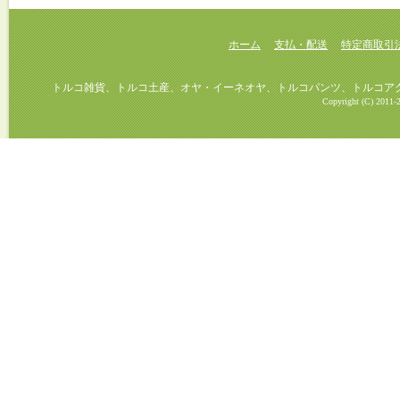
ホーム
支払・配送
特定商取引
トルコ雑貨、トルコ土産、オヤ・イーネオヤ、トルコパンツ、トルコアクセ
Copyright (C) 2011-