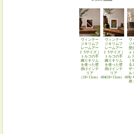
ヴィンテー
ヴィンテー
ヴ
ジキリムフ
ジキリムフ
ジ
レームアー
レームアー
壁
ト Sサイズ｜
ト Sサイズ｜
ォ
トルコの手
トルコの手
ム 
織りキリム
織りキリム
｜
を使った壁
を使った壁
る
掛けインテ
掛けインテ
ザ
リア
リア
ル
（18×13cm）-004
（18×13cm）-005
り
用