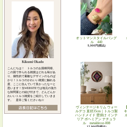
オットマンスタイルバング
ル 440
5,900円(税込)
Kikumi Okado
こんにちは！ トルコのお国柄同様、
この国で作られる雑貨はどれも味があ
り、個性的で素敵なデザインのものば
かり！トルコのかわいい雑貨に触れる
度、ここに住んでいて良かったなーと
思います！当WEBSITEでは地元の強力
な卸問屋との結び付きで、どんどんか
わいいトルコ雑貨をご紹介していきま
す。 是非ご覧くださいね☆
ヴィンテージキリム ウォー
ルデコ 直径35cm｜トルコ製
キ
ハンドメイド 壁掛け インテ
リア ボヘミアン ナチュラ
ル metaldecor-008
17,900円(税込)