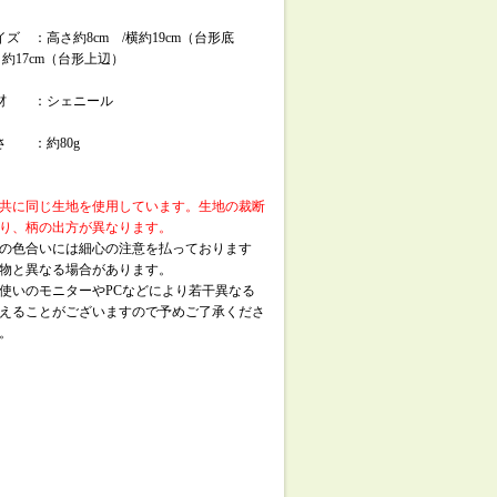
イズ ：高さ約8cm /横約19cm（台形底
 約17cm（台形上辺）
素材 ：シェニール
さ ：約80g
共に同じ生地を使用しています。生地の裁断
り、柄の出方が異なります。
の色合いには細心の注意を払っております
物と異なる場合があります。
使いのモニターやPCなどにより若干異なる
えることがございますので予めご了承くださ
。