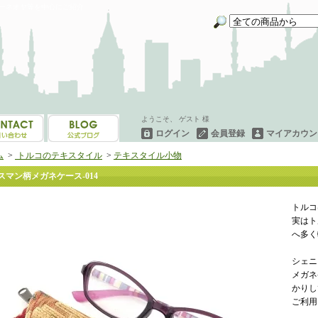
イーネオヤ等を中心にご紹介
ようこそ、 ゲスト 様
ログイン
会員登録
マイアカウン
ム
>
トルコのテキスタイル
>
テキスタイル小物
スマン柄メガネケース-014
トルコ
実はト
へ多く
シェニ
メガネ
かりし
ご利用