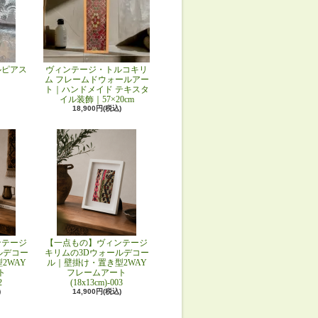
ルピアス
ヴィンテージ・トルコキリ
ム フレームドウォールアー
ト｜ハンドメイド テキスタ
イル装飾｜57×20cm
18,900円(税込)
ンテージ
【一点もの】ヴィンテージ
ルデコー
キリムの3Dウォールデコー
2WAY
ル｜壁掛け・置き型2WAY
ト
フレームアート
2
(18x13cm)-003
)
14,900円(税込)