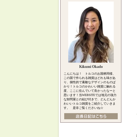
Kikumi Okado
こんにちは！ トルコのお国柄同様、
この国で作られる雑貨はどれも味があ
り、個性的で素敵なデザインのものば
かり！トルコのかわいい雑貨に触れる
度、ここに住んでいて良かったなーと
思います！当WEBSITEでは地元の強力
な卸問屋との結び付きで、どんどんか
わいいトルコ雑貨をご紹介していきま
す。 是非ご覧くださいね☆