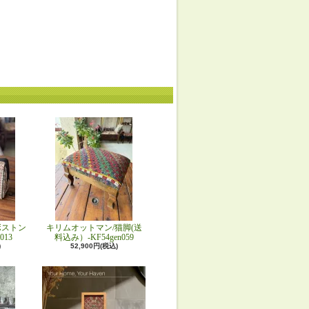
ボストン
キリムオットマン/猫脚(送
013
料込み）-KF54gen059
)
52,900円(税込)