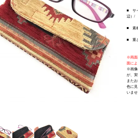
■ サ
辺）/
■ 
■ 重
※両面
面によ
※画像
が、実
またお
色に見
いませ