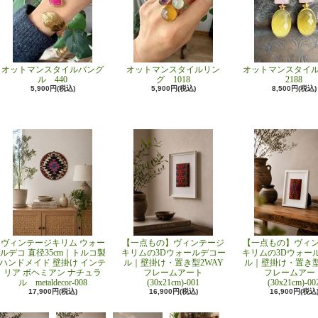
オットマンスタイルバング
オットマンスタイルリン
オットマンスタイ
ル 440
グ 1018
2188
5,900円(税込)
5,900円(税込)
8,500円(税込)
ヴィンテージキリム ウォー
【一点もの】ヴィンテージ
【一点もの】ヴィ
ルデコ 直径35cm｜トルコ製
キリムの3Dウォールデコー
キリムの3Dウォー
ハンドメイド 壁掛け インテ
ル｜壁掛け・置き型2WAY
ル｜壁掛け・置き型
リア ボヘミアン ナチュラ
フレームアート
フレームアー
ル metaldecor-008
(30x21cm)-001
(30x21cm)-00
17,900円(税込)
16,900円(税込)
16,900円(税込