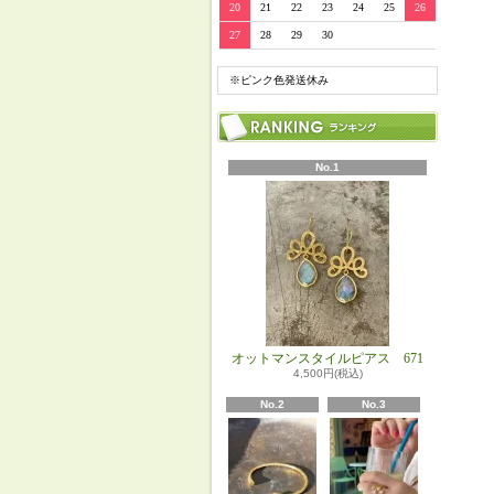
20
21
22
23
24
25
26
27
28
29
30
※ピンク色発送休み
No.1
オットマンスタイルピアス 671
4,500円(税込)
No.2
No.3