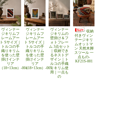
ヴィンテー
ヴィンテー
ヴィンテー
収納
ジキリムフ
ジキリムフ
ジキリムの
付きヴィン
レームアー
レームアー
壁掛け＆フ
テージキリ
ト Sサイズ｜
ト Sサイズ｜
ォトフレー
ムオットマ
トルコの手
トルコの手
ム 3点セット
ン 天然木脚
織りキリム
織りキリム
｜収納でき
スツール 一
を使った壁
を使った壁
るネストデ
点もの-
掛けインテ
掛けインテ
ザイン｜ト
KF21S-001
リア
リア
ルコの手織
（18×13cm）-004
（18×13cm）-005
りキリム使
用｜一点も
の