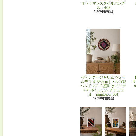
オットマンスタイルバング
ル 440
5,900円(税込)
ヴィンテージキリム ウォー
ルデコ 直径35cm｜トルコ製
キ
ハンドメイド 壁掛け インテ
リア ボヘミアン ナチュラ
ル metaldecor-008
17,900円(税込)