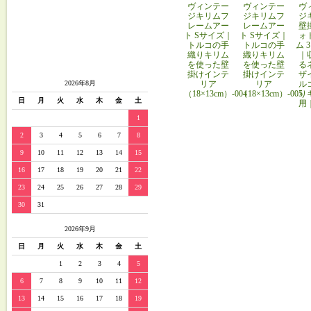
ヴィンテー
ヴィンテー
ヴ
ジキリムフ
ジキリムフ
ジ
レームアー
レームアー
壁
ト Sサイズ｜
ト Sサイズ｜
ォ
トルコの手
トルコの手
ム 
織りキリム
織りキリム
｜
を使った壁
を使った壁
る
掛けインテ
掛けインテ
ザ
リア
リア
ル
2026年8月
（18×13cm）-004
（18×13cm）-005
り
日
月
火
水
木
金
土
用
1
2
3
4
5
6
7
8
9
10
11
12
13
14
15
16
17
18
19
20
21
22
23
24
25
26
27
28
29
30
31
2026年9月
日
月
火
水
木
金
土
1
2
3
4
5
6
7
8
9
10
11
12
13
14
15
16
17
18
19