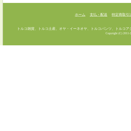
ホーム
支払・配送
特定商取引
トルコ雑貨、トルコ土産、オヤ・イーネオヤ、トルコパンツ、トルコアクセ
Copyright (C) 2011-