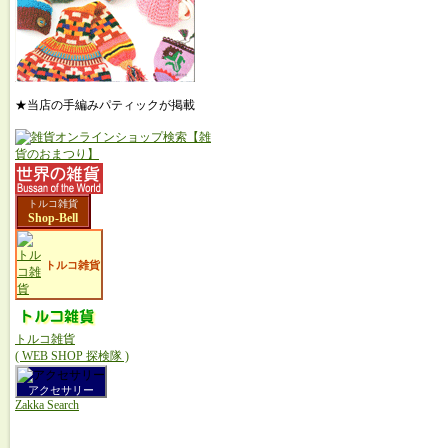
★当店の手編みパティックが掲載
トルコ雑貨
Shop-Bell
トルコ雑貨
トルコ雑貨
( WEB SHOP 探検隊 )
アクセサリー
Zakka Search