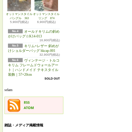
オットマンスタイル
オットマンスタイル
バングル 363
リング 874
5,900円(税込)
6,900円(税込)
No.4
オールドキリムの斜め
がけバッグ☆K14-013
16,900円(税込)
No.5
キリム×レザー 斜めが
けショルダーバッグ hkcap-001
32,900円(税込)
No.6
ヴィンテージ・トルコ
キリム フレームドウォールアー
ト｜ハンドメイド テキスタイル
装飾｜57×20cm
SOLD OUT
selam
雑誌・メディア掲載情報