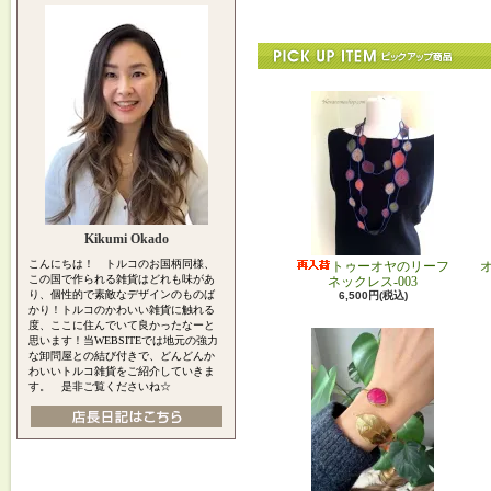
Kikumi Okado
こんにちは！ トルコのお国柄同様、
トゥーオヤのリーフ
この国で作られる雑貨はどれも味があ
ネックレス-003
り、個性的で素敵なデザインのものば
6,500円(税込)
かり！トルコのかわいい雑貨に触れる
度、ここに住んでいて良かったなーと
思います！当WEBSITEでは地元の強力
な卸問屋との結び付きで、どんどんか
わいいトルコ雑貨をご紹介していきま
す。 是非ご覧くださいね☆