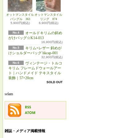
オットマンスタイル
オットマンスタイル
バングル 363
リング 874
5,900円(税込)
6,900円(税込)
No.4
オールドキリムの斜め
がけバッグ☆K14-013
16,900円(税込)
No.5
キリム×レザー 斜めが
けショルダーバッグ hkcap-001
32,900円(税込)
No.6
ヴィンテージ・トルコ
キリム フレームドウォールアー
ト｜ハンドメイド テキスタイル
装飾｜57×20cm
SOLD OUT
selam
雑誌・メディア掲載情報