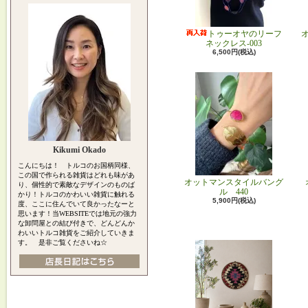
トゥーオヤのリーフ
ネックレス-003
6,500円(税込)
Kikumi Okado
こんにちは！ トルコのお国柄同様、
この国で作られる雑貨はどれも味があ
オットマンスタイルバング
り、個性的で素敵なデザインのものば
ル 440
かり！トルコのかわいい雑貨に触れる
5,900円(税込)
度、ここに住んでいて良かったなーと
思います！当WEBSITEでは地元の強力
な卸問屋との結び付きで、どんどんか
わいいトルコ雑貨をご紹介していきま
す。 是非ご覧くださいね☆