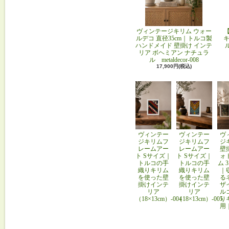
ヴィンテージキリム ウォー
ルデコ 直径35cm｜トルコ製
キ
ハンドメイド 壁掛け インテ
リア ボヘミアン ナチュラ
ル metaldecor-008
17,900円(税込)
ヴィンテー
ヴィンテー
ヴ
ジキリムフ
ジキリムフ
ジ
レームアー
レームアー
壁
ト Sサイズ｜
ト Sサイズ｜
ォ
トルコの手
トルコの手
ム 
織りキリム
織りキリム
｜
を使った壁
を使った壁
る
掛けインテ
掛けインテ
ザ
リア
リア
ル
（18×13cm）-004
（18×13cm）-005
り
用