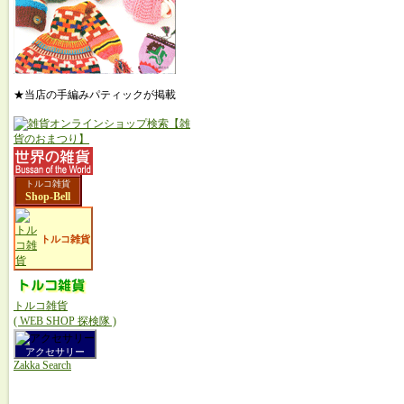
★当店の手編みパティックが掲載
トルコ雑貨
Shop-Bell
トルコ雑貨
トルコ雑貨
( WEB SHOP 探検隊 )
アクセサリー
Zakka Search