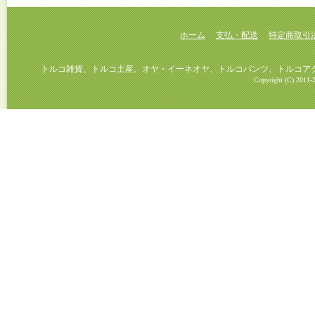
ホーム
支払・配送
特定商取引
トルコ雑貨、トルコ土産、オヤ・イーネオヤ、トルコパンツ、トルコアクセ
Copyright (C) 2011-