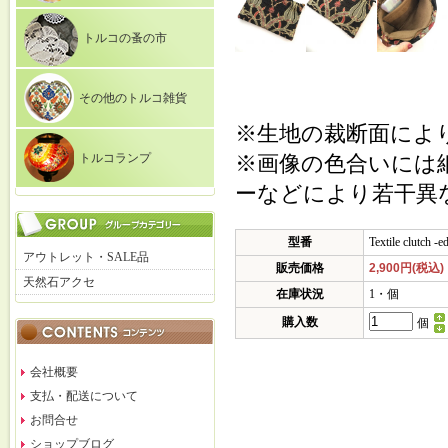
トルコの蚤の市
その他のトルコ雑貨
※生地の裁断面によ
トルコランプ
※画像の色合いには
ーなどにより若干異
型番
Textile clutch -
アウトレット・SALE品
販売価格
2,900円(税込)
天然石アクセ
在庫状況
1・個
購入数
個
会社概要
支払・配送について
お問合せ
ショップブログ