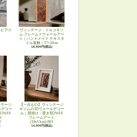
ルピアス
ヴィンテージ・トルコキリ
ム フレームドウォールアー
ト｜ハンドメイド テキスタ
イル装飾｜57×20cm
18,900円(税込)
ンテージ
【一点もの】ヴィンテージ
ルデコー
キリムの3Dウォールデコー
2WAY
ル｜壁掛け・置き型2WAY
ト
フレームアート
2
(18x13cm)-003
)
14,900円(税込)