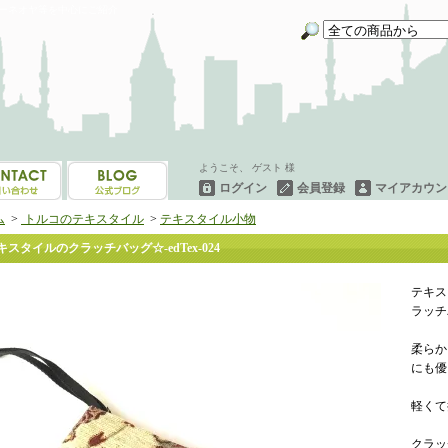
イーネオヤ等を中心にご紹介
ようこそ、 ゲスト 様
ログイン
会員登録
マイアカウン
ム
>
トルコのテキスタイル
>
テキスタイル小物
キスタイルのクラッチバッグ☆-edTex-024
テキス
ラッチ
柔らか
にも優
軽くて
クラッ