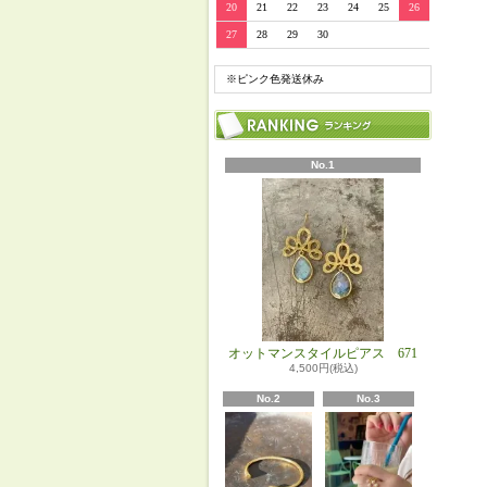
20
21
22
23
24
25
26
27
28
29
30
※ピンク色発送休み
No.1
オットマンスタイルピアス 671
4,500円(税込)
No.2
No.3