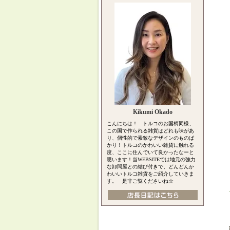
Kikumi Okado
こんにちは！ トルコのお国柄同様、
この国で作られる雑貨はどれも味があ
り、個性的で素敵なデザインのものば
かり！トルコのかわいい雑貨に触れる
度、ここに住んでいて良かったなーと
思います！当WEBSITEでは地元の強力
な卸問屋との結び付きで、どんどんか
わいいトルコ雑貨をご紹介していきま
す。 是非ご覧くださいね☆