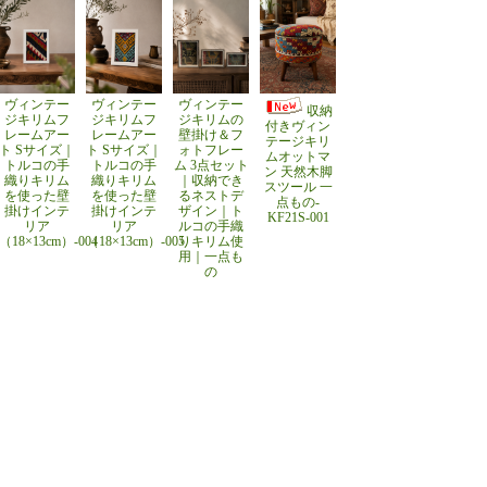
ヴィンテー
ヴィンテー
ヴィンテー
収納
ジキリムフ
ジキリムフ
ジキリムの
付きヴィン
レームアー
レームアー
壁掛け＆フ
テージキリ
ト Sサイズ｜
ト Sサイズ｜
ォトフレー
ムオットマ
トルコの手
トルコの手
ム 3点セット
ン 天然木脚
織りキリム
織りキリム
｜収納でき
スツール 一
を使った壁
を使った壁
るネストデ
点もの-
掛けインテ
掛けインテ
ザイン｜ト
KF21S-001
リア
リア
ルコの手織
（18×13cm）-004
（18×13cm）-005
りキリム使
用｜一点も
の