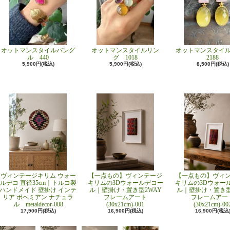
オットマンスタイルバング
オットマンスタイルリン
オットマンスタイ
ル 440
グ 1018
2188
5,900円(税込)
5,900円(税込)
8,500円(税込)
ヴィンテージキリム ウォー
【一点もの】ヴィンテージ
【一点もの】ヴィ
ルデコ 直径35cm｜トルコ製
キリムの3Dウォールデコー
キリムの3Dウォー
ハンドメイド 壁掛け インテ
ル｜壁掛け・置き型2WAY
ル｜壁掛け・置き型
リア ボヘミアン ナチュラ
フレームアート
フレームアー
ル metaldecor-008
(30x21cm)-001
(30x21cm)-00
17,900円(税込)
16,900円(税込)
16,900円(税込