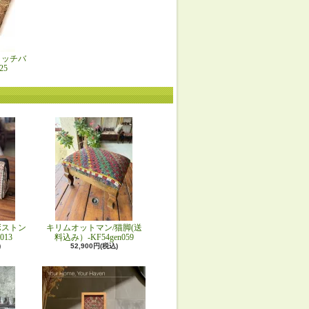
ラッチバ
25
ボストン
キリムオットマン/猫脚(送
013
料込み）-KF54gen059
)
52,900円(税込)