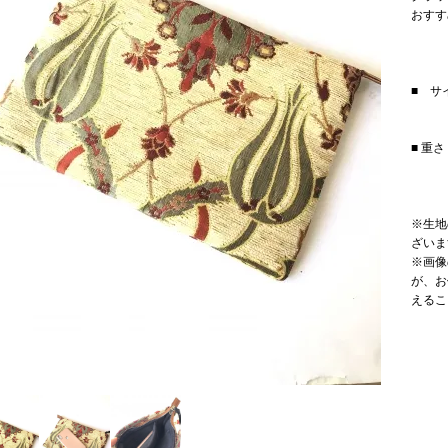
おすす
■ サイ
■ 重さ
※生地
ざいま
※画像
が、お
えるこ