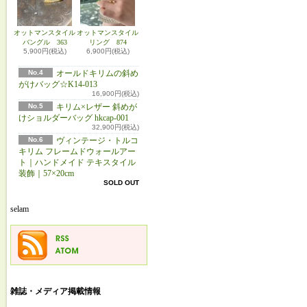
オットマンスタイル
オットマンスタイル
バングル 363
リング 874
5,900円(税込)
6,900円(税込)
No.4
オールドキリムの斜め
がけバッグ☆K14-013
16,900円(税込)
No.5
キリム×レザー 斜めが
けショルダーバッグ hkcap-001
32,900円(税込)
No.6
ヴィンテージ・トルコ
キリム フレームドウォールアー
ト｜ハンドメイド テキスタイル
装飾｜57×20cm
SOLD OUT
selam
雑誌・メディア掲載情報