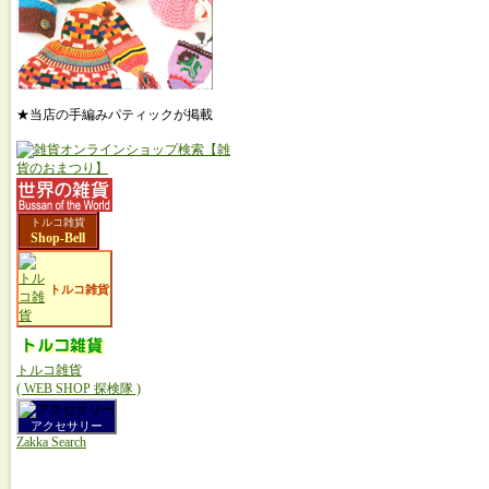
★当店の手編みパティックが掲載
トルコ雑貨
Shop-Bell
トルコ雑貨
トルコ雑貨
( WEB SHOP 探検隊 )
アクセサリー
Zakka Search