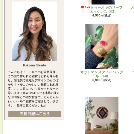
トゥーオヤのリーフ
ネックレス-003
6,500円(税込)
Kikumi Okado
オットマンスタイルバング
こんにちは！ トルコのお国柄同様、
ル 440
この国で作られる雑貨はどれも味があ
5,900円(税込)
り、個性的で素敵なデザインのものば
かり！トルコのかわいい雑貨に触れる
度、ここに住んでいて良かったなーと
思います！当WEBSITEでは地元の強力
な卸問屋との結び付きで、どんどんか
わいいトルコ雑貨をご紹介していきま
す。 是非ご覧くださいね☆