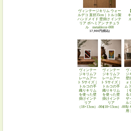
ヴィンテージキリム ウォー
ルデコ 直径35cm｜トルコ製
キ
ハンドメイド 壁掛け インテ
リア ボヘミアン ナチュラ
ル metaldecor-008
17,900円(税込)
ヴィンテー
ヴィンテー
ヴ
ジキリムフ
ジキリムフ
ジ
レームアー
レームアー
壁
ト Sサイズ｜
ト Sサイズ｜
ォ
トルコの手
トルコの手
ム 
織りキリム
織りキリム
｜
を使った壁
を使った壁
る
掛けインテ
掛けインテ
ザ
リア
リア
ル
（18×13cm）-004
（18×13cm）-005
り
用