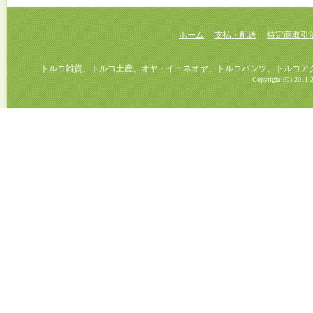
ホーム
支払・配送
特定商取引
トルコ雑貨、トルコ土産、オヤ・イーネオヤ、トルコパンツ、トルコアクセ
Copyright (C) 2011-