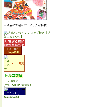
★当店の手編みパティックが掲載
トルコ雑貨
Shop-Bell
トルコ雑貨
トルコ雑貨
( WEB SHOP 探検隊 )
アクセサリー
Zakka Search