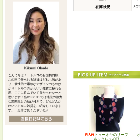
在庫状況
SO
Kikumi Okado
こんにちは！ トルコのお国柄同様、
この国で作られる雑貨はどれも味があ
り、個性的で素敵なデザインのものば
かり！トルコのかわいい雑貨に触れる
度、ここに住んでいて良かったなーと
思います！当WEBSITEでは地元の強力
な卸問屋との結び付きで、どんどんか
わいいトルコ雑貨をご紹介していきま
す。 是非ご覧くださいね☆
トゥーオヤのリーフ
ネックレス-003