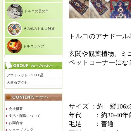
トルコの蚤の市
その他のトルコ雑貨
トルコのアナドール
トルコランプ
玄関や観葉植物、ミ
ペットコーナーにな
アウトレット・SALE品
天然石アクセ
サイズ ：約 縦10
会社概要
年代 ：約30-40年
支払・配送について
毛足 ：普通
お問合せ
ショップブログ