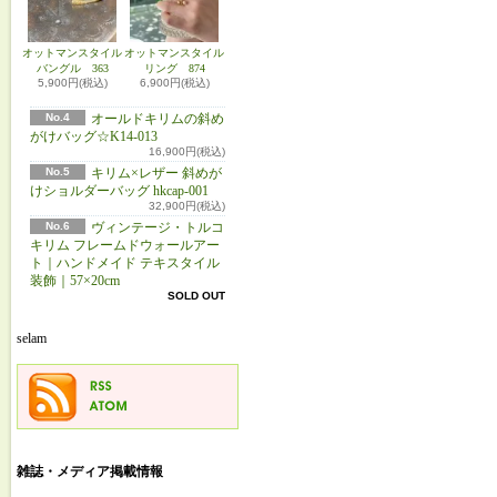
オットマンスタイル
オットマンスタイル
バングル 363
リング 874
5,900円(税込)
6,900円(税込)
No.4
オールドキリムの斜め
がけバッグ☆K14-013
16,900円(税込)
No.5
キリム×レザー 斜めが
けショルダーバッグ hkcap-001
32,900円(税込)
No.6
ヴィンテージ・トルコ
キリム フレームドウォールアー
ト｜ハンドメイド テキスタイル
装飾｜57×20cm
SOLD OUT
selam
雑誌・メディア掲載情報