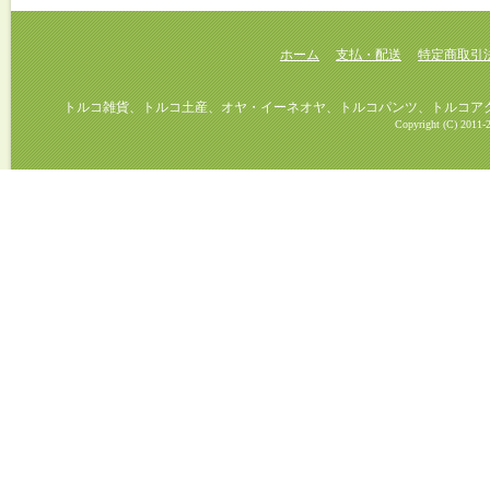
ホーム
支払・配送
特定商取引
トルコ雑貨、トルコ土産、オヤ・イーネオヤ、トルコパンツ、トルコアクセ
Copyright (C) 2011-