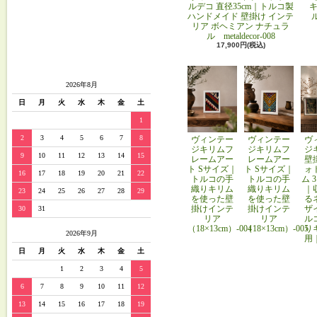
ルデコ 直径35cm｜トルコ製
キ
ハンドメイド 壁掛け インテ
リア ボヘミアン ナチュラ
ル metaldecor-008
17,900円(税込)
2026年8月
日
月
火
水
木
金
土
1
2
3
4
5
6
7
8
ヴィンテー
ヴィンテー
ヴ
ジキリムフ
ジキリムフ
ジ
9
10
11
12
13
14
15
レームアー
レームアー
壁
ト Sサイズ｜
ト Sサイズ｜
ォ
16
17
18
19
20
21
22
トルコの手
トルコの手
ム 
織りキリム
織りキリム
｜
23
24
25
26
27
28
29
を使った壁
を使った壁
る
掛けインテ
掛けインテ
ザ
30
31
リア
リア
ル
（18×13cm）-004
（18×13cm）-005
り
2026年9月
用
日
月
火
水
木
金
土
1
2
3
4
5
6
7
8
9
10
11
12
13
14
15
16
17
18
19