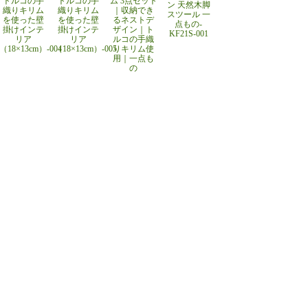
トルコの手
トルコの手
ム 3点セット
ン 天然木脚
織りキリム
織りキリム
｜収納でき
スツール 一
を使った壁
を使った壁
るネストデ
点もの-
掛けインテ
掛けインテ
ザイン｜ト
KF21S-001
リア
リア
ルコの手織
（18×13cm）-004
（18×13cm）-005
りキリム使
用｜一点も
の