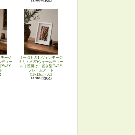
18,900円(税込)
ンテージ
【一点もの】ヴィンテージ
ルデコー
キリムの3Dウォールデコー
2WAY
ル｜壁掛け・置き型2WAY
ト
フレームアート
2
(18x13cm)-003
)
14,900円(税込)