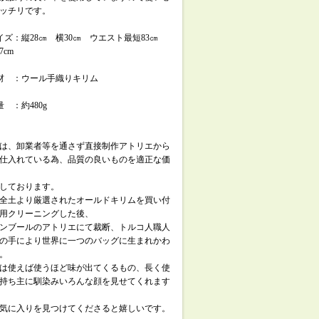
ッチリです。
イズ：縦28㎝ 横30㎝ ウエスト最短83㎝
7cm
材 ：ウール手織りキリム
量 ：約480g
は、卸業者等を通さず直接制作アトリエから
仕入れている為、品質の良いものを適正な価
しております。
全土より厳選されたオールドキリムを買い付
用クリーニングした後、
ンブールのアトリエにて裁断、トルコ人職人
の手により世界に一つのバッグに生まれかわ
。
は使えば使うほど味が出てくるもの、長く使
持ち主に馴染みいろんな顔を見せてくれます
気に入りを見つけてくださると嬉しいです。