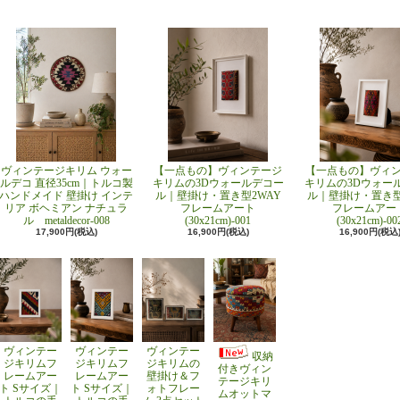
ヴィンテージキリム ウォー
【一点もの】ヴィンテージ
【一点もの】ヴィ
ルデコ 直径35cm｜トルコ製
キリムの3Dウォールデコー
キリムの3Dウォー
ハンドメイド 壁掛け インテ
ル｜壁掛け・置き型2WAY
ル｜壁掛け・置き型
リア ボヘミアン ナチュラ
フレームアート
フレームアー
ル metaldecor-008
(30x21cm)-001
(30x21cm)-00
17,900円(税込)
16,900円(税込)
16,900円(税込
ヴィンテー
ヴィンテー
ヴィンテー
収納
ジキリムフ
ジキリムフ
ジキリムの
付きヴィン
レームアー
レームアー
壁掛け＆フ
テージキリ
ト Sサイズ｜
ト Sサイズ｜
ォトフレー
ムオットマ