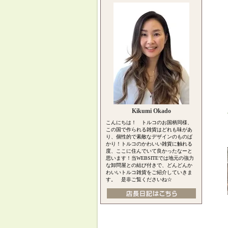
Kikumi Okado
こんにちは！ トルコのお国柄同様、
この国で作られる雑貨はどれも味があ
り、個性的で素敵なデザインのものば
かり！トルコのかわいい雑貨に触れる
度、ここに住んでいて良かったなーと
思います！当WEBSITEでは地元の強力
な卸問屋との結び付きで、どんどんか
わいいトルコ雑貨をご紹介していきま
す。 是非ご覧くださいね☆