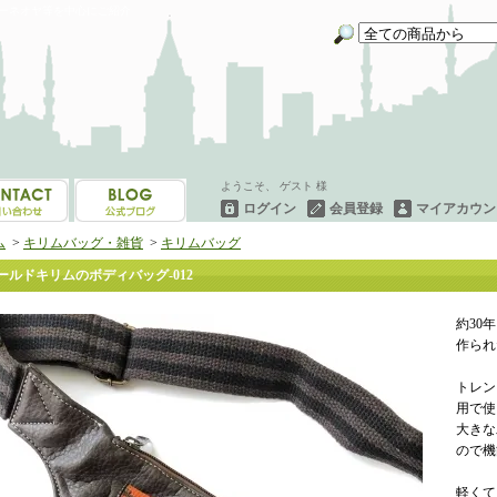
イーネオヤ等を中心にご紹介
ようこそ、 ゲスト 様
ログイン
会員登録
マイアカウン
ム
>
キリムバッグ・雑貨
>
キリムバッグ
ールドキリムのボディバッグ-012
約30
作られ
トレン
用で使
大きな
ので機
軽くて