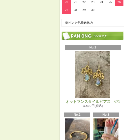
20
21
22
23
24
25
26
27
28
29
30
※ピンク色発送休み
No.1
オットマンスタイルピアス 671
4,500円(税込)
No.2
No.3