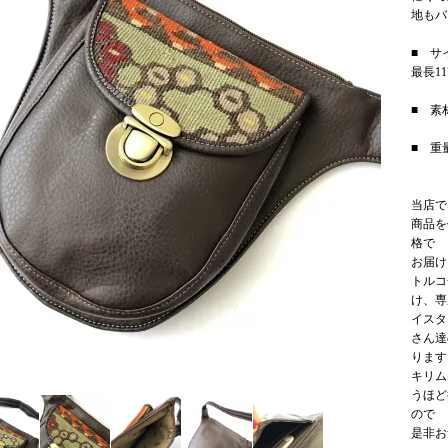
地もバ
■ サ
最長11
■ 素
■ 重
当店で
商品を
格で
お届け
トルコ
け、専
イスタ
さん達
ります
キリム
うほど
ので
是非お