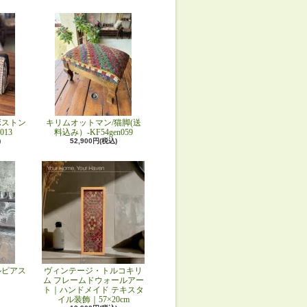
ボストン
キリムオットマン/猫脚(送
013
料込み）-KF54gen059
)
52,900円(税込)
ルピアス
ヴィンテージ・トルコキリ
ム フレームドウォールアー
ト｜ハンドメイド テキスタ
イル装飾｜57×20cm