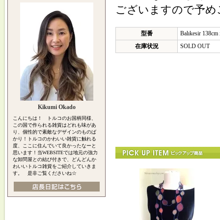
ございますので予め
型番
Balıkesir 138cm
在庫状況
SOLD OUT
Kikumi Okado
こんにちは！ トルコのお国柄同様、
この国で作られる雑貨はどれも味があ
り、個性的で素敵なデザインのものば
かり！トルコのかわいい雑貨に触れる
度、ここに住んでいて良かったなーと
思います！当WEBSITEでは地元の強力
な卸問屋との結び付きで、どんどんか
わいいトルコ雑貨をご紹介していきま
す。 是非ご覧くださいね☆