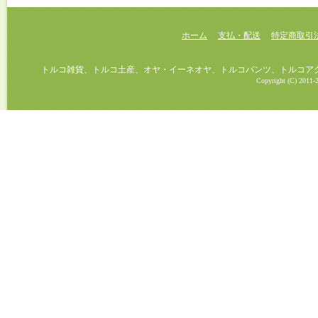
ホーム
支払・配送
特定商取引
トルコ雑貨、トルコ土産、オヤ・イーネオヤ、トルコパンツ、トルコアクセ
Copyright (C) 2011-