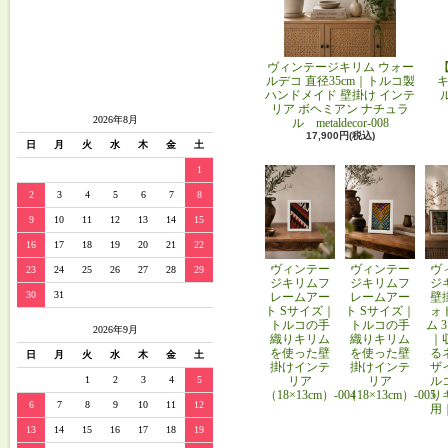
ヴィンテージキリム ウォー
ルデコ 直径35cm｜トルコ製
キ
ハンドメイド 壁掛け インテ
リア ボヘミアン ナチュラ
2026年8月
ル metaldecor-008
17,900円(税込)
日
月
火
水
木
金
土
1
2
3
4
5
6
7
8
9
10
11
12
13
14
15
16
17
18
19
20
21
22
ヴィンテー
ヴィンテー
ヴ
23
24
25
26
27
28
29
ジキリムフ
ジキリムフ
ジ
30
31
レームアー
レームアー
壁
ト Sサイズ｜
ト Sサイズ｜
ォ
トルコの手
トルコの手
ム 
2026年9月
織りキリム
織りキリム
｜
を使った壁
を使った壁
る
日
月
火
水
木
金
土
掛けインテ
掛けインテ
ザ
リア
リア
ル
1
2
3
4
5
（18×13cm）-004
（18×13cm）-005
り
6
7
8
9
10
11
12
用
13
14
15
16
17
18
19