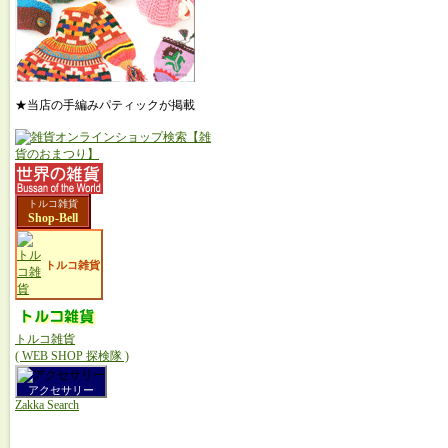
★当店の手編みパティックが掲載
トルコ雑貨
Shop-Bell
トルコ雑貨
トルコ雑貨
( WEB SHOP 探検隊 )
アクセサリー
Zakka Search