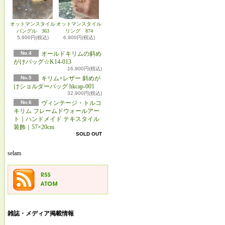
オットマンスタイル
オットマンスタイル
バングル 363
リング 874
5,900円(税込)
6,900円(税込)
No.4
オールドキリムの斜め
がけバッグ☆K14-013
16,900円(税込)
No.5
キリム×レザー 斜めが
けショルダーバッグ hkcap-001
32,900円(税込)
No.6
ヴィンテージ・トルコ
キリム フレームドウォールアー
ト｜ハンドメイド テキスタイル
装飾｜57×20cm
SOLD OUT
selam
雑誌・メディア掲載情報