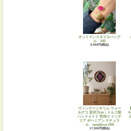
オットマンスタイルバング
ル 440
5,900円(税込)
ヴィンテージキリム ウォー
ルデコ 直径35cm｜トルコ製
キ
ハンドメイド 壁掛け インテ
リア ボヘミアン ナチュラ
ル metaldecor-008
17,900円(税込)