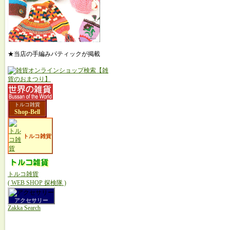
★当店の手編みパティックが掲載
トルコ雑貨
Shop-Bell
トルコ雑貨
トルコ雑貨
( WEB SHOP 探検隊 )
アクセサリー
Zakka Search