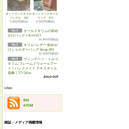
オットマンスタイル
オットマンスタイル
バングル 363
リング 874
5,900円(税込)
6,900円(税込)
No.4
オールドキリムの斜め
がけバッグ☆K14-013
16,900円(税込)
No.5
キリム×レザー 斜めが
けショルダーバッグ hkcap-001
32,900円(税込)
No.6
ヴィンテージ・トルコ
キリム フレームドウォールアー
ト｜ハンドメイド テキスタイル
装飾｜57×20cm
SOLD OUT
selam
雑誌・メディア掲載情報