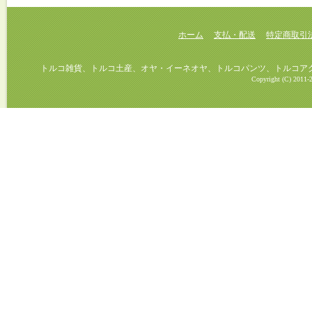
ホーム
支払・配送
特定商取引
トルコ雑貨、トルコ土産、オヤ・イーネオヤ、トルコパンツ、トルコアクセ
Copyright (C) 2011-