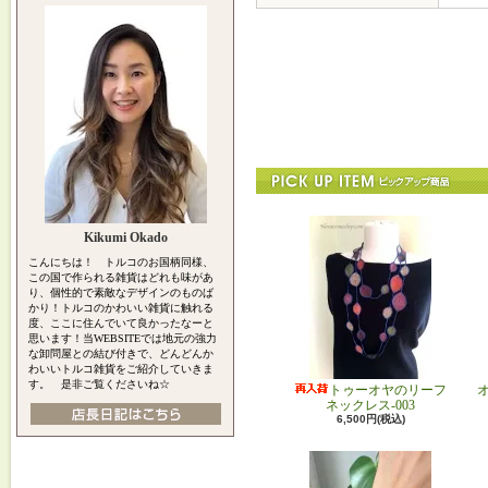
Kikumi Okado
こんにちは！ トルコのお国柄同様、
この国で作られる雑貨はどれも味があ
り、個性的で素敵なデザインのものば
かり！トルコのかわいい雑貨に触れる
度、ここに住んでいて良かったなーと
思います！当WEBSITEでは地元の強力
な卸問屋との結び付きで、どんどんか
わいいトルコ雑貨をご紹介していきま
す。 是非ご覧くださいね☆
トゥーオヤのリーフ
ネックレス-003
6,500円(税込)