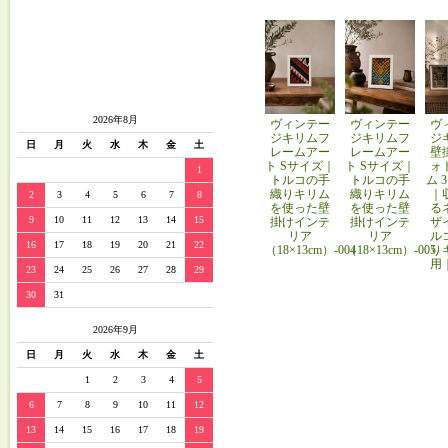
2026年8月
ヴィンテー
ヴィンテー
ヴ
ジキリムフ
ジキリムフ
ジ
日
月
火
水
木
金
土
レームアー
レームアー
壁
ト Sサイズ｜
ト Sサイズ｜
ォ
1
トルコの手
トルコの手
ム 
織りキリム
織りキリム
｜
2
3
4
5
6
7
8
を使った壁
を使った壁
る
9
10
11
12
13
14
15
掛けインテ
掛けインテ
ザ
リア
リア
ル
16
17
18
19
20
21
22
（18×13cm）-004
（18×13cm）-005
り
用
23
24
25
26
27
28
29
30
31
2026年9月
日
月
火
水
木
金
土
1
2
3
4
5
6
7
8
9
10
11
12
13
14
15
16
17
18
19