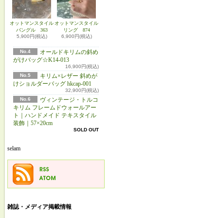
オットマンスタイル
オットマンスタイル
バングル 363
リング 874
5,900円(税込)
6,900円(税込)
No.4
オールドキリムの斜め
がけバッグ☆K14-013
16,900円(税込)
No.5
キリム×レザー 斜めが
けショルダーバッグ hkcap-001
32,900円(税込)
No.6
ヴィンテージ・トルコ
キリム フレームドウォールアー
ト｜ハンドメイド テキスタイル
装飾｜57×20cm
SOLD OUT
selam
雑誌・メディア掲載情報