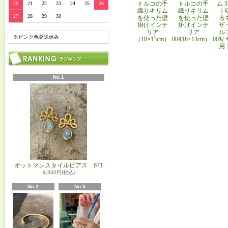
トルコの手
トルコの手
ム 
20
21
22
23
24
25
26
織りキリム
織りキリム
｜
27
28
29
30
を使った壁
を使った壁
る
掛けインテ
掛けインテ
ザ
リア
リア
ル
※ピンク色発送休み
（18×13cm）-004
（18×13cm）-005
り
用
No.1
オットマンスタイルピアス 671
4,500円(税込)
No.2
No.3