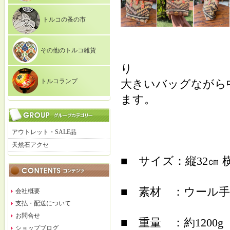
トルコの蚤の市
その他のトルコ雑貨
り
トルコランプ
大きいバッグながら
ます。
アウトレット・SALE品
天然石アクセ
■ サイズ：縦32㎝ 横
■ 素材 ：ウール
会社概要
支払・配送について
お問合せ
■ 重量 ：約1200g
ショップブログ