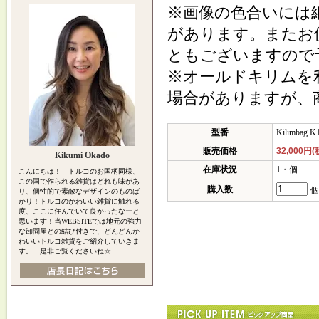
※画像の色合いには
があります。またお
ともございますので
※オールドキリムを
場合がありますが、
型番
Kilimbag K
販売価格
32,000円(
Kikumi Okado
在庫状況
1・個
こんにちは！ トルコのお国柄同様、
この国で作られる雑貨はどれも味があ
購入数
個
り、個性的で素敵なデザインのものば
かり！トルコのかわいい雑貨に触れる
度、ここに住んでいて良かったなーと
思います！当WEBSITEでは地元の強力
な卸問屋との結び付きで、どんどんか
わいいトルコ雑貨をご紹介していきま
す。 是非ご覧くださいね☆