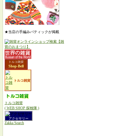
★当店の手編みパティックが掲載
トルコ雑貨
Shop-Bell
トルコ雑貨
トルコ雑貨
( WEB SHOP 探検隊 )
アクセサリー
Zakka Search