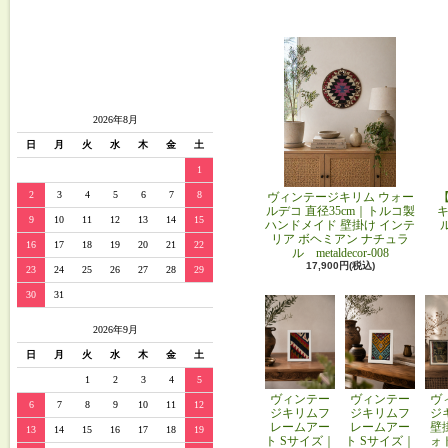
2026年8月
日
月
火
水
木
金
土
1
2
3
4
5
6
7
8
ヴィンテージキリム ウォー
ルデコ 直径35cm｜トルコ製
キ
9
10
11
12
13
14
15
ハンドメイド 壁掛け インテ
リア ボヘミアン ナチュラ
16
17
18
19
20
21
22
ル metaldecor-008
17,900円(税込)
23
24
25
26
27
28
29
30
31
2026年9月
日
月
火
水
木
金
土
1
2
3
4
5
ヴィンテー
ヴィンテー
ヴ
6
7
8
9
10
11
12
ジキリムフ
ジキリムフ
ジ
レームアー
レームアー
壁
13
14
15
16
17
18
19
ト Sサイズ｜
ト Sサイズ｜
ォ