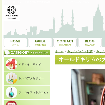
トルコ雑貨・トルコ土産専門店 NOVAROMA オヤ・イーネオヤ等を中心にご紹介
ホーム
>
キリムバッグ・雑貨
>
キリム
オールドキリムの大き
オヤ・イーネオヤ
トルコアクセサリー
ターコイズ（トルコ石）