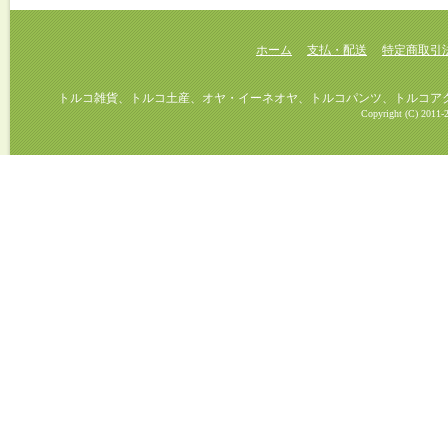
ホーム
支払・配送
特定商取引
トルコ雑貨、トルコ土産、オヤ・イーネオヤ、トルコパンツ、トルコアクセ
Copyright (C) 2011-