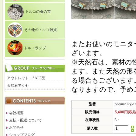
トルコの蚤の市
その他のトルコ雑貨
またお使いのモニタ
トルコランプ
ざいます。
※天然石は、素材の
ます。また天然の形
アウトレット・SALE品
る場合もございます
天然石アクセ
なりますので、予め
型番
ottoman style 
販売価格
5,400円(税込
会社概要
在庫状況
3・
支払・配送について
お問合せ
購入数
ショップブログ