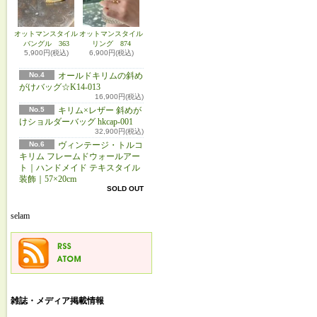
オットマンスタイル
オットマンスタイル
バングル 363
リング 874
5,900円(税込)
6,900円(税込)
No.4
オールドキリムの斜め
がけバッグ☆K14-013
16,900円(税込)
No.5
キリム×レザー 斜めが
けショルダーバッグ hkcap-001
32,900円(税込)
No.6
ヴィンテージ・トルコ
キリム フレームドウォールアー
ト｜ハンドメイド テキスタイル
装飾｜57×20cm
SOLD OUT
selam
雑誌・メディア掲載情報