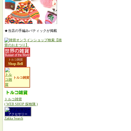
★当店の手編みパティックが掲載
トルコ雑貨
Shop-Bell
トルコ雑貨
トルコ雑貨
( WEB SHOP 探検隊 )
アクセサリー
Zakka Search