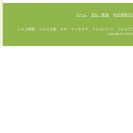
ホーム
支払・配送
特定商取引
トルコ雑貨、トルコ土産、オヤ・イーネオヤ、トルコパンツ、トルコアクセ
Copyright (C) 2011-