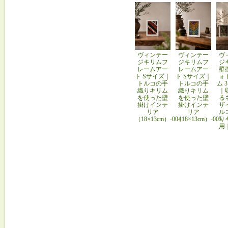
ヴィンテー
ヴィンテー
ヴ
ジキリムフ
ジキリムフ
ジ
レームアー
レームアー
壁
ト Sサイズ｜
ト Sサイズ｜
ォ
トルコの手
トルコの手
ム 
織りキリム
織りキリム
｜
を使った壁
を使った壁
る
掛けインテ
掛けインテ
ザ
リア
リア
ル
（18×13cm）-004
（18×13cm）-005
り
用