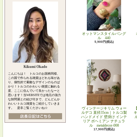
オットマンスタイルバング
ル 440
5,900円(税込)
Kikumi Okado
こんにちは！ トルコのお国柄同様、
この国で作られる雑貨はどれも味があ
り、個性的で素敵なデザインのものば
かり！トルコのかわいい雑貨に触れる
度、ここに住んでいて良かったなーと
思います！当WEBSITEでは地元の強力
な卸問屋との結び付きで、どんどんか
わいいトルコ雑貨をご紹介していきま
す。 是非ご覧くださいね☆
ヴィンテージキリム ウォー
ルデコ 直径35cm｜トルコ製
キ
ハンドメイド 壁掛け インテ
リア ボヘミアン ナチュラ
ル metaldecor-008
17,900円(税込)