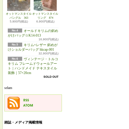
オットマンスタイル
オットマンスタイル
バングル 363
リング 874
5,900円(税込)
6,900円(税込)
No.4
オールドキリムの斜め
がけバッグ☆K14-013
16,900円(税込)
No.5
キリム×レザー 斜めが
けショルダーバッグ hkcap-001
32,900円(税込)
No.6
ヴィンテージ・トルコ
キリム フレームドウォールアー
ト｜ハンドメイド テキスタイル
装飾｜57×20cm
SOLD OUT
selam
雑誌・メディア掲載情報