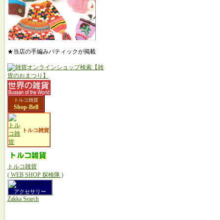
★当店の手編みパティックが掲載
トルコ雑貨
Shop-Bell
トルコ雑貨
トルコ雑貨
( WEB SHOP 探検隊 )
アクセサリー
Zakka Search