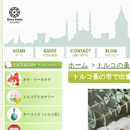
トルコ雑貨・トルコ土産専門店 NOVAROMA オヤ・イーネオヤ等を中心にご紹介
ホーム
>
トルコの蚤
トルコ蚤の市で出逢
オヤ・イーネオヤ
トルコアクセサリー
ターコイズ（トルコ石）