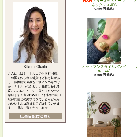
トゥーオヤのリーフ
ネックレス-003
6,500円(税込)
Kikumi Okado
オットマンスタイルバング
ル 440
こんにちは！ トルコのお国柄同様、
5,900円(税込)
この国で作られる雑貨はどれも味があ
り、個性的で素敵なデザインのものば
かり！トルコのかわいい雑貨に触れる
度、ここに住んでいて良かったなーと
思います！当WEBSITEでは地元の強力
な卸問屋との結び付きで、どんどんか
わいいトルコ雑貨をご紹介していきま
す。 是非ご覧くださいね☆