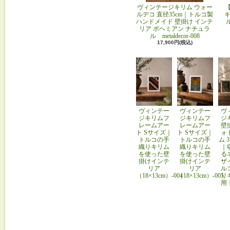
ヴィンテージキリム ウォー
ルデコ 直径35cm｜トルコ製
キ
ハンドメイド 壁掛け インテ
リア ボヘミアン ナチュラ
ル metaldecor-008
17,900円(税込)
ヴィンテー
ヴィンテー
ヴ
ジキリムフ
ジキリムフ
ジ
レームアー
レームアー
壁
ト Sサイズ｜
ト Sサイズ｜
ォ
トルコの手
トルコの手
ム 
織りキリム
織りキリム
｜
を使った壁
を使った壁
る
掛けインテ
掛けインテ
ザ
リア
リア
ル
（18×13cm）-004
（18×13cm）-005
り
用