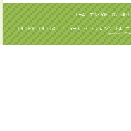
ホーム
支払・配送
特定商取引
トルコ雑貨、トルコ土産、オヤ・イーネオヤ、トルコパンツ、トルコアクセ
Copyright (C) 2011-