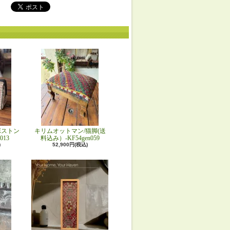
ボストン
キリムオットマン/猫脚(送
013
料込み）-KF54gen059
)
52,900円(税込)