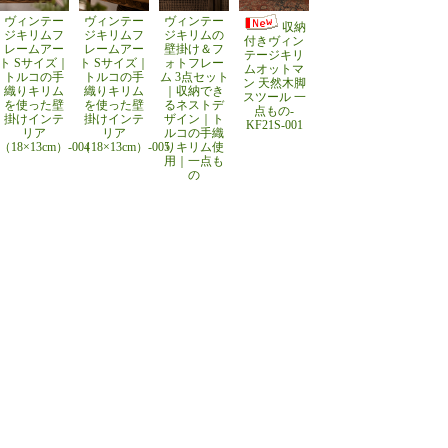
ヴィンテー
ヴィンテー
ヴィンテー
収納
ジキリムフ
ジキリムフ
ジキリムの
付きヴィン
レームアー
レームアー
壁掛け＆フ
テージキリ
ト Sサイズ｜
ト Sサイズ｜
ォトフレー
ムオットマ
トルコの手
トルコの手
ム 3点セット
ン 天然木脚
織りキリム
織りキリム
｜収納でき
スツール 一
を使った壁
を使った壁
るネストデ
点もの-
掛けインテ
掛けインテ
ザイン｜ト
KF21S-001
リア
リア
ルコの手織
（18×13cm）-004
（18×13cm）-005
りキリム使
用｜一点も
の