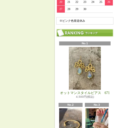
20
21
22
23
24
25
26
27
28
29
30
※ピンク色発送休み
No.1
オットマンスタイルピアス 671
4,500円(税込)
No.2
No.3