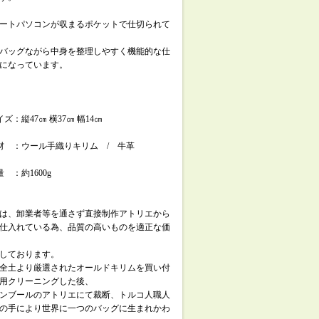
ートパソコンが収まるポケットで仕切られて
バッグながら中身を整理しやすく機能的な仕
になっています。
ズ：縦47㎝ 横37㎝ 幅14㎝
材 ：ウール手織りキリム / 牛革
 ：約1600g
は、卸業者等を通さず直接制作アトリエから
仕入れている為、品質の高いものを適正な価
しております。
全土より厳選されたオールドキリムを買い付
用クリーニングした後、
ンブールのアトリエにて裁断、トルコ人職人
の手により世界に一つのバッグに生まれかわ