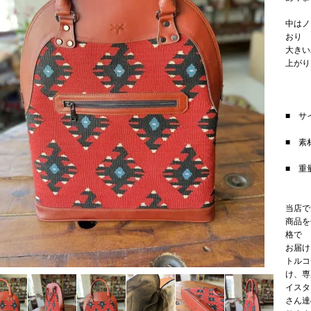
中はノ
おり
大きい
上がり
■ サイ
■ 素
■ 重量
当店で
商品を
格で
お届け
トルコ
け、専
イスタ
さん達