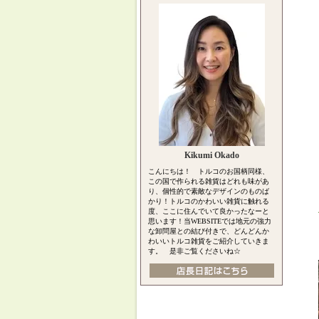
Kikumi Okado
こんにちは！ トルコのお国柄同様、
この国で作られる雑貨はどれも味があ
り、個性的で素敵なデザインのものば
かり！トルコのかわいい雑貨に触れる
度、ここに住んでいて良かったなーと
思います！当WEBSITEでは地元の強力
な卸問屋との結び付きで、どんどんか
わいいトルコ雑貨をご紹介していきま
す。 是非ご覧くださいね☆