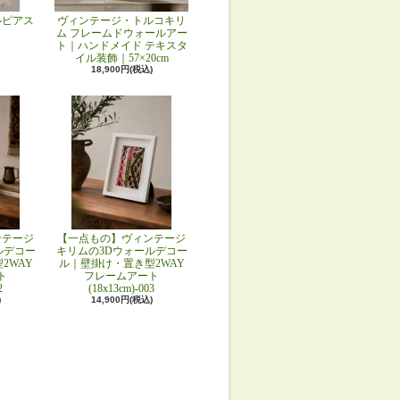
ルピアス
ヴィンテージ・トルコキリ
ム フレームドウォールアー
ト｜ハンドメイド テキスタ
イル装飾｜57×20cm
18,900円(税込)
ンテージ
【一点もの】ヴィンテージ
ルデコー
キリムの3Dウォールデコー
2WAY
ル｜壁掛け・置き型2WAY
ト
フレームアート
2
(18x13cm)-003
)
14,900円(税込)