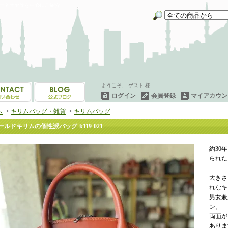
イーネオヤ等を中心にご紹介
ようこそ、 ゲスト 様
ログイン
会員登録
マイアカウン
ム
>
キリムバッグ・雑貨
>
キリムバッグ
ールドキリムの個性派バッグ-k119-021
約30
られた
大きさ
れなキ
男女兼
ン。
両面が
ありま