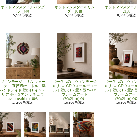
オットマンスタイルバング
オットマンスタイルリン
オットマンスタイ
ル 440
グ 1018
2188
5,900円(税込)
5,900円(税込)
8,500円(税込)
ヴィンテージキリム ウォー
【一点もの】ヴィンテージ
【一点もの】ヴィ
ルデコ 直径35cm｜トルコ製
キリムの3Dウォールデコー
キリムの3Dウォー
ハンドメイド 壁掛け インテ
ル｜壁掛け・置き型2WAY
ル｜壁掛け・置き型
リア ボヘミアン ナチュラ
フレームアート
フレームアー
ル metaldecor-008
(30x21cm)-001
(30x21cm)-00
17,900円(税込)
16,900円(税込)
16,900円(税込