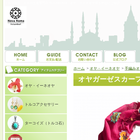
トルコ雑貨・トルコ土産専門店 NOVAROMA オヤ・イーネオヤ等を中心にご紹介
ホーム
>
オヤ・イーネオヤ
>
手編みオ
オヤガーゼスカーフ
オヤ・イーネオヤ
トルコアクセサリー
ターコイズ（トルコ石）