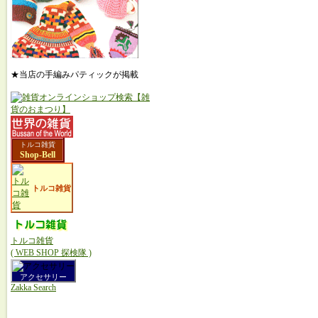
★当店の手編みパティックが掲載
トルコ雑貨
Shop-Bell
トルコ雑貨
トルコ雑貨
( WEB SHOP 探検隊 )
アクセサリー
Zakka Search