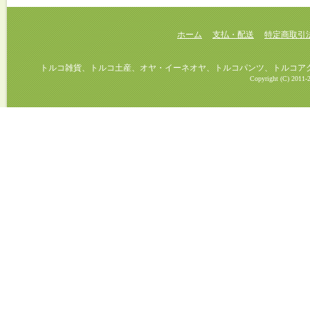
ホーム
支払・配送
特定商取引
トルコ雑貨、トルコ土産、オヤ・イーネオヤ、トルコパンツ、トルコアクセ
Copyright (C) 2011-