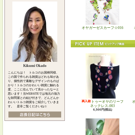
オヤガーゼスカーフ☆016
Kikumi Okado
こんにちは！ トルコのお国柄同様、
この国で作られる雑貨はどれも味があ
り、個性的で素敵なデザインのものば
かり！トルコのかわいい雑貨に触れる
度、ここに住んでいて良かったなーと
思います！当WEBSITEでは地元の強力
な卸問屋との結び付きで、どんどんか
トゥーオヤのリーフ
わいいトルコ雑貨をご紹介していきま
ネックレス-003
す。 是非ご覧くださいね☆
6,500円(税込)