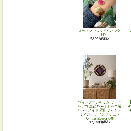
オットマンスタイルバング
ル 440
5,900円(税込)
ヴィンテージキリム ウォー
ルデコ 直径35cm｜トルコ製
キ
ハンドメイド 壁掛け インテ
リア ボヘミアン ナチュラ
ル metaldecor-008
17,900円(税込)