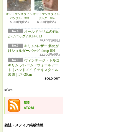
オットマンスタイル
オットマンスタイル
バングル 363
リング 874
5,900円(税込)
6,900円(税込)
No.4
オールドキリムの斜め
がけバッグ☆K14-013
16,900円(税込)
No.5
キリム×レザー 斜めが
けショルダーバッグ hkcap-001
32,900円(税込)
No.6
ヴィンテージ・トルコ
キリム フレームドウォールアー
ト｜ハンドメイド テキスタイル
装飾｜57×20cm
SOLD OUT
selam
雑誌・メディア掲載情報