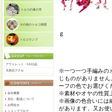
トルコの蚤の市
その他のトルコ雑貨
ｇ
トルコランプ
アウトレット・SALE品
※一つ一つ手編みの
天然石アクセ
じものがありません
ーフの色でお選びく
※素材やオヤの性質
会社概要
支払・配送について
※画像の色合いには
お問合せ
があります。又お使
ショップブログ