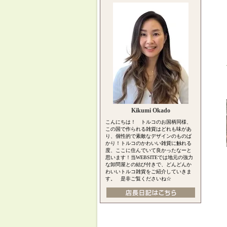
Kikumi Okado
こんにちは！ トルコのお国柄同様、
この国で作られる雑貨はどれも味があ
り、個性的で素敵なデザインのものば
かり！トルコのかわいい雑貨に触れる
度、ここに住んでいて良かったなーと
思います！当WEBSITEでは地元の強力
な卸問屋との結び付きで、どんどんか
わいいトルコ雑貨をご紹介していきま
す。 是非ご覧くださいね☆