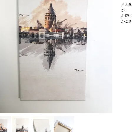
※画像
が、
お使い
がござ