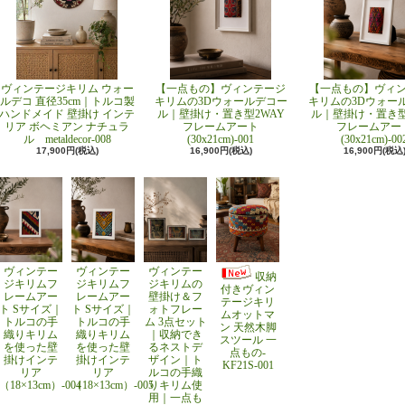
ヴィンテージキリム ウォー
【一点もの】ヴィンテージ
【一点もの】ヴィ
ルデコ 直径35cm｜トルコ製
キリムの3Dウォールデコー
キリムの3Dウォー
ハンドメイド 壁掛け インテ
ル｜壁掛け・置き型2WAY
ル｜壁掛け・置き型
リア ボヘミアン ナチュラ
フレームアート
フレームアー
ル metaldecor-008
(30x21cm)-001
(30x21cm)-00
17,900円(税込)
16,900円(税込)
16,900円(税込
ヴィンテー
ヴィンテー
ヴィンテー
収納
ジキリムフ
ジキリムフ
ジキリムの
付きヴィン
レームアー
レームアー
壁掛け＆フ
テージキリ
ト Sサイズ｜
ト Sサイズ｜
ォトフレー
ムオットマ
トルコの手
トルコの手
ム 3点セット
ン 天然木脚
織りキリム
織りキリム
｜収納でき
スツール 一
を使った壁
を使った壁
るネストデ
点もの-
掛けインテ
掛けインテ
ザイン｜ト
KF21S-001
リア
リア
ルコの手織
（18×13cm）-004
（18×13cm）-005
りキリム使
用｜一点も