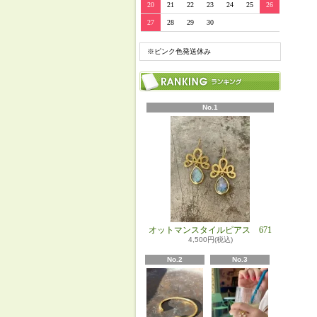
20
21
22
23
24
25
26
27
28
29
30
※ピンク色発送休み
No.1
オットマンスタイルピアス 671
4,500円(税込)
No.2
No.3