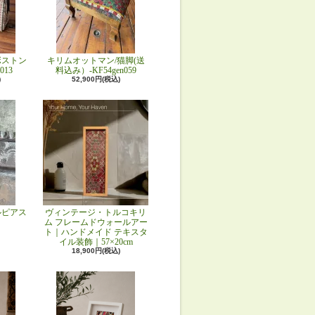
ボストン
キリムオットマン/猫脚(送
013
料込み）-KF54gen059
)
52,900円(税込)
ルピアス
ヴィンテージ・トルコキリ
ム フレームドウォールアー
ト｜ハンドメイド テキスタ
イル装飾｜57×20cm
18,900円(税込)