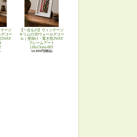
ンテージ
【一点もの】ヴィンテージ
ルデコー
キリムの3Dウォールデコー
2WAY
ル｜壁掛け・置き型2WAY
ト
フレームアート
2
(18x13cm)-003
)
14,900円(税込)