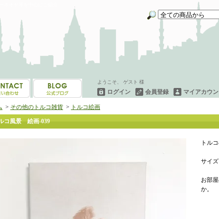
イーネオヤ等を中心にご紹介
ようこそ、 ゲスト 様
ログイン
会員登録
マイアカウン
ム
>
その他のトルコ雑貨
>
トルコ絵画
ルコ風景 絵画-039
トルコ
サイズ 
お部屋
か。