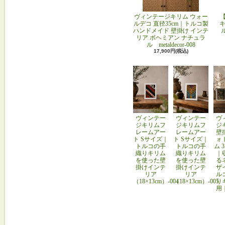
ヴィンテージキリム ウォー
ルデコ 直径35cm｜トルコ製
キ
ハンドメイド 壁掛け インテ
リア ボヘミアン ナチュラ
ル metaldecor-008
17,900円(税込)
ヴィンテー
ヴィンテー
ヴ
ジキリムフ
ジキリムフ
ジ
レームアー
レームアー
壁
ト Sサイズ｜
ト Sサイズ｜
ォ
トルコの手
トルコの手
ム 
織りキリム
織りキリム
｜
を使った壁
を使った壁
る
掛けインテ
掛けインテ
ザ
リア
リア
ル
（18×13cm）-004
（18×13cm）-005
り
用