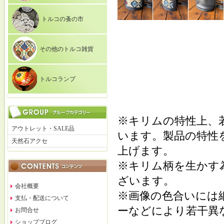
トルコの蚤の市
その他のトルコ雑貨
トルコランプ
※キリムの特性上、
アウトレット・SALE品
います。製品の特性
天然石アクセ
上げます。
※キリム柄を生かす
ざいます。
会社概要
※画像の色合いには
支払・配送について
ーなどにより若干異
お問合せ
ショップブログ