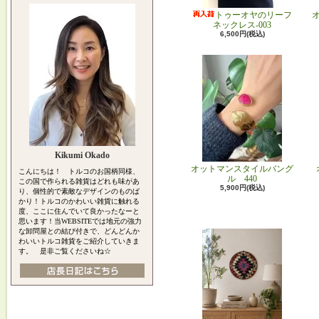
トゥーオヤのリーフ
ネックレス-003
6,500円(税込)
Kikumi Okado
オットマンスタイルバング
こんにちは！ トルコのお国柄同様、
ル 440
この国で作られる雑貨はどれも味があ
5,900円(税込)
り、個性的で素敵なデザインのものば
かり！トルコのかわいい雑貨に触れる
度、ここに住んでいて良かったなーと
思います！当WEBSITEでは地元の強力
な卸問屋との結び付きで、どんどんか
わいいトルコ雑貨をご紹介していきま
す。 是非ご覧くださいね☆