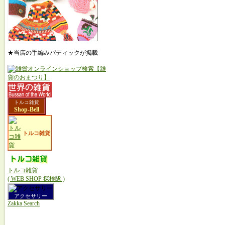
★当店の手編みパティックが掲載
トルコ雑貨
Shop-Bell
トルコ雑貨
トルコ雑貨
( WEB SHOP 探検隊 )
アクセサリー
Zakka Search