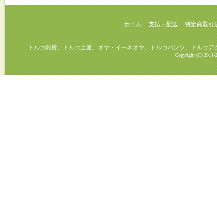
ホーム
支払・配送
特定商取引
トルコ雑貨、トルコ土産、オヤ・イーネオヤ、トルコパンツ、トルコアクセ
Copyright (C) 2011-