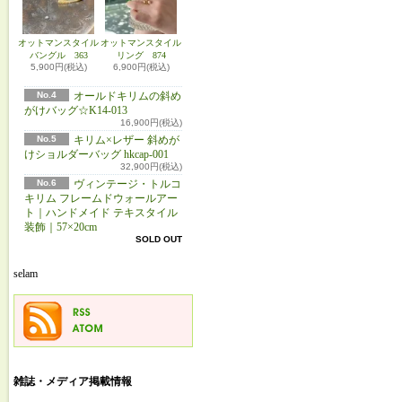
オットマンスタイル
オットマンスタイル
バングル 363
リング 874
5,900円(税込)
6,900円(税込)
No.4
オールドキリムの斜め
がけバッグ☆K14-013
16,900円(税込)
No.5
キリム×レザー 斜めが
けショルダーバッグ hkcap-001
32,900円(税込)
No.6
ヴィンテージ・トルコ
キリム フレームドウォールアー
ト｜ハンドメイド テキスタイル
装飾｜57×20cm
SOLD OUT
selam
雑誌・メディア掲載情報