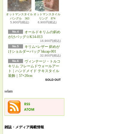
オットマンスタイル
オットマンスタイル
バングル 363
リング 874
5,900円(税込)
6,900円(税込)
No.4
オールドキリムの斜め
がけバッグ☆K14-013
16,900円(税込)
No.5
キリム×レザー 斜めが
けショルダーバッグ hkcap-001
32,900円(税込)
No.6
ヴィンテージ・トルコ
キリム フレームドウォールアー
ト｜ハンドメイド テキスタイル
装飾｜57×20cm
SOLD OUT
selam
雑誌・メディア掲載情報