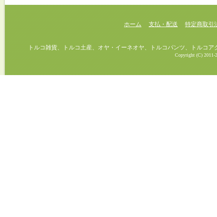
ホーム
支払・配送
特定商取引
トルコ雑貨、トルコ土産、オヤ・イーネオヤ、トルコパンツ、トルコアクセ
Copyright (C) 2011-