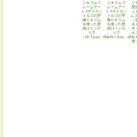
ジキリムフ
ジキリムフ
ジ
レームアー
レームアー
壁
ト Sサイズ｜
ト Sサイズ｜
ォ
トルコの手
トルコの手
ム 
織りキリム
織りキリム
｜
を使った壁
を使った壁
る
掛けインテ
掛けインテ
ザ
リア
リア
ル
（18×13cm）-004
（18×13cm）-005
り
用