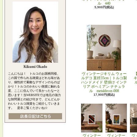
ル 440
5,900円(税込)
Kikumi Okado
ヴィンテージキリム ウォー
こんにちは！ トルコのお国柄同様、
ルデコ 直径35cm｜トルコ製
キ
この国で作られる雑貨はどれも味があ
ハンドメイド 壁掛け インテ
り、個性的で素敵なデザインのものば
リア ボヘミアン ナチュラ
かり！トルコのかわいい雑貨に触れる
ル metaldecor-008
度、ここに住んでいて良かったなーと
17,900円(税込)
思います！当WEBSITEでは地元の強力
な卸問屋との結び付きで、どんどんか
わいいトルコ雑貨をご紹介していきま
す。 是非ご覧くださいね☆
ヴィンテー
ヴィンテー
ヴ