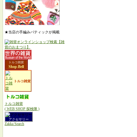
★当店の手編みパティックが掲載
トルコ雑貨
Shop-Bell
トルコ雑貨
トルコ雑貨
( WEB SHOP 探検隊 )
アクセサリー
Zakka Search