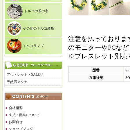
トルコの蚤の市
その他のトルコ雑貨
注意を払っておりま
トルコランプ
のモニターやPCな
※ブレスレット別売
型番
tsi
アウトレット・SALE品
在庫状況
SO
天然石アクセ
会社概要
支払・配送について
お問合せ
ショップブログ