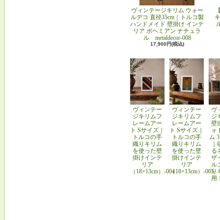
ヴィンテージキリム ウォー
ルデコ 直径35cm｜トルコ製
キ
ハンドメイド 壁掛け インテ
リア ボヘミアン ナチュラ
ル metaldecor-008
17,900円(税込)
ヴィンテー
ヴィンテー
ヴ
ジキリムフ
ジキリムフ
ジ
レームアー
レームアー
壁
ト Sサイズ｜
ト Sサイズ｜
ォ
トルコの手
トルコの手
ム 
織りキリム
織りキリム
｜
を使った壁
を使った壁
る
掛けインテ
掛けインテ
ザ
リア
リア
ル
（18×13cm）-004
（18×13cm）-005
り
用