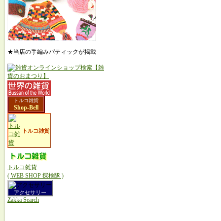
★当店の手編みパティックが掲載
トルコ雑貨
Shop-Bell
トルコ雑貨
トルコ雑貨
( WEB SHOP 探検隊 )
アクセサリー
Zakka Search