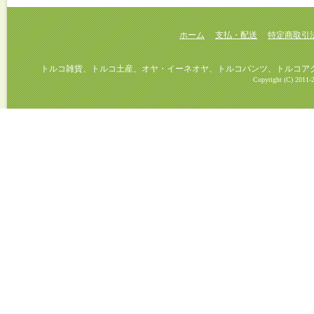
ホーム
支払・配送
特定商取引
トルコ雑貨、トルコ土産、オヤ・イーネオヤ、トルコパンツ、トルコアクセ
Copyright (C) 2011-