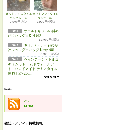
オットマンスタイル
オットマンスタイル
バングル 363
リング 874
5,900円(税込)
6,900円(税込)
No.4
オールドキリムの斜め
がけバッグ☆K14-013
16,900円(税込)
No.5
キリム×レザー 斜めが
けショルダーバッグ hkcap-001
32,900円(税込)
No.6
ヴィンテージ・トルコ
キリム フレームドウォールアー
ト｜ハンドメイド テキスタイル
装飾｜57×20cm
SOLD OUT
selam
雑誌・メディア掲載情報