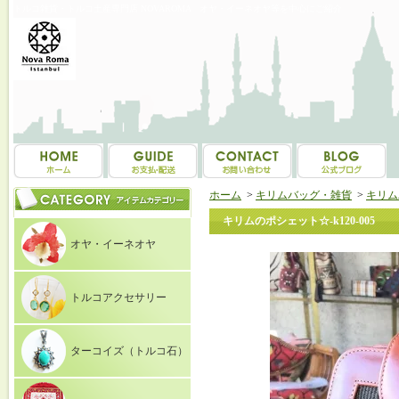
トルコ雑貨・トルコ土産専門店 NOVAROMA オヤ・イーネオヤ等を中心にご紹介
ホーム
>
キリムバッグ・雑貨
>
キリム
キリムのポシェット☆-k120-005
オヤ・イーネオヤ
トルコアクセサリー
ターコイズ（トルコ石）