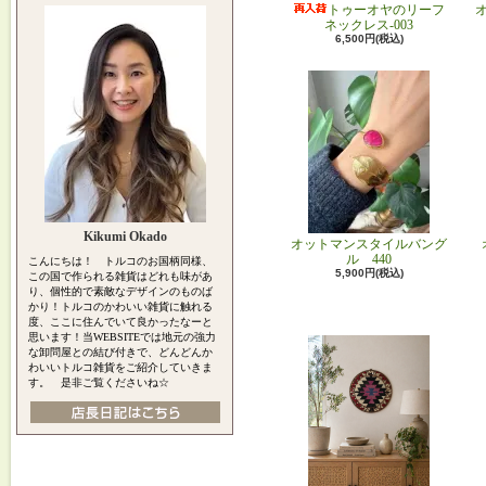
トゥーオヤのリーフ
ネックレス-003
6,500円(税込)
Kikumi Okado
オットマンスタイルバング
ル 440
こんにちは！ トルコのお国柄同様、
5,900円(税込)
この国で作られる雑貨はどれも味があ
り、個性的で素敵なデザインのものば
かり！トルコのかわいい雑貨に触れる
度、ここに住んでいて良かったなーと
思います！当WEBSITEでは地元の強力
な卸問屋との結び付きで、どんどんか
わいいトルコ雑貨をご紹介していきま
す。 是非ご覧くださいね☆