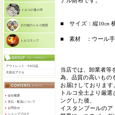
ナル財布です。
トルコの蚤の市
■ サイズ：縦10㎝ 横
その他のトルコ雑貨
■ 素材 ：ウール
トルコランプ
アウトレット・SALE品
当店では、卸業者等
天然石アクセ
為、品質の高いもの
お届けしております
トルコ全土より厳選
会社概要
ングした後、
支払・配送について
イスタンブールのア
お問合せ
ショップブログ