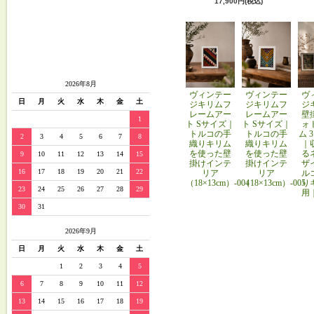
17,900円(税込)
2026年8月
ヴィンテー
ヴィンテー
ヴ
日
月
火
水
木
金
土
ジキリムフ
ジキリムフ
ジ
レームアー
レームアー
壁
1
ト Sサイズ｜
ト Sサイズ｜
ォ
トルコの手
トルコの手
ム 
2
3
4
5
6
7
8
織りキリム
織りキリム
｜
を使った壁
を使った壁
る
9
10
11
12
13
14
15
掛けインテ
掛けインテ
ザ
16
17
18
19
20
21
22
リア
リア
ル
（18×13cm）-004
（18×13cm）-005
り
23
24
25
26
27
28
29
用
30
31
2026年9月
日
月
火
水
木
金
土
1
2
3
4
5
6
7
8
9
10
11
12
13
14
15
16
17
18
19