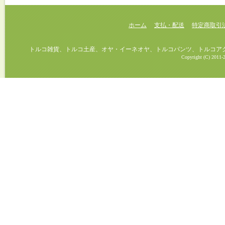
ホーム
支払・配送
特定商取引
トルコ雑貨、トルコ土産、オヤ・イーネオヤ、トルコパンツ、トルコアクセ
Copyright (C) 2011-