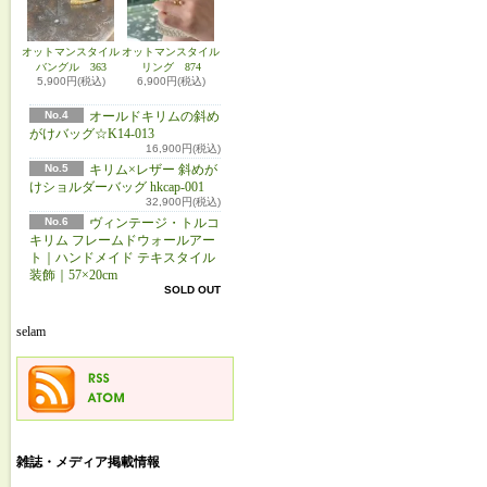
オットマンスタイル
オットマンスタイル
バングル 363
リング 874
5,900円(税込)
6,900円(税込)
No.4
オールドキリムの斜め
がけバッグ☆K14-013
16,900円(税込)
No.5
キリム×レザー 斜めが
けショルダーバッグ hkcap-001
32,900円(税込)
No.6
ヴィンテージ・トルコ
キリム フレームドウォールアー
ト｜ハンドメイド テキスタイル
装飾｜57×20cm
SOLD OUT
selam
雑誌・メディア掲載情報