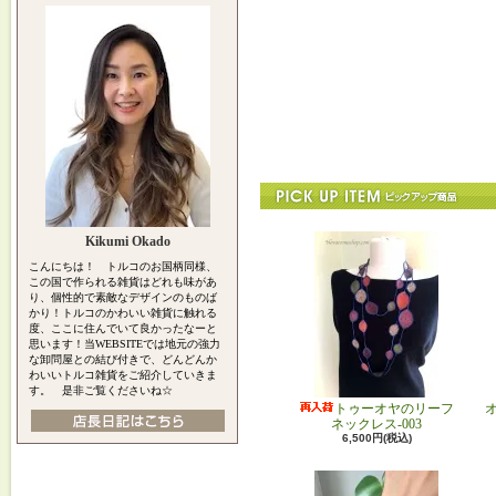
Kikumi Okado
こんにちは！ トルコのお国柄同様、
この国で作られる雑貨はどれも味があ
り、個性的で素敵なデザインのものば
かり！トルコのかわいい雑貨に触れる
度、ここに住んでいて良かったなーと
思います！当WEBSITEでは地元の強力
な卸問屋との結び付きで、どんどんか
わいいトルコ雑貨をご紹介していきま
す。 是非ご覧くださいね☆
トゥーオヤのリーフ
ネックレス-003
6,500円(税込)