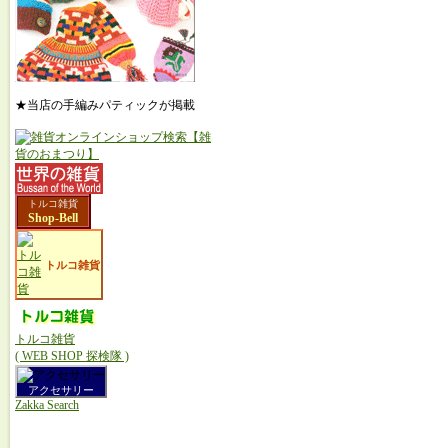
★当店の手編みパティックが掲載
トルコ雑貨
Shop-Bell
トルコ雑貨
トルコ雑貨
( WEB SHOP 探検隊 )
アクセサリー
Zakka Search