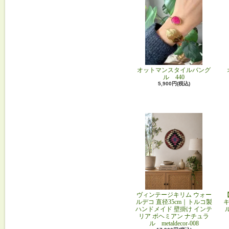
オットマンスタイルバング
ル 440
5,900円(税込)
ヴィンテージキリム ウォー
ルデコ 直径35cm｜トルコ製
キ
ハンドメイド 壁掛け インテ
リア ボヘミアン ナチュラ
ル metaldecor-008