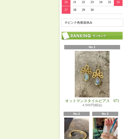
20
21
22
23
24
25
26
27
28
29
30
※ピンク色発送休み
No.1
オットマンスタイルピアス 671
4,500円(税込)
No.2
No.3