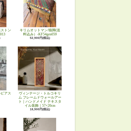
ボストン
キリムオットマン/猫脚(送
013
料込み）-KF54gen059
)
52,900円(税込)
ルピアス
ヴィンテージ・トルコキリ
ム フレームドウォールアー
ト｜ハンドメイド テキスタ
イル装飾｜57×20cm
18,900円(税込)