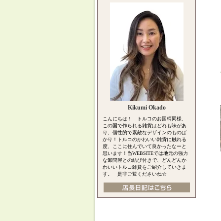
Kikumi Okado
こんにちは！ トルコのお国柄同様、
この国で作られる雑貨はどれも味があ
り、個性的で素敵なデザインのものば
かり！トルコのかわいい雑貨に触れる
度、ここに住んでいて良かったなーと
思います！当WEBSITEでは地元の強力
な卸問屋との結び付きで、どんどんか
わいいトルコ雑貨をご紹介していきま
す。 是非ご覧くださいね☆