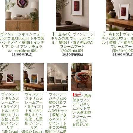
ヴィンテージキリム ウォー
【一点もの】ヴィンテージ
【一点もの】ヴィ
ルデコ 直径35cm｜トルコ製
キリムの3Dウォールデコー
キリムの3Dウォー
ハンドメイド 壁掛け インテ
ル｜壁掛け・置き型2WAY
ル｜壁掛け・置き型
リア ボヘミアン ナチュラ
フレームアート
フレームアー
ル metaldecor-008
(30x21cm)-001
(30x21cm)-00
17,900円(税込)
16,900円(税込)
16,900円(税込
ヴィンテー
ヴィンテー
ヴィンテー
収納
ジキリムフ
ジキリムフ
ジキリムの
付きヴィン
レームアー
レームアー
壁掛け＆フ
テージキリ
ト Sサイズ｜
ト Sサイズ｜
ォトフレー
ムオットマ
トルコの手
トルコの手
ム 3点セット
ン 天然木脚
織りキリム
織りキリム
｜収納でき
スツール 一
を使った壁
を使った壁
るネストデ
点もの-
掛けインテ
掛けインテ
ザイン｜ト
KF21S-001
リア
リア
ルコの手織
（18×13cm）-004
（18×13cm）-005
りキリム使