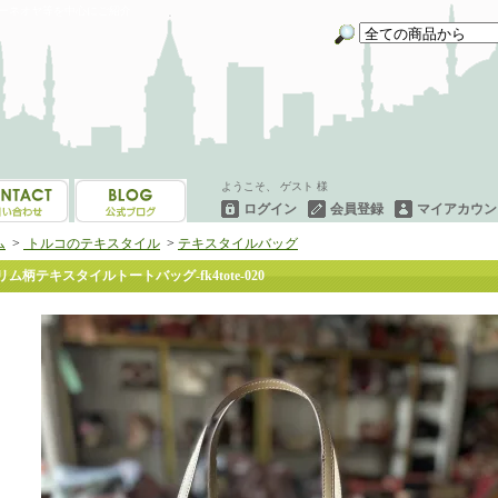
イーネオヤ等を中心にご紹介
ようこそ、 ゲスト 様
ログイン
会員登録
マイアカウン
ム
>
トルコのテキスタイル
>
テキスタイルバッグ
リム柄テキスタイルトートバッグ-fk4tote-020