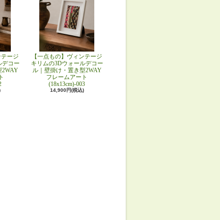
ンテージ
【一点もの】ヴィンテージ
ルデコー
キリムの3Dウォールデコー
2WAY
ル｜壁掛け・置き型2WAY
ト
フレームアート
2
(18x13cm)-003
)
14,900円(税込)