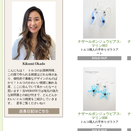
ナザールボンジュウピアス-
ナ
マリン003
トルコ職人の手作りガラスア
ート
SOLD OUT
Kikumi Okado
こんにちは！ トルコのお国柄同様、
この国で作られる雑貨はどれも味があ
り、個性的で素敵なデザインのものば
かり！トルコのかわいい雑貨に触れる
度、ここに住んでいて良かったなーと
思います！当WEBSITEでは地元の強力
な卸問屋との結び付きで、どんどんか
わいいトルコ雑貨をご紹介していきま
す。 是非ご覧くださいね☆
ナザールボンジュウピアス-
ナ
マリン008
トルコ職人の手作りガラスア
ート
SOLD OUT