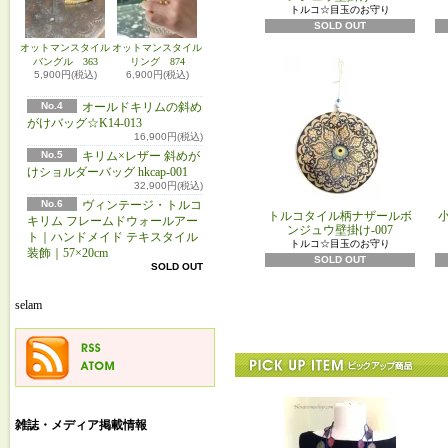
トルコ☆目玉のお守り
SOLD OUT
オットマンスタイル
オットマンスタイル
バングル 363
リング 874
5,900円(税込)
6,900円(税込)
No.4
オールドキリムの斜め
がけバッグ☆K14-013
16,900円(税込)
No.5
キリム×レザー 斜めが
けショルダーバッグ hkcap-001
32,900円(税込)
No.6
ヴィンテージ・トルコ
トルコタイル柄ナザールボ
キリム フレームドウォールアー
ンジュウ壁掛け-007
ト｜ハンドメイド テキスタイル
トルコ☆目玉のお守り
装飾｜57×20cm
SOLD OUT
SOLD OUT
selam
雑誌・メディア掲載情報