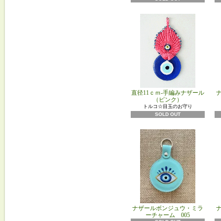
直径11ｃｍ-手編みナザール
（ピンク）
トルコ☆目玉のお守り
SOLD OUT
ナザールボンジュウ・ミラ
ーチャーム 005