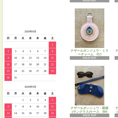
SOLD OUT
2026年8月
日
月
火
水
木
金
土
1
ナザールボンジュウ・ミラ
2
3
4
5
6
7
8
ーチャーム 013
9
10
11
12
13
14
15
SOLD OUT
16
17
18
19
20
21
22
23
24
25
26
27
28
29
30
31
2026年9月
日
月
火
水
木
金
土
1
2
3
4
5
6
7
8
9
10
11
12
ナザールボンジュウ・眼鏡
(サングラス)ケース 004
13
14
15
16
17
18
19
SOLD OUT