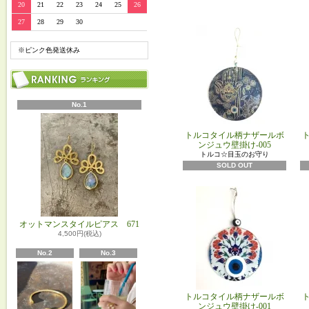
20
21
22
23
24
25
26
27
28
29
30
※ピンク色発送休み
No.1
トルコタイル柄ナザールボ
ンジュウ壁掛け-005
トルコ☆目玉のお守り
SOLD OUT
オットマンスタイルピアス 671
4,500円(税込)
No.2
No.3
トルコタイル柄ナザールボ
ンジュウ壁掛け-001