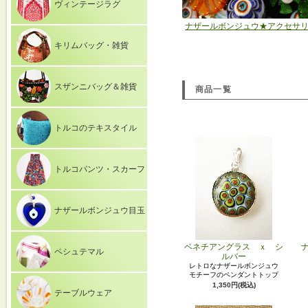
ヴィンテージラグ
ナザールボンジュウ★アクセサ
キリムバッグ・雑貨
スザンニバッグ＆雑貨
商品一覧
トルコのテキスタイル
トルコパンツ・スカーフ
ナザールボンジュウ目玉
ベネチアングラス ｘ シ
ペシュテマル
ルバー
レトロなナザールボンジュウ
モチーフのペンダントトップ
1,350円(税込)
テーブルウェア