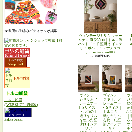
★当店の手編みパティックが掲載
ヴィンテージキリム ウォー
ルデコ 直径35cm｜トルコ製
キ
ハンドメイド 壁掛け インテ
リア ボヘミアン ナチュラ
ル metaldecor-008
17,900円(税込)
トルコ雑貨
Shop-Bell
トルコ雑貨
ヴィンテー
ヴィンテー
ヴ
ジキリムフ
ジキリムフ
ジ
トルコ雑貨
レームアー
レームアー
壁
( WEB SHOP 探検隊 )
ト Sサイズ｜
ト Sサイズ｜
ォ
トルコの手
トルコの手
ム 
アクセサリー
織りキリム
織りキリム
｜
Zakka Search
を使った壁
を使った壁
る
掛けインテ
掛けインテ
ザ
リア
リア
ル