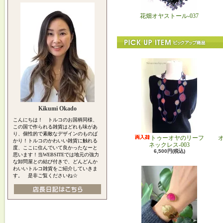
花畑オヤストール-037
Kikumi Okado
こんにちは！ トルコのお国柄同様、
この国で作られる雑貨はどれも味があ
り、個性的で素敵なデザインのものば
トゥーオヤのリーフ
かり！トルコのかわいい雑貨に触れる
ネックレス-003
度、ここに住んでいて良かったなーと
6,500円(税込)
思います！当WEBSITEでは地元の強力
な卸問屋との結び付きで、どんどんか
わいいトルコ雑貨をご紹介していきま
す。 是非ご覧くださいね☆