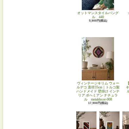
オットマンスタイルバング
ル 440
5,900円(税込)
ヴィンテージキリム ウォー
ルデコ 直径35cm｜トルコ製
キ
ハンドメイド 壁掛け インテ
リア ボヘミアン ナチュラ
ル metaldecor-008
17,900円(税込)