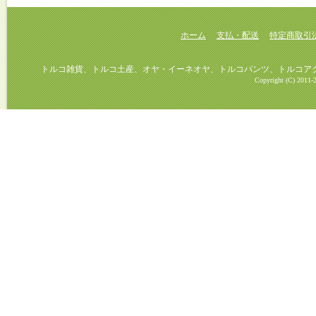
ホーム
支払・配送
特定商取引
トルコ雑貨、トルコ土産、オヤ・イーネオヤ、トルコパンツ、トルコアクセ
Copyright (C) 2011-