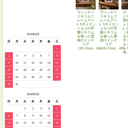
ヴィンテー
ヴィンテー
ヴ
ジキリムフ
ジキリムフ
ジ
レームアー
レームアー
壁
ト Sサイズ｜
ト Sサイズ｜
ォ
トルコの手
トルコの手
ム 
織りキリム
織りキリム
｜
2026年8月
を使った壁
を使った壁
る
掛けインテ
掛けインテ
ザ
日
月
火
水
木
金
土
リア
リア
ル
（18×13cm）-004
（18×13cm）-005
り
1
用
2
3
4
5
6
7
8
9
10
11
12
13
14
15
16
17
18
19
20
21
22
23
24
25
26
27
28
29
30
31
2026年9月
日
月
火
水
木
金
土
1
2
3
4
5
6
7
8
9
10
11
12
13
14
15
16
17
18
19