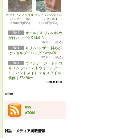
オットマンスタイル
オットマンスタイル
バングル 363
リング 874
5,900円(税込)
6,900円(税込)
No.4
オールドキリムの斜め
がけバッグ☆K14-013
16,900円(税込)
No.5
キリム×レザー 斜めが
けショルダーバッグ hkcap-001
32,900円(税込)
No.6
ヴィンテージ・トルコ
キリム フレームドウォールアー
ト｜ハンドメイド テキスタイル
装飾｜57×20cm
SOLD OUT
selam
雑誌・メディア掲載情報