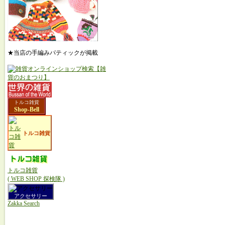
★当店の手編みパティックが掲載
トルコ雑貨
Shop-Bell
トルコ雑貨
トルコ雑貨
( WEB SHOP 探検隊 )
アクセサリー
Zakka Search