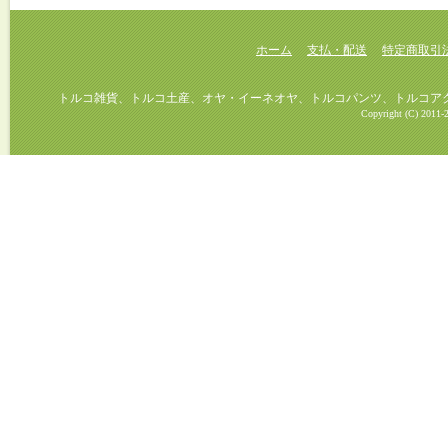
ホーム
支払・配送
特定商取引
トルコ雑貨、トルコ土産、オヤ・イーネオヤ、トルコパンツ、トルコアクセ
Copyright (C) 2011-