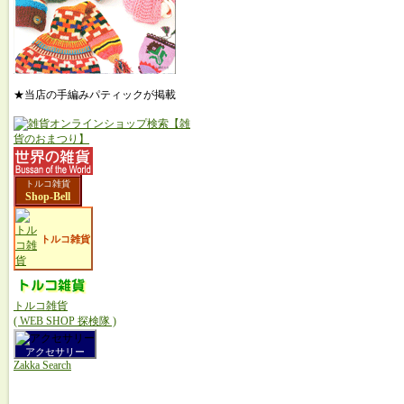
★当店の手編みパティックが掲載
トルコ雑貨
Shop-Bell
トルコ雑貨
トルコ雑貨
( WEB SHOP 探検隊 )
アクセサリー
Zakka Search