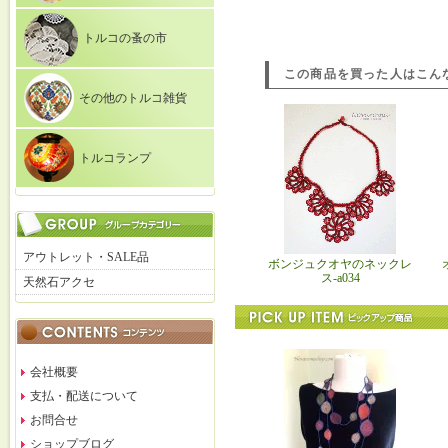
トルコの蚤の市
この商品を買った人はこん
その他のトルコ雑貨
トルコランプ
アウトレット・SALE品
ボンジュクオヤのネックレ
ス-a034
天然石アクセ
会社概要
支払・配送について
お問合せ
ショップブログ