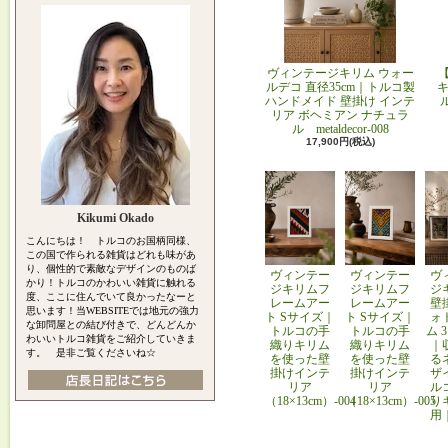
ヴィンテージキリム ウォー
ルデコ 直径35cm｜トルコ製
キ
ハンドメイド 壁掛け インテ
リア ボヘミアン ナチュラ
ル metaldecor-008
17,900円(税込)
Kikumi Okado
こんにちは！ トルコのお国柄同様、
この国で作られる雑貨はどれも味があ
り、個性的で素敵なデザインのものば
ヴィンテー
ヴィンテー
ヴ
かり！トルコのかわいい雑貨に触れる
ジキリムフ
ジキリムフ
ジ
度、ここに住んでいて良かったなーと
レームアー
レームアー
壁
思います！当WEBSITEでは地元の強力
ト Sサイズ｜
ト Sサイズ｜
ォ
な卸問屋との結び付きで、どんどんか
トルコの手
トルコの手
ム 
わいいトルコ雑貨をご紹介していきま
織りキリム
織りキリム
｜
す。 是非ご覧くださいね☆
を使った壁
を使った壁
る
掛けインテ
掛けインテ
ザ
リア
リア
ル
（18×13cm）-004
（18×13cm）-005
り
用