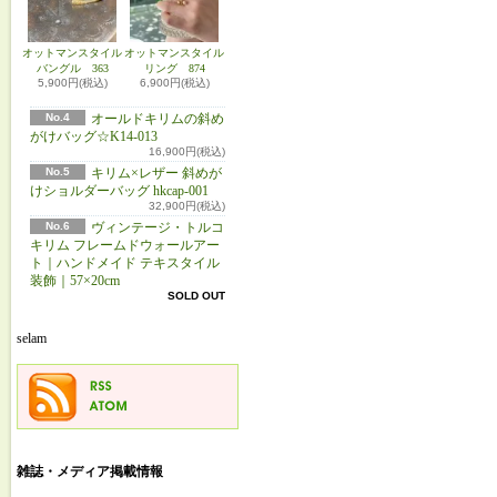
オットマンスタイル
オットマンスタイル
バングル 363
リング 874
5,900円(税込)
6,900円(税込)
No.4
オールドキリムの斜め
がけバッグ☆K14-013
16,900円(税込)
No.5
キリム×レザー 斜めが
けショルダーバッグ hkcap-001
32,900円(税込)
No.6
ヴィンテージ・トルコ
キリム フレームドウォールアー
ト｜ハンドメイド テキスタイル
装飾｜57×20cm
SOLD OUT
selam
雑誌・メディア掲載情報