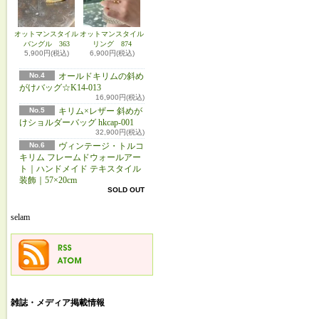
オットマンスタイル
オットマンスタイル
バングル 363
リング 874
5,900円(税込)
6,900円(税込)
No.4
オールドキリムの斜め
がけバッグ☆K14-013
16,900円(税込)
No.5
キリム×レザー 斜めが
けショルダーバッグ hkcap-001
32,900円(税込)
No.6
ヴィンテージ・トルコ
キリム フレームドウォールアー
ト｜ハンドメイド テキスタイル
装飾｜57×20cm
SOLD OUT
selam
雑誌・メディア掲載情報