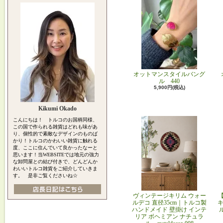
オットマンスタイルバング
ル 440
5,900円(税込)
Kikumi Okado
こんにちは！ トルコのお国柄同様、
この国で作られる雑貨はどれも味があ
り、個性的で素敵なデザインのものば
かり！トルコのかわいい雑貨に触れる
度、ここに住んでいて良かったなーと
思います！当WEBSITEでは地元の強力
な卸問屋との結び付きで、どんどんか
わいいトルコ雑貨をご紹介していきま
す。 是非ご覧くださいね☆
ヴィンテージキリム ウォー
ルデコ 直径35cm｜トルコ製
キ
ハンドメイド 壁掛け インテ
リア ボヘミアン ナチュラ