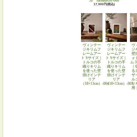
ル metaldecor-008
17,900円(税込)
ヴィンテー
ヴィンテー
ヴ
ジキリムフ
ジキリムフ
ジ
レームアー
レームアー
壁
ト Sサイズ｜
ト Sサイズ｜
ォ
トルコの手
トルコの手
ム 
織りキリム
織りキリム
｜
を使った壁
を使った壁
る
掛けインテ
掛けインテ
ザ
リア
リア
ル
（18×13cm）-004
（18×13cm）-005
り
用