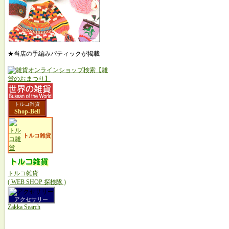
★当店の手編みパティックが掲載
トルコ雑貨
Shop-Bell
トルコ雑貨
トルコ雑貨
( WEB SHOP 探検隊 )
アクセサリー
Zakka Search