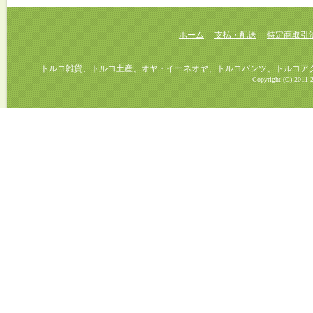
ホーム
支払・配送
特定商取引
トルコ雑貨、トルコ土産、オヤ・イーネオヤ、トルコパンツ、トルコアクセ
Copyright (C) 2011-