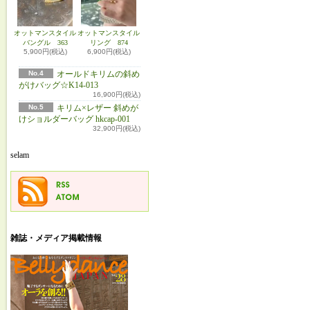
オットマンスタイル
オットマンスタイル
バングル 363
リング 874
5,900円(税込)
6,900円(税込)
No.4
オールドキリムの斜め
がけバッグ☆K14-013
16,900円(税込)
No.5
キリム×レザー 斜めが
けショルダーバッグ hkcap-001
32,900円(税込)
selam
雑誌・メディア掲載情報