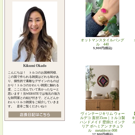
オットマンスタイルバング
ル 440
5,900円(税込)
Kikumi Okado
こんにちは！ トルコのお国柄同様、
この国で作られる雑貨はどれも味があ
り、個性的で素敵なデザインのものば
かり！トルコのかわいい雑貨に触れる
度、ここに住んでいて良かったなーと
思います！当WEBSITEでは地元の強力
な卸問屋との結び付きで、どんどんか
わいいトルコ雑貨をご紹介していきま
す。 是非ご覧くださいね☆
ヴィンテージキリム ウォー
ルデコ 直径35cm｜トルコ製
キ
ハンドメイド 壁掛け インテ
リア ボヘミアン ナチュラ
ル metaldecor-008
17,900円(税込)