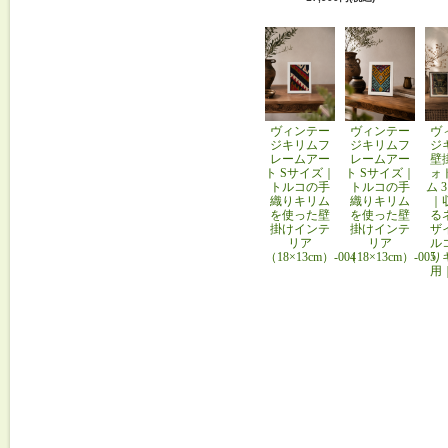
ヴィンテー
ヴィンテー
ヴ
ジキリムフ
ジキリムフ
ジ
レームアー
レームアー
壁
ト Sサイズ｜
ト Sサイズ｜
ォ
トルコの手
トルコの手
ム 
織りキリム
織りキリム
｜
を使った壁
を使った壁
る
掛けインテ
掛けインテ
ザ
リア
リア
ル
（18×13cm）-004
（18×13cm）-005
り
用