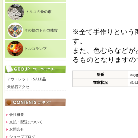
トルコの蚤の市
その他のトルコ雑貨
※全て手作りという
す。
トルコランプ
また、色むらなどが
るものとなりますの
型番
scayg
アウトレット・SALE品
在庫状況
SOL
天然石アクセ
会社概要
支払・配送について
お問合せ
ショップブログ