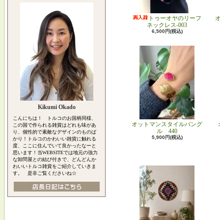
トゥーオヤのリーフ
ネックレス-003
6,500円(税込)
Kikumi Okado
こんにちは！ トルコのお国柄同様、
オットマンスタイルバング
この国で作られる雑貨はどれも味があ
ル 440
り、個性的で素敵なデザインのものば
5,900円(税込)
かり！トルコのかわいい雑貨に触れる
度、ここに住んでいて良かったなーと
思います！当WEBSITEでは地元の強力
な卸問屋との結び付きで、どんどんか
わいいトルコ雑貨をご紹介していきま
す。 是非ご覧くださいね☆