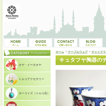
トルコ雑貨・トルコ土産専門店 NOVAROMA オヤ・イーネオヤ等を中心にご紹介
ホーム
>
テーブルウェア
>
チャイグラ
キュタフヤ陶器のチ
オヤ・イーネオヤ
トルコアクセサリー
ターコイズ（トルコ石）