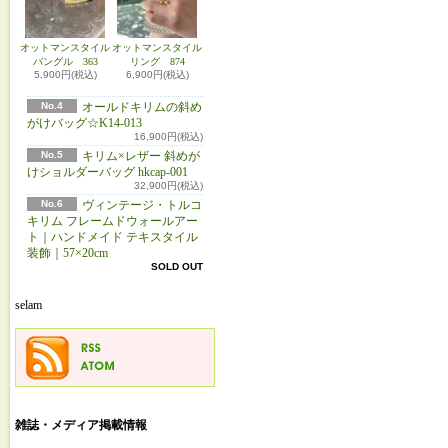
オットマンスタイル
オットマンスタイル
バングル 363
リング 874
5,900円(税込)
6,900円(税込)
No.4
オールドキリムの斜め
がけバッグ☆K14-013
16,900円(税込)
No.5
キリム×レザー 斜めが
けショルダーバッグ hkcap-001
32,900円(税込)
No.6
ヴィンテージ・トルコ
キリム フレームドウォールアー
ト｜ハンドメイド テキスタイル
装飾｜57×20cm
SOLD OUT
selam
雑誌・メディア掲載情報