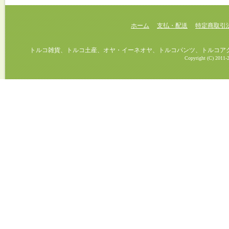
ホーム
支払・配送
特定商取引
トルコ雑貨、トルコ土産、オヤ・イーネオヤ、トルコパンツ、トルコアクセ
Copyright (C) 2011-