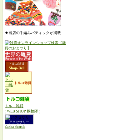
★当店の手編みパティックが掲載
トルコ雑貨
Shop-Bell
トルコ雑貨
トルコ雑貨
( WEB SHOP 探検隊 )
アクセサリー
Zakka Search