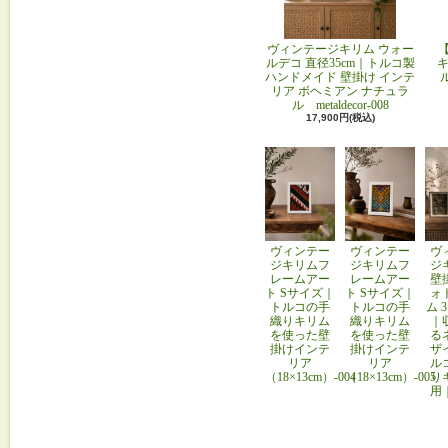
ヴィンテージキリム ウォー
ルデコ 直径35cm｜トルコ製
キ
ハンドメイド 壁掛け インテ
リア ボヘミアン ナチュラ
ル metaldecor-008
17,900円(税込)
ヴィンテー
ヴィンテー
ヴ
ジキリムフ
ジキリムフ
ジ
レームアー
レームアー
壁
ト Sサイズ｜
ト Sサイズ｜
ォ
トルコの手
トルコの手
ム 
織りキリム
織りキリム
｜
を使った壁
を使った壁
る
掛けインテ
掛けインテ
ザ
リア
リア
ル
（18×13cm）-004
（18×13cm）-005
り
用