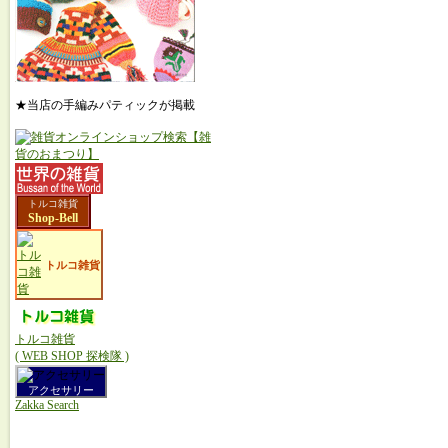
★当店の手編みパティックが掲載
トルコ雑貨
Shop-Bell
トルコ雑貨
トルコ雑貨
( WEB SHOP 探検隊 )
アクセサリー
Zakka Search