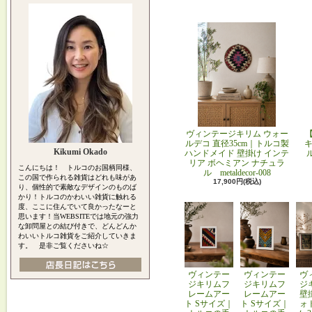
ヴィンテージキリム ウォー
ルデコ 直径35cm｜トルコ製
キ
Kikumi Okado
ハンドメイド 壁掛け インテ
リア ボヘミアン ナチュラ
こんにちは！ トルコのお国柄同様、
ル metaldecor-008
この国で作られる雑貨はどれも味があ
17,900円(税込)
り、個性的で素敵なデザインのものば
かり！トルコのかわいい雑貨に触れる
度、ここに住んでいて良かったなーと
思います！当WEBSITEでは地元の強力
な卸問屋との結び付きで、どんどんか
わいいトルコ雑貨をご紹介していきま
す。 是非ご覧くださいね☆
ヴィンテー
ヴィンテー
ヴ
ジキリムフ
ジキリムフ
ジ
レームアー
レームアー
壁
ト Sサイズ｜
ト Sサイズ｜
ォ