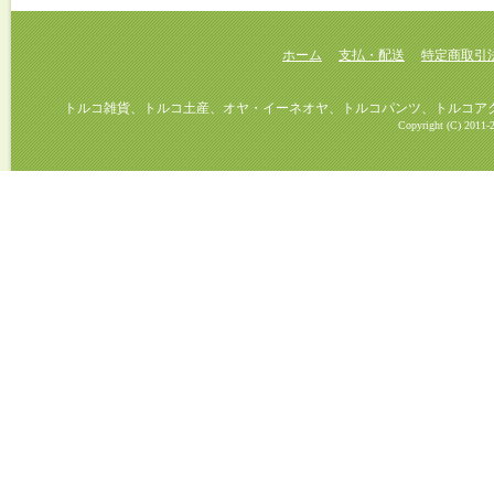
ホーム
支払・配送
特定商取引
トルコ雑貨、トルコ土産、オヤ・イーネオヤ、トルコパンツ、トルコアクセ
Copyright (C) 2011-