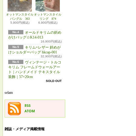
オットマンスタイル
オットマンスタイル
バングル 363
リング 874
5,900円(税込)
6,900円(税込)
No.4
オールドキリムの斜め
がけバッグ☆K14-013
16,900円(税込)
No.5
キリム×レザー 斜めが
けショルダーバッグ hkcap-001
32,900円(税込)
No.6
ヴィンテージ・トルコ
キリム フレームドウォールアー
ト｜ハンドメイド テキスタイル
装飾｜57×20cm
SOLD OUT
selam
雑誌・メディア掲載情報