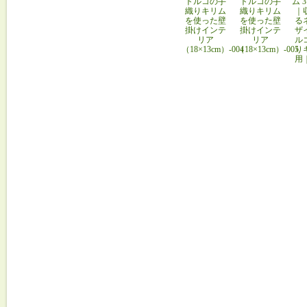
トルコの手
トルコの手
ム 
織りキリム
織りキリム
｜
を使った壁
を使った壁
る
掛けインテ
掛けインテ
ザ
リア
リア
ル
（18×13cm）-004
（18×13cm）-005
り
用